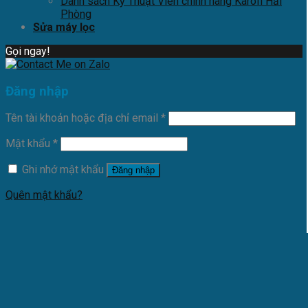
Danh sách Kỹ Thuật Viên chính hãng Karofi Hải
Phòng
Sửa máy lọc
Gọi ngay!
Đăng nhập
Tên tài khoản hoặc địa chỉ email
*
Mật khẩu
*
Ghi nhớ mật khẩu
Đăng nhập
Quên mật khẩu?