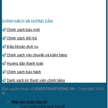
CHÍNH SÁCH VÀ HƯỚNG DẪN
Chính sách bảo mật
Chính sách đổi trả
Điều khoản dịch vụ
Chính sách vận chuyển và kiểm hàng
Hướng dẫn thanh toán
Chính sách bảo hành
Danh sách kỹ thuật viên chính hãng
Bản quyền thuộc về
KAROFIHAIPHONG.VN
- Copyright 2026
©
Máy lọc nước Karofi
Lọc nước nóng lạnh Karofi