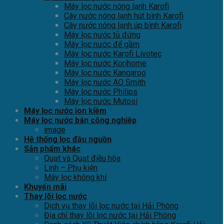
Máy lọc nước nóng lạnh Karofi
Cây nước nóng lạnh hút bình Karofi
Cây nước nóng lạnh úp bình Karofi
Máy lọc nước tủ đứng
Máy lọc nước để gầm
Máy lọc nước Karofi Livotec
Máy lọc nước Korihome
Máy lọc nước Kangaroo
Máy lọc nước AO Smith
Máy lọc nước Philips
Máy lọc nước Mutosi
Máy lọc nước ion kiềm
Máy lọc nước bán công nghiệp
image
Hệ thống lọc đầu nguồn
Sản phẩm khác
Quạt và Quạt điều hòa
Linh – Phụ kiện
Máy lọc không khí
Khuyến mãi
Thay lõi lọc nước
Dịch vụ thay lõi lọc nước tại Hải Phòng
Địa chỉ thay lõi lọc nước tại Hải Phòng