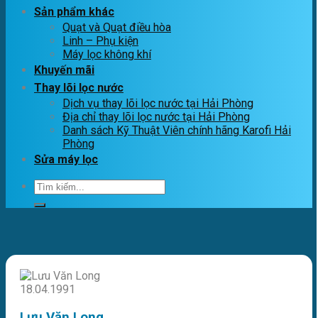
Sản phẩm khác
Quạt và Quạt điều hòa
Linh – Phụ kiện
Máy lọc không khí
Khuyến mãi
Thay lõi lọc nước
Dịch vụ thay lõi lọc nước tại Hải Phòng
Địa chỉ thay lõi lọc nước tại Hải Phòng
Danh sách Kỹ Thuật Viên chính hãng Karofi Hải
Phòng
Sửa máy lọc
Tìm
kiếm:
Lưu Văn Long