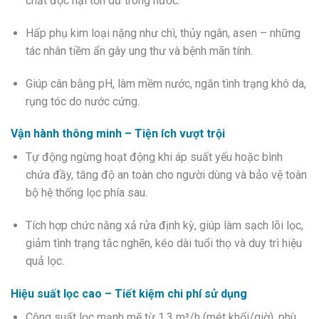
chất độc hại tồn dư trong nước.
Hấp phụ kim loại nặng như chì, thủy ngân, asen – những
tác nhân tiềm ẩn gây ung thư và bệnh mãn tính.
Giúp cân bằng pH, làm mềm nước, ngăn tình trạng khô da,
rụng tóc do nước cứng.
Vận hành thông minh – Tiện ích vượt trội
Tự động ngừng hoạt động khi áp suất yếu hoặc bình
chứa đầy, tăng độ an toàn cho người dùng và bảo vệ toàn
bộ hệ thống lọc phía sau.
Tích hợp chức năng xả rửa định kỳ, giúp làm sạch lõi lọc,
giảm tình trạng tắc nghẽn, kéo dài tuổi thọ và duy trì hiệu
quả lọc.
Hiệu suất lọc cao – Tiết kiệm chi phí sử dụng
Công suất lọc mạnh mẽ từ 1.3 m³/h (mét khối/giờ), phù