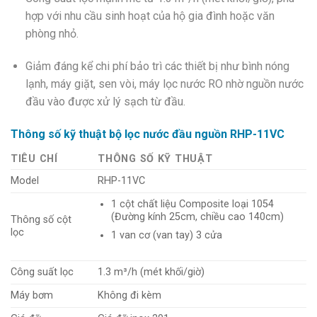
hợp với nhu cầu sinh hoạt của hộ gia đình hoặc văn
phòng nhỏ.
Giảm đáng kể chi phí bảo trì các thiết bị như bình nóng
lạnh, máy giặt, sen vòi, máy lọc nước RO nhờ nguồn nước
đầu vào được xử lý sạch từ đầu.
Thông số kỹ thuật bộ lọc nước đầu nguồn RHP-11VC
TIÊU CHÍ
THÔNG SỐ KỸ THUẬT
Model
RHP-11VC
1 cột chất liệu Composite loại 1054
(Đường kính 25cm, chiều cao 140cm)
Thông số cột
lọc
1 van cơ (van tay) 3 cửa
Công suất lọc
1.3 m³/h (mét khối/giờ)
Máy bơm
Không đi kèm