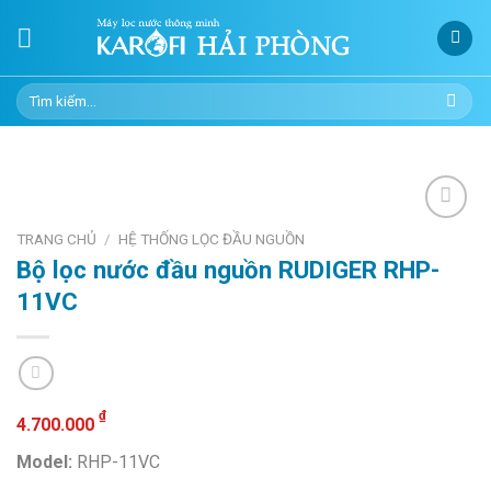
Skip
to
content
Tìm
kiếm:
TRANG CHỦ
/
HỆ THỐNG LỌC ĐẦU NGUỒN
Bộ lọc nước đầu nguồn RUDIGER RHP-
Add to
wishlist
11VC
₫
4.700.000
Model:
RHP-11VC