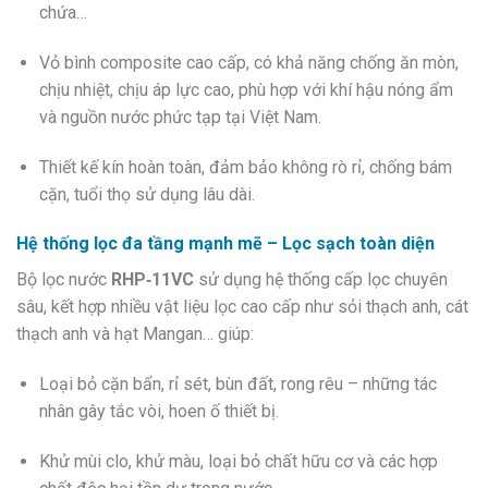
chứa…
Vỏ bình composite cao cấp, có khả năng chống ăn mòn,
chịu nhiệt, chịu áp lực cao, phù hợp với khí hậu nóng ẩm
và nguồn nước phức tạp tại Việt Nam.
Thiết kế kín hoàn toàn, đảm bảo không rò rỉ, chống bám
cặn, tuổi thọ sử dụng lâu dài.
Hệ thống lọc đa tầng mạnh mẽ – Lọc sạch toàn diện
Bộ lọc nước
RHP‑11VC
sử dụng hệ thống cấp lọc chuyên
sâu, kết hợp nhiều vật liệu lọc cao cấp như sỏi thạch anh, cát
thạch anh và hạt Mangan… giúp:
Loại bỏ cặn bẩn, rỉ sét, bùn đất, rong rêu – những tác
nhân gây tắc vòi, hoen ố thiết bị.
Khử mùi clo, khử màu, loại bỏ chất hữu cơ và các hợp