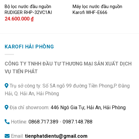
Bộ lọc nước đầu nguồn
Máy lọc nước đầu nguồn
Add to
Add to
RUDIGER RHP-32VC1AI
Karofi WHF-E666
wishlist
wishlist
24.600.000
₫
KAROFI HẢI PHÒNG
CÔNG TY TNHH ĐẦU TƯ THƯƠNG MẠI SẢN XUẤT DỊCH
VỤ TIẾN PHÁT
Trụ sở công ty: Số 5A ngõ 99 đường Tiền Phong,P. Đằng
Hải, Q. Hải An, Hải Phòng
Địa chỉ showroom:
446 Ngô Gia Tự, Hải An, Hải Phòng
Hotline:
0868.717.389
-
0987.148.788
Email:
tienphatdientu@gmail.com