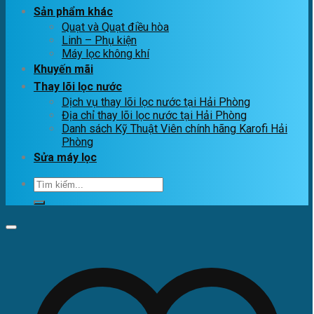
Sản phẩm khác
Quạt và Quạt điều hòa
Linh – Phụ kiện
Máy lọc không khí
Khuyến mãi
Thay lõi lọc nước
Dịch vụ thay lõi lọc nước tại Hải Phòng
Địa chỉ thay lõi lọc nước tại Hải Phòng
Danh sách Kỹ Thuật Viên chính hãng Karofi Hải
Phòng
Sửa máy lọc
Tìm
kiếm: