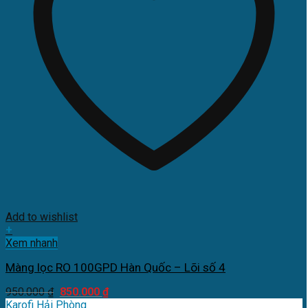
Add to wishlist
+
Xem nhanh
Màng lọc RO 100GPD Hàn Quốc – Lõi số 4
Giá
Giá
950.000
₫
850.000
₫
gốc
hiện
Karofi Hải Phòng