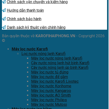
Chính sách vận chuyển và kiểm hàng
Hướng dẫn thanh toán
Chính sách bảo hành
Danh sách kỹ thuật viên chính hãng
Bản quyền thuộc về
KAROFIHAIPHONG.VN
- Copyright 2026
©
Máy lọc nước Karofi
Lọc nước nóng lạnh Karofi
Máy lọc nước nóng lạnh Karofi
Cây nước nóng lạnh hút bình Karofi
Cây nước nóng lạnh úp bình Karofi
Máy lọc nước tủ đứng
Máy lọc nước để gầm
Máy lọc nước Karofi Livotec
Máy lọc nước Korihome
Máy lọc nước Kangaroo
Máy lọc nước AO Smith
Máy lọc nước Philips
Máy lọc nước Mutosi