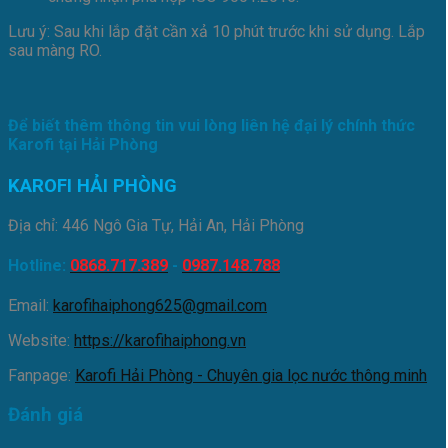
Lưu ý: Sau khi lắp đặt cần xả 10 phút trước khi sử dụng. Lắp
sau màng RO.
Để biết thêm thông tin vui lòng liên hệ đại lý chính thức
Karofi tại Hải Phòng
KAROFI HẢI PHÒNG
Địa chỉ: 446 Ngô Gia Tự, Hải An, Hải Phòng
Hotline:
0868.717.389
-
0987.148.788
Email:
karofihaiphong625@gmail.com
Website:
https://karofihaiphong.vn
Fanpage:
Karofi Hải Phòng - Chuyên gia lọc nước thông minh
Đánh giá