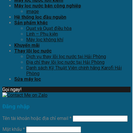
Máy lọc nước ion kiềm
Máy lọc nước bán công nghiệp
image
Hệ thống lọc đầu nguồn
Sản phẩm khác
Quạt và Quạt điều hòa
Linh – Phụ kiện
Máy lọc không khí
Khuyến mãi
Thay lõi lọc nước
Dịch vụ thay lõi lọc nước tại Hải Phòng
Địa chỉ thay lõi lọc nước tại Hải Phòng
Danh sách Kỹ Thuật Viên chính hãng Karofi Hải
Phòng
Sửa máy lọc
Gọi ngay!
Đăng nhập
Tên tài khoản hoặc địa chỉ email
*
Mật khẩu
*