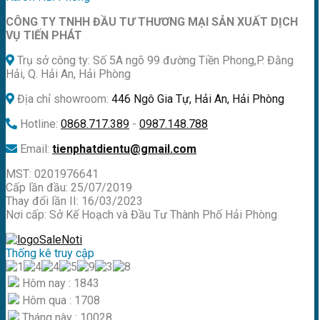
là:
tại
CÔNG TY TNHH ĐẦU TƯ THƯƠNG MẠI SẢN XUẤT DỊCH
950.000 ₫.
là:
VỤ TIẾN PHÁT
850.000 ₫.
Trụ sở công ty: Số 5A ngõ 99 đường Tiền Phong,P. Đằng
Hải, Q. Hải An, Hải Phòng
Địa chỉ showroom:
446 Ngô Gia Tự, Hải An, Hải Phòng
Hotline:
0868.717.389
-
0987.148.788
Email:
tienphatdientu@gmail.com
MST: 0201976641
Cấp lần đầu: 25/07/2019
Thay đổi lần II: 16/03/2023
Nơi cấp: Sở Kế Hoạch và Đầu Tư Thành Phố Hải Phòng
Thống kê truy cập
Hôm nay : 1843
Hôm qua : 1708
Tháng này : 10028