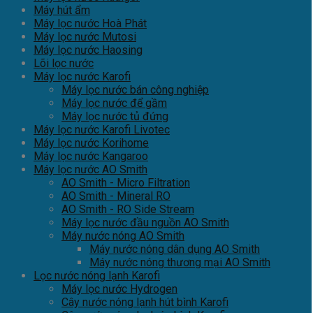
Máy hút ẩm
Máy lọc nước Hoà Phát
Máy lọc nước Mutosi
Máy lọc nước Haosing
Lõi lọc nước
Máy lọc nước Karofi
Máy lọc nước bán công nghiệp
Máy lọc nước để gầm
Máy lọc nước tủ đứng
Máy lọc nước Karofi Livotec
Máy lọc nước Korihome
Máy lọc nước Kangaroo
Máy lọc nước AO Smith
AO Smith - Micro Filtration
AO Smith - Mineral RO
AO Smith - RO Side Stream
Máy lọc nước đầu nguồn AO Smith
Máy nước nóng AO Smith
Máy nước nóng dân dụng AO Smith
Máy nước nóng thương mại AO Smith
Lọc nước nóng lạnh Karofi
Máy lọc nước Hydrogen
Cây nước nóng lạnh hút bình Karofi