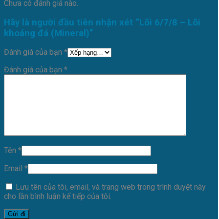
Chưa có đánh giá nào.
Hãy là người đầu tiên nhận xét “Lõi 6/7/8 – Lõi
khoáng đá (Mineral)”
Đánh giá của bạn
*
Đánh giá của bạn
*
Tên
*
Email
*
Lưu tên của tôi, email, và trang web trong trình duyệt này
cho lần bình luận kế tiếp của tôi.