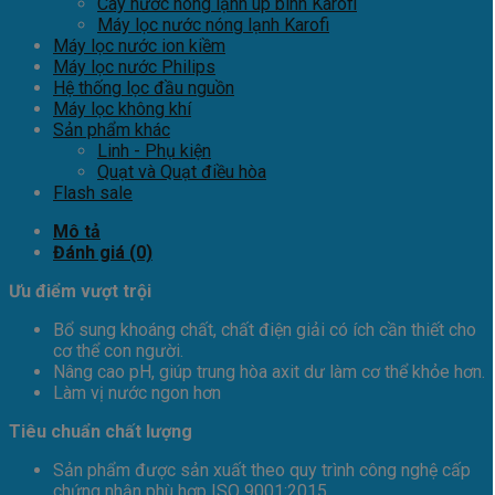
Cây nước nóng lạnh úp bình Karofi
Máy lọc nước nóng lạnh Karofi
Máy lọc nước ion kiềm
Máy lọc nước Philips
Hệ thống lọc đầu nguồn
Máy lọc không khí
Sản phẩm khác
Linh - Phụ kiện
Quạt và Quạt điều hòa
Flash sale
Mô tả
Đánh giá (0)
Ưu điểm vượt trội
Bổ sung khoáng chất, chất điện giải có ích cần thiết cho
cơ thể con người.
Nâng cao pH, giúp trung hòa axit dư làm cơ thể khỏe hơn.
Làm vị nước ngon hơn
Tiêu chuẩn chất lượng
Sản phẩm được sản xuất theo quy trình công nghệ cấp
chứng nhận phù hợp ISO 9001:2015.