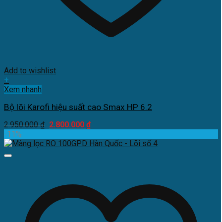
Add to wishlist
+
Xem nhanh
Bộ lõi Karofi hiệu suất cao Smax HP 6.2
Giá
Giá
2.950.000
₫
2.800.000
₫
gốc
hiện
-11%
là:
tại
2.950.000 ₫.
là:
2.800.000 ₫.