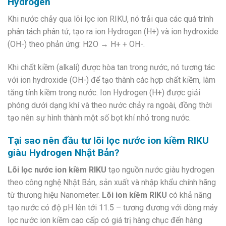
Hydrogen
Khi nước chảy qua lõi lọc ion RIKU, nó trải qua các quá trình
phân tách phân tử, tạo ra ion Hydrogen (H+) và ion hydroxide
(OH-) theo phản ứng: H2O → H+ + OH-.
Khi chất kiềm (alkali) được hòa tan trong nước, nó tương tác
với ion hydroxide (OH-) để tạo thành các hợp chất kiềm, làm
tăng tính kiềm trong nước. Ion Hydrogen (H+) được giải
phóng dưới dạng khí và theo nước chảy ra ngoài, đồng thời
tạo nên sự hình thành một số bọt khí nhỏ trong nước.
Tại sao nên đầu tư lõi lọc nước ion kiềm RIKU
giàu Hydrogen Nhật Bản?
Lõi lọc nước ion kiềm RIKU
tạo nguồn nước giàu hydrogen
theo công nghệ Nhật Bản, sản xuất và nhập khẩu chính hãng
từ thương hiệu Nanometer.
Lõi ion kiềm RIKU
có khả năng
tạo nước có độ pH lên tới 11.5 – tương đương với dòng máy
lọc nước ion kiềm cao cấp có giá trị hàng chục đến hàng