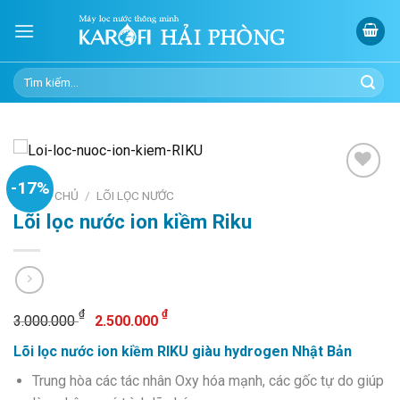
Skip
to
content
Tìm
kiếm:
-17%
TRANG CHỦ
/
LÕI LỌC NƯỚC
Lõi lọc nước ion kiềm Riku
Add to
wishlist
Giá
Giá
₫
₫
3.000.000
2.500.000
gốc
hiện
Lõi lọc nước ion kiềm RIKU giàu hydrogen Nhật Bản
là:
tại
3.000.000 ₫.
là:
Trung hòa các tác nhân Oxy hóa mạnh, các gốc tự do giúp