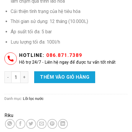
2.500.000 ₫.
làm chậm quá trình lão hóa
Cải thiện tình trạng của hệ tiêu hóa
Thời gian sử dụng: 12 tháng (10.000L)
Áp suất tối đa: 5 bar
Lưu lượng tối đa: 100l/h
HOTLINE:
086.871.7389
Hỗ trợ 24/7 - Liên hệ ngay để được tư vấn tốt nhất
Lõi lọc nước ion kiềm Riku số lượng
THÊM VÀO GIỎ HÀNG
Danh mục:
Lõi lọc nước
Riku