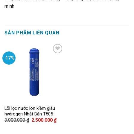
minh
SẢN PHẨM LIÊN QUAN
-17%
Add to
wishlist
Lõi lọc nước ion kiềm giàu
hydrogen Nhật Bản T505
Giá
Giá
3.000.000
₫
2.500.000
₫
gốc
hiện
là:
tại
3.000.000 ₫.
là: