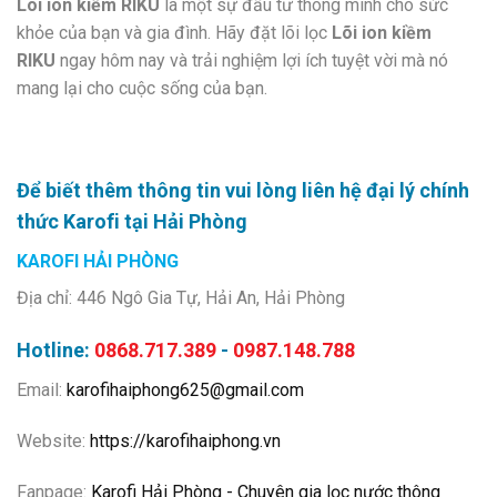
Lõi ion kiềm RIKU
là một sự đầu tư thông minh cho sức
khỏe của bạn và gia đình. Hãy đặt lõi lọc
Lõi ion kiềm
RIKU
ngay hôm nay và trải nghiệm lợi ích tuyệt vời mà nó
mang lại cho cuộc sống của bạn.
Để biết thêm thông tin vui lòng liên hệ đại lý chính
thức Karofi tại Hải Phòng
KAROFI HẢI PHÒNG
Địa chỉ: 446 Ngô Gia Tự, Hải An, Hải Phòng
Hotline:
0868.717.389
-
0987.148.788
Email:
karofihaiphong625@gmail.com
Website:
https://karofihaiphong.vn
Fanpage:
Karofi Hải Phòng - Chuyên gia lọc nước thông