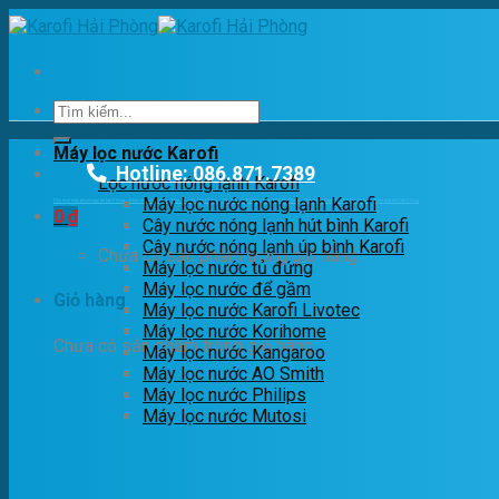
Skip
to
content
Tìm
kiếm:
Máy lọc nước Karofi
Hotline: 086.871.7389
Lọc nước nóng lạnh Karofi
Máy lọc nước nóng lạnh Karofi
Cho thuê máy photocopy tại hải Phòng
Khắc dấu Hải phòng
Máy lọc nước Hải Phòng
Yến Sào Hải Phòng
Cầm Đồ Hải Phòng
Điện năng lượng mặt trời Hải Phòng
Điện mặt trời Hải Phòng
0
₫
Cây nước nóng lạnh hút bình Karofi
Cây nước nóng lạnh úp bình Karofi
Chưa có sản phẩm trong giỏ hàng.
Máy lọc nước tủ đứng
Máy lọc nước để gầm
Giỏ hàng
Máy lọc nước Karofi Livotec
Máy lọc nước Korihome
Chưa có sản phẩm trong giỏ hàng.
Máy lọc nước Kangaroo
Máy lọc nước AO Smith
Máy lọc nước Philips
Máy lọc nước Mutosi