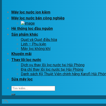
Máy lọc nước ion kiềm
Máy lọc nước bán công nghiệp
Hệ thống lọc đầu nguồn
Sản phẩm khác
Quạt và Quạt điều hòa
Linh – Phụ kiện
Máy lọc không khí
Khuyến mãi
Thay lõi lọc nước
Dịch vụ thay lõi lọc nước tại Hải Phòng
Địa chỉ thay lõi lọc nước tại Hải Phòng
Danh sách Kỹ Thuật Viên chính hãng Karofi Hải Phò
Sửa máy lọc
Tìm
kiếm:
-7%