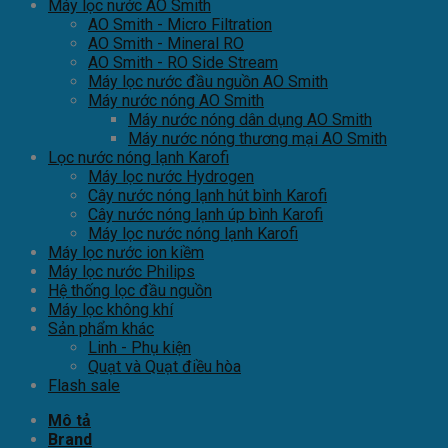
Máy lọc nước AO Smith
AO Smith - Micro Filtration
AO Smith - Mineral RO
AO Smith - RO Side Stream
Máy lọc nước đầu nguồn AO Smith
Máy nước nóng AO Smith
Máy nước nóng dân dụng AO Smith
Máy nước nóng thương mại AO Smith
Lọc nước nóng lạnh Karofi
Máy lọc nước Hydrogen
Cây nước nóng lạnh hút bình Karofi
Cây nước nóng lạnh úp bình Karofi
Máy lọc nước nóng lạnh Karofi
Máy lọc nước ion kiềm
Máy lọc nước Philips
Hệ thống lọc đầu nguồn
Máy lọc không khí
Sản phẩm khác
Linh - Phụ kiện
Quạt và Quạt điều hòa
Flash sale
Mô tả
Brand