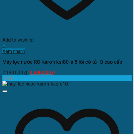
Add to wishlist
+
Xem nhanh
Máy lọc nước RO Karofi ksi80-a 8 lõi có tủ IQ cao cấp
Giá
Giá
7.190.000
₫
4.690.000
₫
gốc
hiện
-29%
là:
tại
7.190.000 ₫.
là:
4.690.000 ₫.