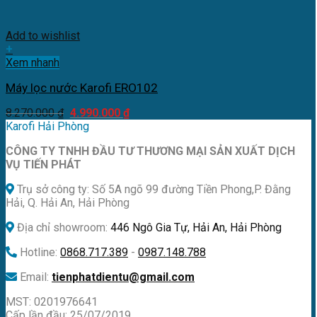
Add to wishlist
+
Xem nhanh
Máy lọc nước Karofi ERO102
Giá
Giá
8.270.000
₫
4.990.000
₫
gốc
hiện
Karofi Hải Phòng
là:
tại
CÔNG TY TNHH ĐẦU TƯ THƯƠNG MẠI SẢN XUẤT DỊCH
8.270.000 ₫.
là:
VỤ TIẾN PHÁT
4.990.000 ₫.
Trụ sở công ty: Số 5A ngõ 99 đường Tiền Phong,P. Đằng
Hải, Q. Hải An, Hải Phòng
Địa chỉ showroom:
446 Ngô Gia Tự, Hải An, Hải Phòng
Hotline:
0868.717.389
-
0987.148.788
Email:
tienphatdientu@gmail.com
MST: 0201976641
Cấp lần đầu: 25/07/2019