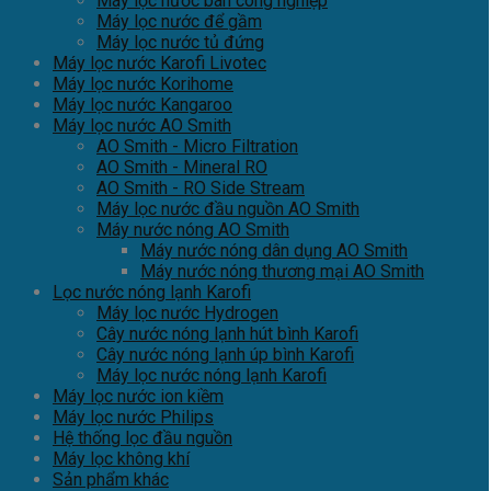
Máy lọc nước bán công nghiệp
Máy lọc nước để gầm
Máy lọc nước tủ đứng
Máy lọc nước Karofi Livotec
Máy lọc nước Korihome
Máy lọc nước Kangaroo
Máy lọc nước AO Smith
AO Smith - Micro Filtration
AO Smith - Mineral RO
AO Smith - RO Side Stream
Máy lọc nước đầu nguồn AO Smith
Máy nước nóng AO Smith
Máy nước nóng dân dụng AO Smith
Máy nước nóng thương mại AO Smith
Lọc nước nóng lạnh Karofi
Máy lọc nước Hydrogen
Cây nước nóng lạnh hút bình Karofi
Cây nước nóng lạnh úp bình Karofi
Máy lọc nước nóng lạnh Karofi
Máy lọc nước ion kiềm
Máy lọc nước Philips
Hệ thống lọc đầu nguồn
Máy lọc không khí
Sản phẩm khác