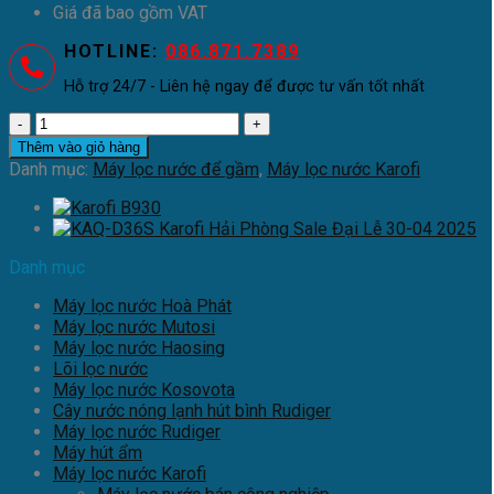
Giá đã bao gồm VAT
HOTLINE:
086.871.7389
Hỗ trợ 24/7 - Liên hệ ngay để được tư vấn tốt nhất
Máy
lọc
Thêm vào giỏ hàng
nước
Danh mục:
Máy lọc nước để gầm
,
Máy lọc nước Karofi
để
gầm
Karofi
KT-
Danh mục
ERO100V
số
Máy lọc nước Hoà Phát
lượng
Máy lọc nước Mutosi
Máy lọc nước Haosing
Lõi lọc nước
Máy lọc nước Kosovota
Cây nước nóng lạnh hút bình Rudiger
Máy lọc nước Rudiger
Máy hút ẩm
Máy lọc nước Karofi