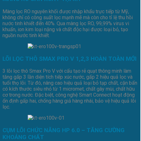
Màng lọc RO nguyên khối được nhập khẩu trực tiếp từ Mỹ,
không chỉ có công suất lọc mạnh mẽ mà còn cho tỉ lệ thu hồi
nước tinh khiết đến 40%. Qua màng lọc RO, 99,99% virus vi
khuẩn, ion kim loại nặng và chất độc hại được loại bỏ, tạo
nguồn nước tinh khiết.
LÕI LỌC THÔ SMAX PRO V 1,2,3 HOÀN TOÀN MỚI
3 lõi lọc thô Smax Pro V với cấu tạo rẻ quạt thông minh làm
tăng gấp 3 lần diện tích tiếp xúc nước, gấp 2 hiệu quả lọc và
tuổi thọ lõi. Từ đó, nâng cao hiệu quả loại bỏ tạp chất, cặn bẩn
có kích thước siêu nhỏ từ 1 micromet, chất gây mùi, chất hữu
cơ trong nước. Đặc biệt, công nghệ Smart Connect hoạt động
ổn định gấp hai, chống hàng giả hàng nhái, bảo vệ hiệu quả lõi
lọc.
CỤM LÕI CHỨC NĂNG HP 6.0 – TĂNG CƯỜNG
KHOÁNG CHẤT