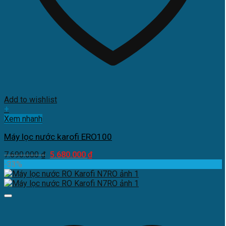
Add to wishlist
+
Xem nhanh
Máy lọc nước karofi ERO100
Giá
Giá
7.690.000
₫
5.680.000
₫
gốc
hiện
-33%
là:
tại
7.690.000 ₫.
là:
5.680.000 ₫.