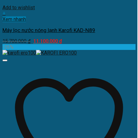
Add to wishlist
+
Xem nhanh
Máy lọc nước nóng lạnh Karofi KAD-N89
Giá
Giá
15.700.000
₫
11.100.000
₫
gốc
hiện
-26%
là:
tại
15.700.000 ₫.
là:
11.100.000 ₫.