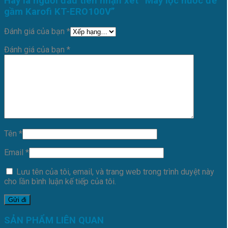
Hãy là người đầu tiên nhận xét “Máy lọc nước để
gầm Karofi KT-ERO100V”
Đánh giá của bạn
*
Đánh giá của bạn
*
Tên
*
Email
*
Lưu tên của tôi, email, và trang web trong trình duyệt này
cho lần bình luận kế tiếp của tôi.
SẢN PHẨM LIÊN QUAN