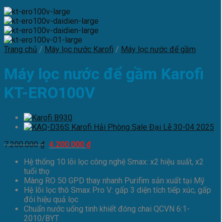
Trang chủ
/
Máy lọc nước Karofi
/
Máy lọc nước để gầm
Máy lọc nước để gầm Karofi
KT-ERO100V
Giá
Giá
7.200.000
₫
4.200.000
₫
gốc
hiện
Hệ thống 10 lõi lọc công nghệ Smax: x2 hiệu suất, x2
là:
tại
tuổi thọ
7.200.000 ₫.
là:
Màng RO 50 GPD thay nhanh Purifim sản xuất tại Mỹ
4.200.000 ₫.
Hệ lõi lọc thô Smax Pro V: gấp 3 diện tích tiếp xúc, gấp
đôi hiệu quả lọc
Chuẩn nước uống tinh khiết đóng chai QCVN 6:1-
2010/BYT