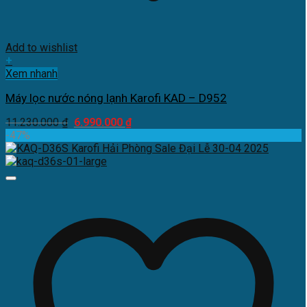
Add to wishlist
+
Xem nhanh
Máy lọc nước nóng lạnh Karofi KAD – D952
Giá
Giá
11.230.000
₫
6.990.000
₫
gốc
hiện
-47%
là:
tại
11.230.000 ₫.
là:
6.990.000 ₫.