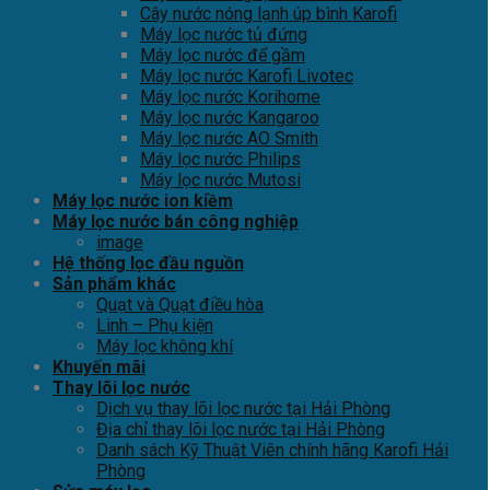
Cây nước nóng lạnh úp bình Karofi
Máy lọc nước tủ đứng
Máy lọc nước để gầm
Máy lọc nước Karofi Livotec
Máy lọc nước Korihome
Máy lọc nước Kangaroo
Máy lọc nước AO Smith
Máy lọc nước Philips
Máy lọc nước Mutosi
Máy lọc nước ion kiềm
Máy lọc nước bán công nghiệp
image
Hệ thống lọc đầu nguồn
Sản phẩm khác
Quạt và Quạt điều hòa
Linh – Phụ kiện
Máy lọc không khí
Khuyến mãi
Thay lõi lọc nước
Dịch vụ thay lõi lọc nước tại Hải Phòng
Địa chỉ thay lõi lọc nước tại Hải Phòng
Danh sách Kỹ Thuật Viên chính hãng Karofi Hải
Phòng