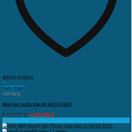
Add to wishlist
+
Xem nhanh
Hết hàng
Máy lọc nước Karofi KAQ-D36S
Giá
Giá
8.430.000
₫
4.500.000
₫
gốc
hiện
-29%
là:
tại
8.430.000 ₫.
là: