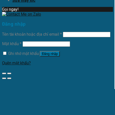
Sửa máy lọc
Gọi ngay!
Đăng nhập
Tên tài khoản hoặc địa chỉ email
*
Mật khẩu
*
Ghi nhớ mật khẩu
Đăng nhập
Quên mật khẩu?