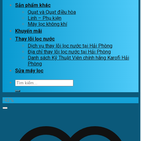
Sản phẩm khác
Quạt và Quạt điều hòa
Linh – Phụ kiện
Máy lọc không khí
Khuyến mãi
Thay lõi lọc nước
Dịch vụ thay lõi lọc nước tại Hải Phòng
Địa chỉ thay lõi lọc nước tại Hải Phòng
Danh sách Kỹ Thuật Viên chính hãng Karofi Hải
Phòng
Sửa máy lọc
Tìm
kiếm:
-42%