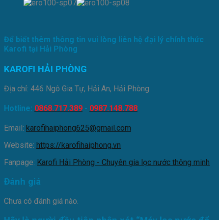
Để biết thêm thông tin vui lòng liên hệ đại lý chính thức
Karofi tại Hải Phòng
KAROFI HẢI PHÒNG
Địa chỉ: 446 Ngô Gia Tự, Hải An, Hải Phòng
Hotline:
0868.717.389
-
0987.148.788
Email:
karofihaiphong625@gmail.com
Website:
https://karofihaiphong.vn
Fanpage:
Karofi Hải Phòng - Chuyên gia lọc nước thông minh
Đánh giá
Chưa có đánh giá nào.