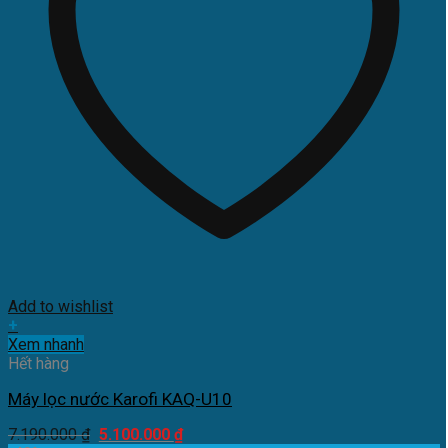
Add to wishlist
+
Xem nhanh
Hết hàng
Máy lọc nước Karofi KAQ-U10
Giá
Giá
7.190.000
₫
5.100.000
₫