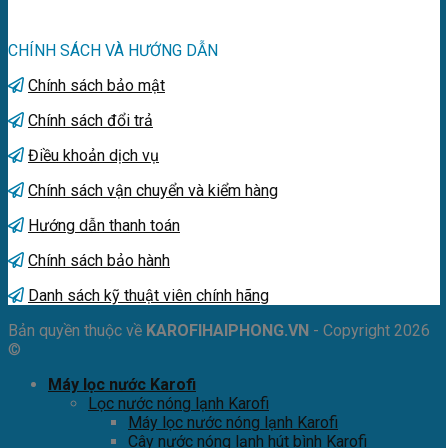
CHÍNH SÁCH VÀ HƯỚNG DẪN
Chính sách bảo mật
Chính sách đổi trả
Điều khoản dịch vụ
Chính sách vận chuyển và kiểm hàng
Hướng dẫn thanh toán
Chính sách bảo hành
Danh sách kỹ thuật viên chính hãng
Bản quyền thuộc về
KAROFIHAIPHONG.VN
- Copyright 2026
©
Máy lọc nước Karofi
Lọc nước nóng lạnh Karofi
Máy lọc nước nóng lạnh Karofi
Cây nước nóng lạnh hút bình Karofi