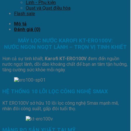
Linh - Phụ kiện
Quạt và Quạt điều hòa
Flash sale
Mô tả
Đánh giá (0)
MÁY LỌC NƯỚC KAROFI KT-ERO100V:
NƯỚC NGON NGỌT LÀNH – TRỌN VỊ TINH KHIẾT
Hơn cả sự tinh khiết,
Karofi KT-ERO100V
đem đến nguồn
nước ngọt lành, dồi dào khoáng chất để bạn an tâm tận hưởng,
tăng cường sức khỏe mỗi ngày.
HỆ THỐNG 10 LÕI LỌC CÔNG NGHỆ SMAX
KT ERO100V sở hữu 10 lõi lọc công nghệ Smax mạnh mẽ,
nhân đôi công suất, gấp đôi tuổi thọ.
MÀNG RO SẢN XUẤT TẠI MỸ