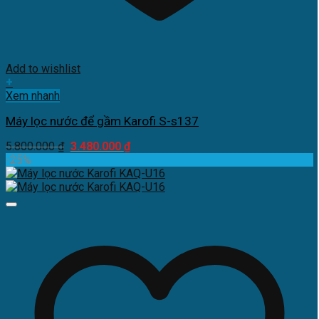
Add to wishlist
+
Xem nhanh
Máy lọc nước để gầm Karofi S-s137
Giá
Giá
5.800.000
₫
3.480.000
₫
gốc
hiện
-25%
là:
tại
5.800.000 ₫.
là:
3.480.000 ₫.