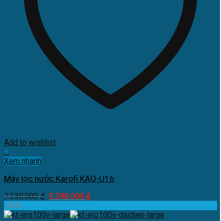
Add to wishlist
+
Xem nhanh
Máy lọc nước Karofi KAQ-U16
Giá
Giá
7.230.000
₫
5.390.000
₫
gốc
hiện
-42%
là:
tại