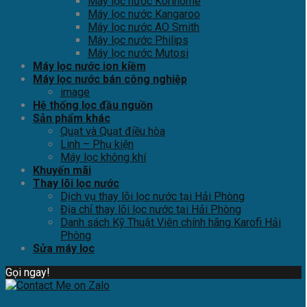
Máy lọc nước Korihome
Máy lọc nước Kangaroo
Máy lọc nước AO Smith
Máy lọc nước Philips
Máy lọc nước Mutosi
Máy lọc nước ion kiềm
Máy lọc nước bán công nghiệp
image
Hệ thống lọc đầu nguồn
Sản phẩm khác
Quạt và Quạt điều hòa
Linh – Phụ kiện
Máy lọc không khí
Khuyến mãi
Thay lõi lọc nước
Dịch vụ thay lõi lọc nước tại Hải Phòng
Địa chỉ thay lõi lọc nước tại Hải Phòng
Danh sách Kỹ Thuật Viên chính hãng Karofi Hải
Phòng
Sửa máy lọc
Gọi ngay!