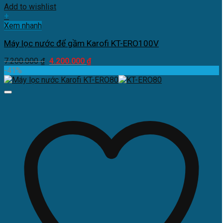
Add to wishlist
+
Xem nhanh
Máy lọc nước để gầm Karofi KT-ERO100V
Giá
Giá
7.200.000
₫
4.200.000
₫
gốc
hiện
-41%
là:
tại
7.200.000 ₫.
là:
4.200.000 ₫.