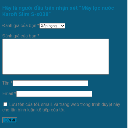
Hãy là người đầu tiên nhận xét “Máy lọc nước
Karofi Slim S-s038”
Đánh giá của bạn
*
Đánh giá của bạn
*
Tên
*
Email
*
Lưu tên của tôi, email, và trang web trong trình duyệt này
cho lần bình luận kế tiếp của tôi.