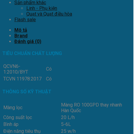
Sản phẩm khác
Linh - Phụ kiện
Quạt và Quạt điều hòa
Flash sale
Mô tả
Brand
Đánh giá (0)
TIÊU CHUẨN CHẤT LƯỢNG
QCVN6-
Có
1:2010/BYT
TCVN 11978:2017
Có
THÔNG SỐ KỸ THUẬT
Màng RO 100GPD thay nhanh
Màng lọc
Hàn Quốc
Công suất lọc
20 L/h
Bình áp
5-6L
Điện năng tiêu thụ
25 w/h