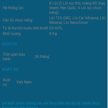
8 Lõi (3 Lõi lọc thô, màng RO thay
Hệ thống lọc
nhanh Hàn Quốc, 4 Lõi lọc chức
năng)
Lõi T33-GAC; Lõi Far Infrared; Lõi
Các lõi chức năng
Mineral; Lõi NanoSilver
Tỷ lệ thu hồi nước tinh khiết
50-60%
Khối lượng
9 Kg
DỊCH VỤ
Thời gian bảo
36 tháng
hành
XUẤT XỨ
Xuất
Việt Nam
xứ
Để biết thêm thông tin vui lòng liên hệ đại lý chính thức
Karofi tại Hải Phòng