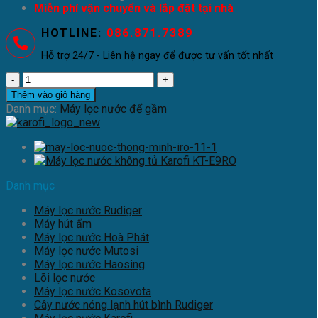
Miễn phí vận chuyển và lắp đặt tại nhà
HOTLINE:
086.871.7389
Hỗ trợ 24/7 - Liên hệ ngay để được tư vấn tốt nhất
Máy
lọc
Thêm vào giỏ hàng
nước
Danh mục:
Máy lọc nước để gầm
Karofi
Slim
S-
s038
số
Danh mục
lượng
Máy lọc nước Rudiger
Máy hút ẩm
Máy lọc nước Hoà Phát
Máy lọc nước Mutosi
Máy lọc nước Haosing
Lõi lọc nước
Máy lọc nước Kosovota
Cây nước nóng lạnh hút bình Rudiger