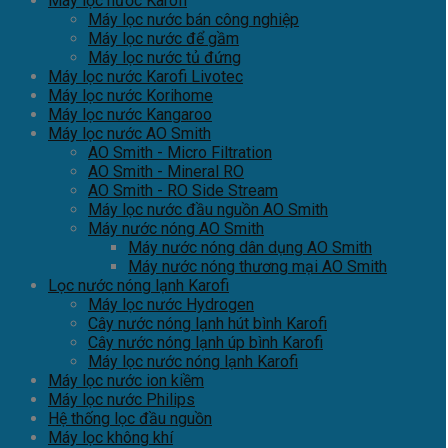
Máy lọc nước Karofi
Máy lọc nước bán công nghiệp
Máy lọc nước để gầm
Máy lọc nước tủ đứng
Máy lọc nước Karofi Livotec
Máy lọc nước Korihome
Máy lọc nước Kangaroo
Máy lọc nước AO Smith
AO Smith - Micro Filtration
AO Smith - Mineral RO
AO Smith - RO Side Stream
Máy lọc nước đầu nguồn AO Smith
Máy nước nóng AO Smith
Máy nước nóng dân dụng AO Smith
Máy nước nóng thương mại AO Smith
Lọc nước nóng lạnh Karofi
Máy lọc nước Hydrogen
Cây nước nóng lạnh hút bình Karofi
Cây nước nóng lạnh úp bình Karofi
Máy lọc nước nóng lạnh Karofi
Máy lọc nước ion kiềm
Máy lọc nước Philips
Hệ thống lọc đầu nguồn
Máy lọc không khí