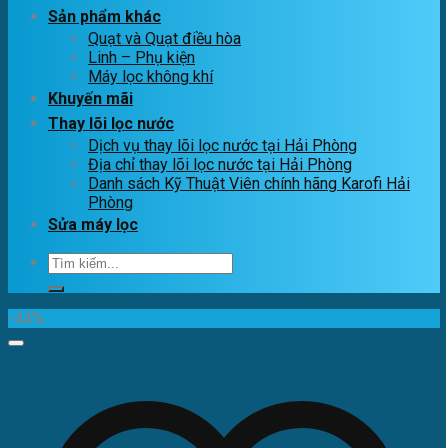
Sản phẩm khác
Quạt và Quạt điều hòa
Linh – Phụ kiện
Máy lọc không khí
Khuyến mãi
Thay lõi lọc nước
Dịch vụ thay lõi lọc nước tại Hải Phòng
Địa chỉ thay lõi lọc nước tại Hải Phòng
Danh sách Kỹ Thuật Viên chính hãng Karofi Hải
Phòng
Sửa máy lọc
Tìm
kiếm:
-44%