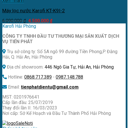
Xem nhanh
Máy lọc nước Karofi KT-K9I-2
Giá
Giá
6.090.000
₫
4.500.000
₫
gốc
hiện
Karofi Hải Phòng
là:
tại
CÔNG TY TNHH ĐẦU TƯ THƯƠNG MẠI SẢN XUẤT DỊCH
6.090.000 ₫.
là:
VỤ TIẾN PHÁT
4.500.000 ₫.
Trụ sở công ty: Số 5A ngõ 99 đường Tiền Phong,P. Đằng
Hải, Q. Hải An, Hải Phòng
Địa chỉ showroom:
446 Ngô Gia Tự, Hải An, Hải Phòng
Hotline:
0868.717.389
-
0987.148.788
Email:
tienphatdientu@gmail.com
MST: 0201976641
Cấp lần đầu: 25/07/2019
Thay đổi lần II: 16/03/2023
Nơi cấp: Sở Kế Hoạch và Đầu Tư Thành Phố Hải Phòng