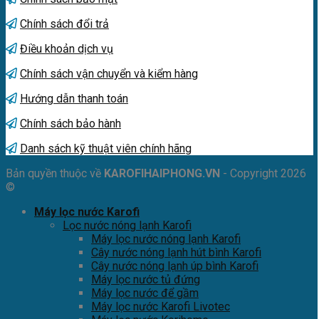
Chính sách đổi trả
Điều khoản dịch vụ
Chính sách vận chuyển và kiểm hàng
Hướng dẫn thanh toán
Chính sách bảo hành
Danh sách kỹ thuật viên chính hãng
Bản quyền thuộc về
KAROFIHAIPHONG.VN
- Copyright 2026
©
Máy lọc nước Karofi
Lọc nước nóng lạnh Karofi
Máy lọc nước nóng lạnh Karofi
Cây nước nóng lạnh hút bình Karofi
Cây nước nóng lạnh úp bình Karofi
Máy lọc nước tủ đứng
Máy lọc nước để gầm
Máy lọc nước Karofi Livotec