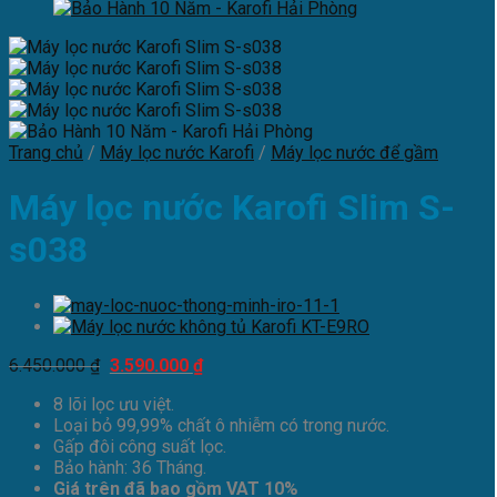
Trang chủ
/
Máy lọc nước Karofi
/
Máy lọc nước để gầm
Máy lọc nước Karofi Slim S-
s038
Giá
Giá
6.450.000
₫
3.590.000
₫
gốc
hiện
8 lõi lọc ưu việt.
là:
tại
Loại bỏ 99,99% chất ô nhiễm có trong nước.
6.450.000 ₫.
là:
Gấp đôi công suất lọc.
3.590.000 ₫.
Bảo hành: 36 Tháng.
Giá trên đã bao gồm VAT 10%