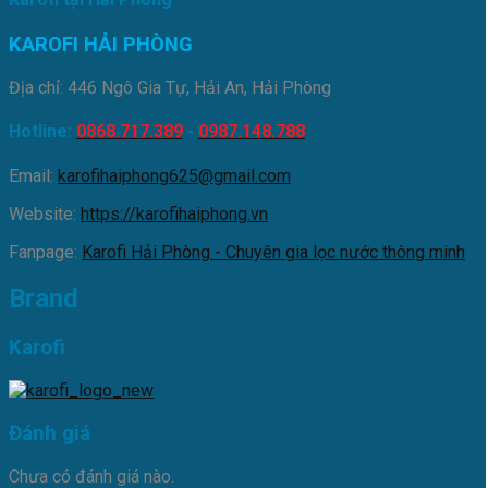
KAROFI HẢI PHÒNG
Địa chỉ: 446 Ngô Gia Tự, Hải An, Hải Phòng
Hotline:
0868.717.389
-
0987.148.788
Email:
karofihaiphong625@gmail.com
Website:
https://karofihaiphong.vn
Fanpage:
Karofi Hải Phòng - Chuyên gia lọc nước thông minh
Brand
Karofi
Đánh giá
Chưa có đánh giá nào.