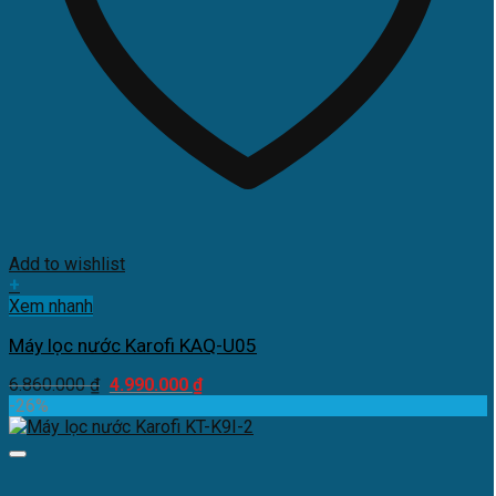
Add to wishlist
+
Xem nhanh
Máy lọc nước Karofi KAQ-U05
Giá
Giá
6.860.000
₫
4.990.000
₫
gốc
hiện
-26%
là:
tại
6.860.000 ₫.
là:
4.990.000 ₫.