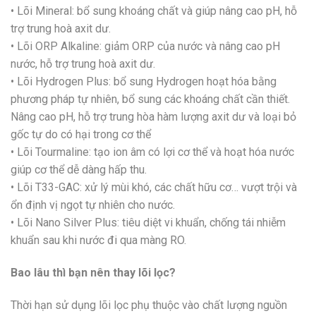
• Lõi Mineral: bổ sung khoáng chất và giúp nâng cao pH, hỗ
trợ trung hoà axit dư.
• Lõi ORP Alkaline: giảm ORP của nước và nâng cao pH
nước, hỗ trợ trung hoà axit dư.
• Lõi Hydrogen Plus: bổ sung Hydrogen hoạt hóa bằng
phương pháp tự nhiên, bổ sung các khoáng chất cần thiết.
Nâng cao pH, hỗ trợ trung hòa hàm lượng axit dư và loại bỏ
gốc tự do có hại trong cơ thể
• Lõi Tourmaline: tạo ion âm có lợi cơ thể và hoạt hóa nước
giúp cơ thể dễ dàng hấp thu.
• Lõi T33-GAC: xử lý mùi khó, các chất hữu cơ… vượt trội và
ổn định vị ngọt tự nhiên cho nước.
• Lõi Nano Silver Plus: tiêu diệt vi khuẩn, chống tái nhiễm
khuẩn sau khi nước đi qua màng RO.
Bao lâu thì bạn nên thay lõi lọc?
Thời hạn sử dụng lõi lọc phụ thuộc vào chất lượng nguồn