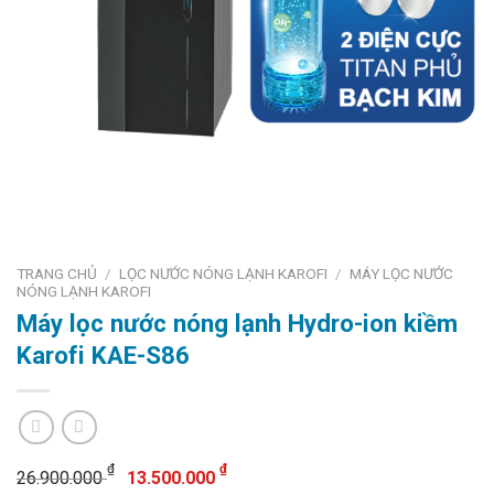
TRANG CHỦ
/
LỌC NƯỚC NÓNG LẠNH KAROFI
/
MÁY LỌC NƯỚC
NÓNG LẠNH KAROFI
Máy lọc nước nóng lạnh Hydro-ion kiềm
Karofi KAE-S86
Giá
Giá
₫
₫
26.900.000
13.500.000