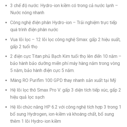
gốc
hiện
3 chế độ nước: Hydro-ion kiềm có trong cả nước lạnh –
là:
tại
Nước nóng nhanh
26.900.000 ₫.
là:
13.500.000 ₫.
Công nghệ điện phân Hydro-ion – Trải nghiệm trực tiếp
quá trình điện phân nước
Vua lõi lọc – 12 lõi lọc công nghệ Smax: gấp 2 hiệu suất,
gấp 2 tuổi thọ
2 điện cực Titan phủ Bạch Kim tuổi thọ lên đến 10 năm –
bảo hành bảo dưỡng miễn phí máy hàng năm trong vòng
5 năm, bảo hành điện cực 5 năm.
Màng RO Purifim 100 GPD thay nhanh sản xuất tại Mỹ
Hệ lõi lọc thô Smax Pro V: gấp 3 diện tích tiếp xúc, gấp 2
hiệu quả lọc sạch
Hệ lõi chức năng HP 6.2 với công nghệ tích hợp 3 trong 1
bổ sung Hydrogen, ion-kiềm và khoáng chất, bổ sung
thêm 1 lõi Hydro-ion kiềm