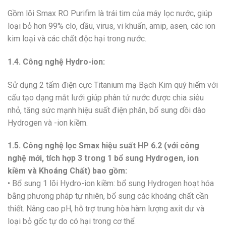
Gồm lõi Smax RO Purifim là trái tim của máy lọc nước, giúp
loại bỏ hơn 99% clo, dầu, virus, vi khuẩn, amip, asen, các ion
kim loại và các chất độc hại trong nước.
1.4. Công nghệ Hydro-ion:
Sử dụng 2 tấm điện cực Titanium mạ Bạch Kim quý hiếm với
cấu tạo dạng mắt lưới giúp phân tử nước được chia siêu
nhỏ, tăng sức mạnh hiệu suất điện phân, bổ sung dồi dào
Hydrogen và -ion kiềm.
1.5. Công nghệ lọc Smax hiệu suất HP 6.2 (với công
nghệ mới, tích hợp 3 trong 1 bổ sung Hydrogen, ion
kiềm và Khoáng Chất) bao gồm:
• Bổ sung 1 lõi Hydro-ion kiềm: bổ sung Hydrogen hoạt hóa
bằng phương pháp tự nhiên, bổ sung các khoáng chất cần
thiết. Nâng cao pH, hỗ trợ trung hòa hàm lượng axit dư và
loại bỏ gốc tự do có hại trong cơ thể.