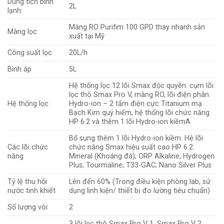
Dung tích bình
2L
lạnh:
Màng RO Purifim 100 GPD thay nhanh sản
Màng lọc
xuất tại Mỹ
Công suất lọc
20L/h
Bình áp
5L
Hệ thống lọc 12 lõi Smax độc quyền: cụm lõi
lọc thô Smax Pro V, màng RO, lõi điện phân
Hệ thống lọc
Hydro-ion – 2 tấm điện cực Titanium mạ
Bạch Kim quý hiếm, hệ thống lõi chức năng
HP 6.2 và thêm 1 lõi Hydro-ion kiềmA
Bổ sung thêm 1 lõi Hydro-ion kiềm. Hệ lõi
Các lõi chức
chức năng Smax hiệu suất cao HP 6.2:
năng
Mineral (Khoáng đá); ORP Alkaline; Hydrogen
Plus; Tourmaline; T33-GAC; Nano Silver Plus
Tỷ lệ thu hồi
Lên đến 60% (Trong điều kiện phòng lab, sử
nước tinh khiết
dụng linh kiện/ thiết bị đo lường tiêu chuẩn)
Số lượng vòi
2
3 lõi lọc thô Smax Pro V 1, Smax Pro V 2,