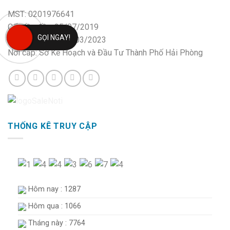
MST: 0201976641
Cấp lần đầu: 25/07/2019
GỌI NGAY!
Thay đổi lần II: 16/03/2023
Nơi cấp: Sở Kế Hoạch và Đầu Tư Thành Phố Hải Phòng
THỐNG KÊ TRUY CẬP
Hôm nay : 1287
Hôm qua : 1066
Tháng này : 7764