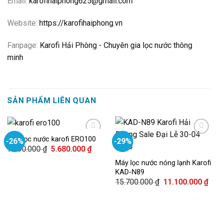
Email:
karofihaiphong625@gmail.com
Website:
https://karofihaiphong.vn
Fanpage:
Karofi Hải Phòng - Chuyên gia lọc nước thông
minh
SẢN PHẨM LIÊN QUAN
Máy lọc nước karofi ERO100
-26%
-29%
Giá
Giá
7.690.000
₫
5.680.000
₫
gốc
hiện
Add to
Add to
là:
tại
Máy lọc nước nóng lạnh Karofi
wishlist
wishlist
7.690.000 ₫.
là:
KAD-N89
5.680.000 ₫.
Giá
Giá
15.700.000
₫
11.100.000
₫
gốc
hiệ
là:
tại
15.700.000 ₫.
là:
11.