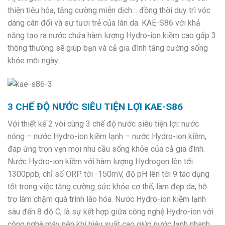
thiện tiêu hóa, tăng cường miễn dịch… đồng thời duy trì vóc
dáng cân đối và sự tươi trẻ của làn da. KAE-S86 với khả
năng tạo ra nước chứa hàm lượng Hydro-ion kiềm cao gấp 3
thông thường sẽ giúp bạn và cả gia đình tăng cường sống
khỏe mỗi ngày.
3 CHẾ ĐỘ NƯỚC SIÊU TIỆN LỢI KAE-S86
Với thiết kế 2 vòi cùng 3 chế độ nước siêu tiện lợi: nước
nóng – nước Hydro-ion kiềm lạnh – nước Hydro-ion kiềm,
đáp ứng trọn vẹn mọi nhu cầu sống khỏe của cả gia đình.
Nước Hydro-ion kiềm với hàm lượng Hydrogen lên tới
1300ppb, chỉ số ORP tới -150mV, độ pH lên tới 9 tác dụng
tốt trong việc tăng cường sức khỏe cơ thể, làm đẹp da, hỗ
trợ làm chậm quá trình lão hóa. Nước Hydro-ion kiềm lạnh
sâu đến 8 độ C, là sự kết hợp giữa công nghệ Hydro-ion với
công nghệ máy nén khí hiệu suất cao giúp nước lạnh nhanh,