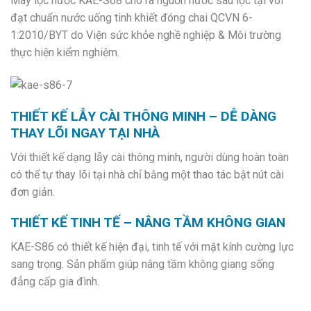
Máy lọc nước KAE-S68 cho ra nguồn nước sau lọc tại vòi
đạt chuẩn nước uống tinh khiết đóng chai QCVN 6-
1:2010/BYT do Viện sức khỏe nghề nghiệp & Môi trường
thực hiện kiểm nghiệm.
THIẾT KẾ LẪY CÀI THÔNG MINH – DỄ DÀNG
THAY LÕI NGAY TẠI NHÀ
Với thiết kế dạng lẫy cài thông minh, người dùng hoàn toàn
có thể tự thay lõi tại nhà chỉ bằng một thao tác bật nút cài
đơn giản.
THIẾT KẾ TINH TẾ – NÂNG TẦM KHÔNG GIAN
KAE-S86 có thiết kế hiện đại, tinh tế với mặt kính cường lực
sang trọng. Sản phẩm giúp nâng tầm không giang sống
đẳng cấp gia đình.