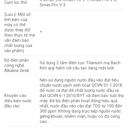
Cụm lọc thô
Smax Pro V 3
(Lưu ý: Một số
linh kiện của
máy có thể
được thay đổi
*
theo thực tế mà
vẫn đảm bảo
chất lượng của
sản phẩm)
Bộ điện phân
Sử dụng 2 tấm điện cực Titanium mạ Bạch
công nghệ
Kim quý hiếm với cấu tạo dạng mắt lưới
Alkaline Direk
Nên sử dụng nguồn nước đầu vào đạt tiêu
chuẩn nước sạch sinh hoạt QCVN 01-1:2018
để nước ra đạt để chất lượng nước đầu ra
Khuyến cáo
đạt QCVN 6-1:2010/BYT và đảm bảo tuổi thọ
điều kiện nước
máy. Để bộ điện phân hoạt động hiệu quả
đầu vào
nhất, nước đầu vào cần đạt TDS từ 100 đến
300 ppm. Không dùng trực tiếp nguồn nước
giếng khoan, nhiễm mặn, hoặc có độ cứng
cao …