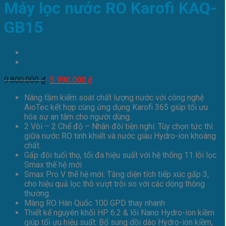
Máy lọc nước RO Karofi KAQ-
GB15
Giá
Giá
9.800.000
₫
5.990.000
₫
gốc
hiện
Nâng tầm kiểm soát chất lượng nước với công nghệ
là:
tại
AioTec kết hợp cùng ứng dụng Karofi 365 giúp tối ưu
9.800.000 ₫.
là:
hóa sự an tâm cho người dùng.
5.990.000 ₫.
2 Vòi – 2 Chế độ – Nhân đôi tiện nghi: Tùy chọn tức thì
giữa nước RO tinh khiết và nước giàu Hydro-ion khoáng
chất.
Gấp đôi tuổi thọ, tối đa hiệu suất với hệ thống 11 lõi lọc
Smax thế hệ mới
Smax Pro V thế hệ mới: Tăng diện tích tiếp xúc gấp 3,
cho hiệu quả lọc thô vượt trội so với các dòng thông
thường.
Màng RO Hàn Quốc 100 GPD thay nhanh
Thiết kế nguyên khối HP 6.2 & lõi Nano Hydro-ion kiềm
giúp tối ưu hiệu suất: Bổ sung dồi dào Hydro-ion kiềm,