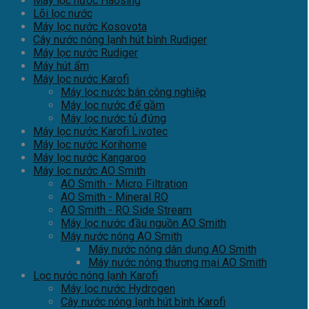
Máy lọc nước Haosing
Lõi lọc nước
Máy lọc nước Kosovota
Cây nước nóng lạnh hút bình Rudiger
Máy lọc nước Rudiger
Máy hút ẩm
Máy lọc nước Karofi
Máy lọc nước bán công nghiệp
Máy lọc nước để gầm
Máy lọc nước tủ đứng
Máy lọc nước Karofi Livotec
Máy lọc nước Korihome
Máy lọc nước Kangaroo
Máy lọc nước AO Smith
AO Smith - Micro Filtration
AO Smith - Mineral RO
AO Smith - RO Side Stream
Máy lọc nước đầu nguồn AO Smith
Máy nước nóng AO Smith
Máy nước nóng dân dụng AO Smith
Máy nước nóng thương mại AO Smith
Lọc nước nóng lạnh Karofi
Máy lọc nước Hydrogen
Cây nước nóng lạnh hút bình Karofi