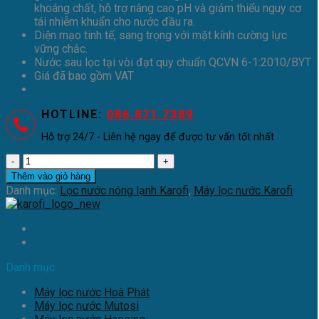
khoáng chất, hỗ trợ nâng cao pH và giảm thiểu nguy cơ
tái nhiễm khuẩn cho nước đầu ra.
Diện mạo tinh tế, sang trọng với mặt kính cường lực
vững chắc.
Nước sau lọc tại vòi đạt quy chuẩn QCVN 6-1:2010/BYT
Giá đã bao gồm VAT
HOTLINE:
086.871.7389
Hỗ trợ 24/7 - Liên hệ ngay để được tư vấn tốt nhất
Máy
lọc
Thêm vào giỏ hàng
nước
Danh mục:
Lọc nước nóng lạnh Karofi
,
Máy lọc nước Karofi
RO
Karofi
KAQ-
GB15
số
Danh mục
lượng
Máy lọc nước Hoà Phát
Máy lọc nước Mutosi