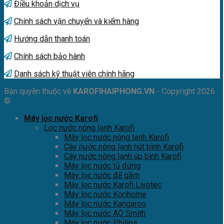
Điều khoản dịch vụ
Chính sách vận chuyển và kiểm hàng
Hướng dẫn thanh toán
Chính sách bảo hành
Danh sách kỹ thuật viên chính hãng
Bản quyền thuộc về
KAROFIHAIPHONG.VN
- Copyright 2026
©
Máy lọc nước Karofi
Lọc nước nóng lạnh Karofi
Máy lọc nước nóng lạnh Karofi
Cây nước nóng lạnh hút bình Karofi
Cây nước nóng lạnh úp bình Karofi
Máy lọc nước tủ đứng
Máy lọc nước để gầm
Máy lọc nước Karofi Livotec
Máy lọc nước Korihome
Máy lọc nước Kangaroo
Máy lọc nước AO Smith
Máy lọc nước Philips