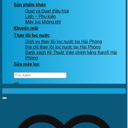
Sản phẩm khác
Quạt và Quạt điều hòa
Linh – Phụ kiện
Máy lọc không khí
Khuyến mãi
Thay lõi lọc nước
Dịch vụ thay lõi lọc nước tại Hải Phòng
Địa chỉ thay lõi lọc nước tại Hải Phòng
Danh sách Kỹ Thuật Viên chính hãng Karofi Hải
Phòng
Sửa máy lọc
Tìm
kiếm:
-39%