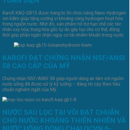
TOÀN DIỆN
Karofi KAQ-GB15 được trang bị lõi chức năng Nano Hydrogen
ion kiềm giúp tăng cường vi khoáng cùng hydrogen hoạt hóa
trong nguồn nước. Nhờ đó, sản phẩm hỗ trợ hạn chế các tác
nhân oxy hóa, trung hòa gốc tự do gây hại cho cơ thể, đồng
thời góp phần ngăn chặn nguy cơ tái nhiễm khuẩn trong nước.
KAROFI ĐẠT CHỨNG NHẬN NSF/ANSI
58 CAO CẤP CỦA MỸ
Chứng nhận NSF/ANSI 58 giúp người dùng an tâm với nguồn
nước uống đã được xử lý kỹ lưỡng – đáng tin cậy theo tiêu
chuẩn nghiêm ngặt của Mỹ.
NƯỚC SAU LỌC TẠI VÒI ĐẠT CHUẨN
CHO NƯỚC KHOÁNG THIÊN NHIÊN VÀ
NƯỚC UỐNG ĐÓNG CHAI QCVN 6-