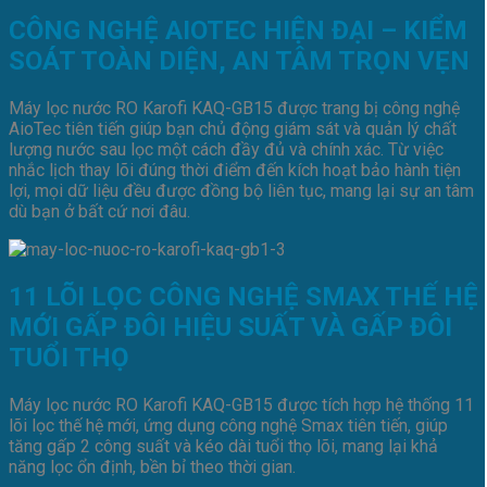
CÔNG NGHỆ AIOTEC HIỆN ĐẠI – KIỂM
SOÁT TOÀN DIỆN, AN TÂM TRỌN VẸN
Máy lọc nước RO Karofi KAQ-GB15 được trang bị công nghệ
AioTec tiên tiến giúp bạn chủ động giám sát và quản lý chất
lượng nước sau lọc một cách đầy đủ và chính xác. Từ việc
nhắc lịch thay lõi đúng thời điểm đến kích hoạt bảo hành tiện
lợi, mọi dữ liệu đều được đồng bộ liên tục, mang lại sự an tâm
dù bạn ở bất cứ nơi đâu.
11 LÕI LỌC CÔNG NGHỆ SMAX THẾ HỆ
MỚI GẤP ĐÔI HIỆU SUẤT VÀ GẤP ĐÔI
TUỔI THỌ
Máy lọc nước RO Karofi KAQ-GB15 được tích hợp hệ thống 11
lõi lọc thế hệ mới, ứng dụng công nghệ Smax tiên tiến, giúp
tăng gấp 2 công suất và kéo dài tuổi thọ lõi, mang lại khả
năng lọc ổn định, bền bỉ theo thời gian.