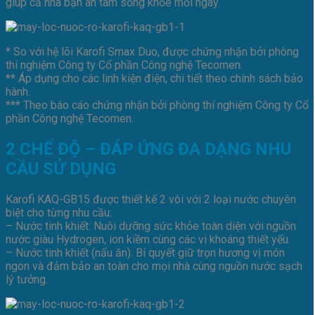
giúp cả nhà bạn an tâm sống khỏe mỗi ngày.
* So với hệ lõi Karofi Smax Duo, được chứng nhận bởi phòng
thí nghiệm Công ty Cổ phần Công nghệ Tecomen.
** Áp dụng cho các linh kiện điện, chi tiết theo chính sách bảo
hành.
*** Theo báo cáo chứng nhận bởi phòng thí nghiệm Công ty Cổ
phần Công nghệ Tecomen.
2 CHẾ ĐỘ – ĐÁP ỨNG ĐA DẠNG NHU
CẦU SỬ DỤNG
Karofi KAQ-GB15 được thiết kế 2 vòi với 2 loại nước chuyên
biệt cho từng nhu cầu:
– Nước tinh khiết: Nuôi dưỡng sức khỏe toàn diện với nguồn
nước giàu Hydrogen, ion kiềm cùng các vi khoáng thiết yếu.
– Nước tinh khiết (nấu ăn): Bí quyết giữ trọn hương vị món
ngon và đảm bảo an toàn cho mọi nhà cùng nguồn nước sạch
lý tưởng.