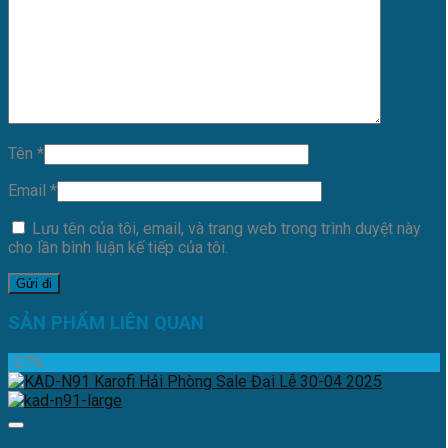
Tên
*
Email
*
Lưu tên của tôi, email, và trang web trong trình duyệt này
cho lần bình luận kế tiếp của tôi.
SẢN PHẨM LIÊN QUAN
-27%