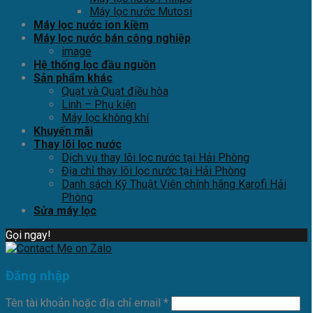
Máy lọc nước Mutosi
Máy lọc nước ion kiềm
Máy lọc nước bán công nghiệp
image
Hệ thống lọc đầu nguồn
Sản phẩm khác
Quạt và Quạt điều hòa
Linh – Phụ kiện
Máy lọc không khí
Khuyến mãi
Thay lõi lọc nước
Dịch vụ thay lõi lọc nước tại Hải Phòng
Địa chỉ thay lõi lọc nước tại Hải Phòng
Danh sách Kỹ Thuật Viên chính hãng Karofi Hải
Phòng
Sửa máy lọc
Gọi ngay!
Đăng nhập
Tên tài khoản hoặc địa chỉ email
*