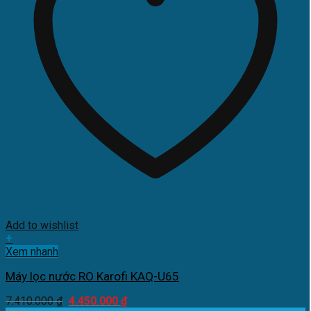
Add to wishlist
+
Xem nhanh
Máy lọc nước RO Karofi KAQ-U65
Giá
Giá
7.410.000
₫
4.450.000
₫