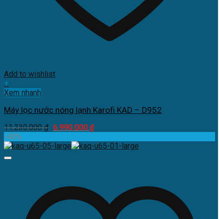
Add to wishlist
+
Xem nhanh
Máy lọc nước nóng lạnh Karofi KAD – D952
Giá
Giá
11.230.000
₫
6.990.000
₫
gốc
hiện
-40%
là:
tại
11.230.000 ₫.
là:
6.990.000 ₫.