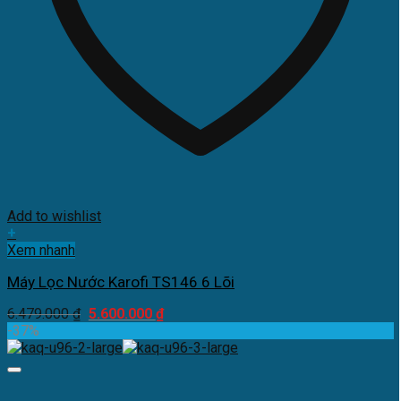
Add to wishlist
+
Xem nhanh
Máy Lọc Nước Karofi TS146 6 Lõi
Giá
Giá
6.479.000
₫
5.600.000
₫
gốc
hiện
-37%
là:
tại
6.479.000 ₫.
là:
5.600.000 ₫.