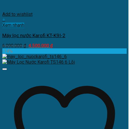
Add to wishlist
+
Xem nhanh
Máy lọc nước Karofi KT-K9I-2
Giá
Giá
6.090.000
₫
4.500.000
₫
gốc
hiện
-14%
là:
tại
6.090.000 ₫.
là:
4.500.000 ₫.