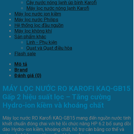
Cây nước nóng lạnh úp bình Karofi
Máy lọc nước nóng lạnh Karofi
Máy lọc nước ion kiềm
Máy lọc nước Philips
Hệ thống lọc đầu nguồn
Máy lọc không khí
Sản phẩm khác
Linh - Phụ kiện
Quạt và Quạt điều hòa
Flash sale
Mô tả
Brand
Đánh giá (0)
MÁY LỌC NƯỚC RO KAROFI KAQ-GB15
Gấp 2 hiệu suất lọc – Tăng cường
Hydro-ion kiềm và khoáng chất
Máy lọc nước RO Karofi KAQ-GB15 mang đến nguồn nước tinh
khiết chuẩn đóng chai với hệ lõi chức năng HP 6.2 bổ sung dồi
dào Hydro-ion kiềm, khoáng chất, hỗ trợ cân bằng cơ thể và