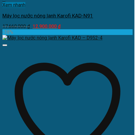
Xem nhanh
Máy lọc nước nóng lạnh Karofi KAD-N91
Giá
Giá
17.660.000
₫
12.900.000
₫
gốc
hiện
-38%
là:
tại
17.660.000 ₫.
là:
12.900.000 ₫.