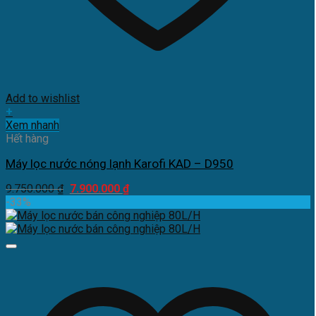
Add to wishlist
+
Xem nhanh
Hết hàng
Máy lọc nước nóng lạnh Karofi KAD – D950
Giá
Giá
9.750.000
₫
7.900.000
₫
gốc
hiện
-33%
là:
tại
9.750.000 ₫.
là:
7.900.000 ₫.