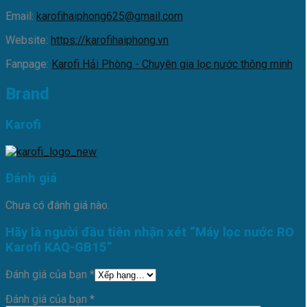
Email:
karofihaiphong625@gmail.com
Website:
https://karofihaiphong.vn
Fanpage:
Karofi Hải Phòng - Chuyên gia lọc nước thông minh
Brand
Karofi
Đánh giá
Chưa có đánh giá nào.
Hãy là người đầu tiên nhận xét “Máy lọc nước RO
Karofi KAQ-GB15”
Đánh giá của bạn
*
Đánh giá của bạn
*