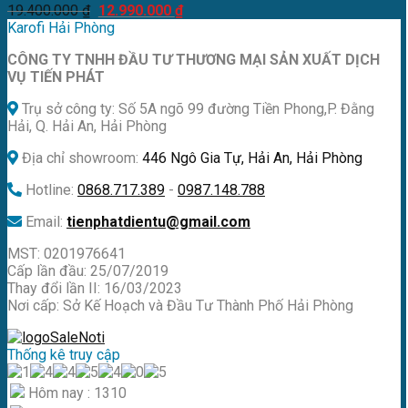
Giá
Giá
19.400.000
₫
12.990.000
₫
gốc
hiện
Karofi Hải Phòng
là:
tại
CÔNG TY TNHH ĐẦU TƯ THƯƠNG MẠI SẢN XUẤT DỊCH
19.400.000 ₫.
là:
VỤ TIẾN PHÁT
12.990.000 ₫.
Trụ sở công ty: Số 5A ngõ 99 đường Tiền Phong,P. Đằng
Hải, Q. Hải An, Hải Phòng
Địa chỉ showroom:
446 Ngô Gia Tự, Hải An, Hải Phòng
Hotline:
0868.717.389
-
0987.148.788
Email:
tienphatdientu@gmail.com
MST: 0201976641
Cấp lần đầu: 25/07/2019
Thay đổi lần II: 16/03/2023
Nơi cấp: Sở Kế Hoạch và Đầu Tư Thành Phố Hải Phòng
Thống kê truy cập
Hôm nay : 1310