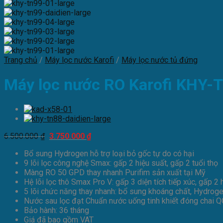
Trang chủ
/
Máy lọc nước Karofi
/
Máy lọc nước tủ đứng
Máy lọc nước RO Karofi KHY-
Giá
Giá
6.500.000
₫
3.750.000
₫
gốc
hiện
Bổ sung Hydrogen hỗ trợ loại bỏ gốc tự do có hại
là:
tại
9 lõi lọc công nghệ Smax: gấp 2 hiệu suất, gấp 2 tuổi thọ
6.500.000 ₫.
là:
Màng RO 50 GPD thay nhanh Purifim sản xuất tại Mỹ
3.750.000 ₫.
Hệ lõi lọc thô Smax Pro V: gấp 3 diện tích tiếp xúc, gấp 2 
5 lõi chức năng thay nhanh: bổ sung khoáng chất, Hydrog
Nước sau lọc đạt Chuẩn nước uống tinh khiết đóng chai
Bảo hành: 36 tháng
Giá đã bao gồm VAT