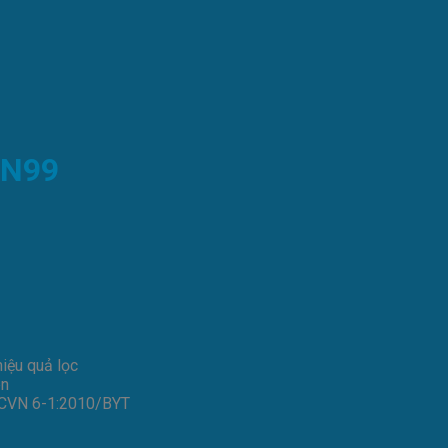
TN99
hiệu quả lọc
en
 QCVN 6-1:2010/BYT