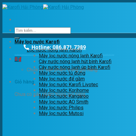
Skip
to
content
Tìm
kiếm:
Máy lọc nước Karofi
Hotline: 086.871.7389
Lọc nước nóng lạnh Karofi
Máy lọc nước nóng lạnh Karofi
Cho thuê máy photocopy tại hải Phòng
Khắc dấu Hải phòng
Máy lọc nước Hải Phòng
Yến Sào Hải Phòng
Cầm Đồ Hải Phòng
Điện năng lượng mặt trời Hải Phòng
Điện mặt trời Hải Phòng
0
₫
Cây nước nóng lạnh hút bình Karofi
Cây nước nóng lạnh úp bình Karofi
Chưa có sản phẩm trong giỏ hàng.
Máy lọc nước tủ đứng
Máy lọc nước để gầm
Giỏ hàng
Máy lọc nước Karofi Livotec
Máy lọc nước Korihome
Chưa có sản phẩm trong giỏ hàng.
Máy lọc nước Kangaroo
Máy lọc nước AO Smith
Máy lọc nước Philips
Máy lọc nước Mutosi