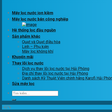
Máy lọc nước ion kiềm
Máy lọc nước bán công nghiệp
Hệ thống lọc đầu nguồn
Sản phẩm khác
Quạt và Quạt điều hòa
Linh – Phụ kiện
Máy lọc không khí
Khuyến mãi
Thay lõi lọc nước
Dịch vụ thay lõi lọc nước tại Hải Phòng
Địa chỉ thay lõi lọc nước tại Hải Phòng
Danh sách Kỹ Thuật Viên chính hãng Karofi Hải Phò
Sửa máy lọc
Tìm
kiếm:
-42%