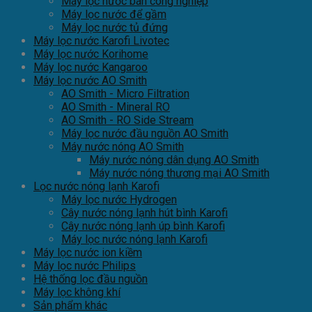
Máy lọc nước bán công nghiệp
Máy lọc nước để gầm
Máy lọc nước tủ đứng
Máy lọc nước Karofi Livotec
Máy lọc nước Korihome
Máy lọc nước Kangaroo
Máy lọc nước AO Smith
AO Smith - Micro Filtration
AO Smith - Mineral RO
AO Smith - RO Side Stream
Máy lọc nước đầu nguồn AO Smith
Máy nước nóng AO Smith
Máy nước nóng dân dụng AO Smith
Máy nước nóng thương mại AO Smith
Lọc nước nóng lạnh Karofi
Máy lọc nước Hydrogen
Cây nước nóng lạnh hút bình Karofi
Cây nước nóng lạnh úp bình Karofi
Máy lọc nước nóng lạnh Karofi
Máy lọc nước ion kiềm
Máy lọc nước Philips
Hệ thống lọc đầu nguồn
Máy lọc không khí
Sản phẩm khác