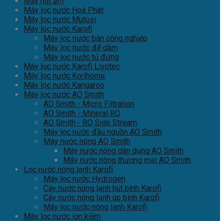
Máy hút ẩm
Máy lọc nước Hoà Phát
Máy lọc nước Mutosi
Máy lọc nước Karofi
Máy lọc nước bán công nghiệp
Máy lọc nước để gầm
Máy lọc nước tủ đứng
Máy lọc nước Karofi Livotec
Máy lọc nước Korihome
Máy lọc nước Kangaroo
Máy lọc nước AO Smith
AO Smith - Micro Filtration
AO Smith - Mineral RO
AO Smith - RO Side Stream
Máy lọc nước đầu nguồn AO Smith
Máy nước nóng AO Smith
Máy nước nóng dân dụng AO Smith
Máy nước nóng thương mại AO Smith
Lọc nước nóng lạnh Karofi
Máy lọc nước Hydrogen
Cây nước nóng lạnh hút bình Karofi
Cây nước nóng lạnh úp bình Karofi
Máy lọc nước nóng lạnh Karofi
Máy lọc nước ion kiềm