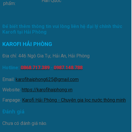
Hàn Quốc
phẩm:
Để biết thêm thông tin vui lòng liên hệ đại lý chính thức
Karofi tại Hải Phòng
KAROFI HẢI PHÒNG
Địa chỉ: 446 Ngô Gia Tự, Hải An, Hải Phòng
Hotline:
0868.717.389
-
0987.148.788
Email:
karofihaiphong625@gmail.com
Website:
https://karofihaiphong.vn
Fanpage:
Karofi Hải Phòng - Chuyên gia lọc nước thông minh
Đánh giá
Chưa có đánh giá nào.