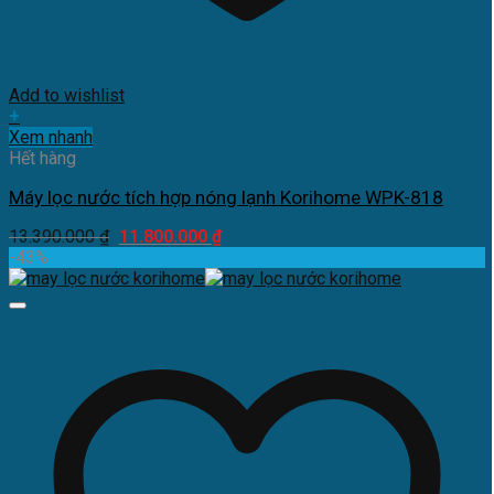
Add to wishlist
+
Xem nhanh
Hết hàng
Máy lọc nước tích hợp nóng lạnh Korihome WPK-818
Giá
Giá
13.390.000
₫
11.800.000
₫
gốc
hiện
-43%
là:
tại
13.390.000 ₫.
là:
11.800.000 ₫.