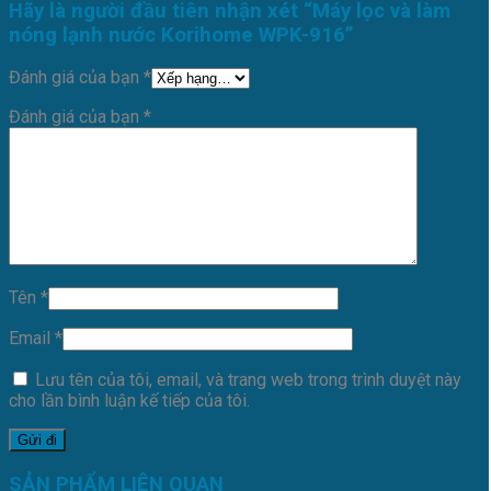
Hãy là người đầu tiên nhận xét “Máy lọc và làm
nóng lạnh nước Korihome WPK-916”
Đánh giá của bạn
*
Đánh giá của bạn
*
Tên
*
Email
*
Lưu tên của tôi, email, và trang web trong trình duyệt này
cho lần bình luận kế tiếp của tôi.
SẢN PHẨM LIÊN QUAN