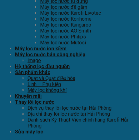
Máy lọc nước tủ đứng
Máy lọc nước để gầm
Máy lọc nước Karofi Livotec
Máy lọc nước Korihome
Máy lọc nước Kangaroo
Máy lọc nước AO Smith
Máy lọc nước Philips
Máy lọc nước Mutosi
Máy lọc nước ion kiềm
Máy lọc nước bán công nghiệp
image
Hệ thống lọc đầu nguồn
Sản phẩm khác
Quạt và Quạt điều hòa
Linh – Phụ kiện
Máy lọc không khí
Khuyến mãi
Thay lõi lọc nước
Dịch vụ thay lõi lọc nước tại Hải Phòng
Địa chỉ thay lõi lọc nước tại Hải Phòng
Danh sách Kỹ Thuật Viên chính hãng Karofi Hải
Phòng
Sửa máy lọc