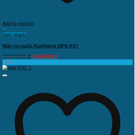
Add to wishlist
+
Xem nhanh
Máy lọc nước Korihome WPK-K91
Giá
Giá
10.910.000
₫
8.550.000
₫
gốc
hiện
-46%
là:
tại
10.910.000 ₫.
là:
8.550.000 ₫.