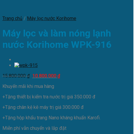
Trang chủ
/
Máy lọc nước Korihome
Máy lọc và làm nóng lạnh
nước Korihome WPK-916
Giá
Giá
15.800.000
₫
10.800.000
₫
gốc
hiện
Khuyến mãi khi mua hàng
là:
tại
15.800.000 ₫.
là:
+Tặng thiết bị kiểm tra nước trị giá 350.000 đ
10.800.000 ₫.
+Tặng chân kệ kê máy trị giá 300.000 đ
+Tặng hộp khẩu trang Nano kháng khuẩn Karofi.
Miễn phí vẫn chuyển và lắp đặt