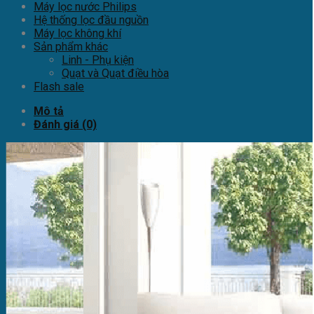
Máy lọc nước Philips
Hệ thống lọc đầu nguồn
Máy lọc không khí
Sản phẩm khác
Linh - Phụ kiện
Quạt và Quạt điều hòa
Flash sale
Mô tả
Đánh giá (0)