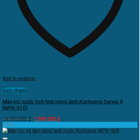
Add to wishlist
+
Xem nhanh
Máy lọc nước tích hợp nóng lạnh Korihome Series 9
[WPK-910]
Giá
Giá
14.700.000
₫
7.990.000
₫
gốc
hiện
-31%
là:
tại
14.700.000 ₫.
là: