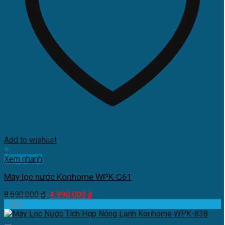
Add to wishlist
+
Xem nhanh
Máy lọc nước Korihome WPK-G61
Giá
Giá
8.690.000
₫
4.990.000
₫
gốc
hiện
-13%
là:
tại
8.690.000 ₫.
là: