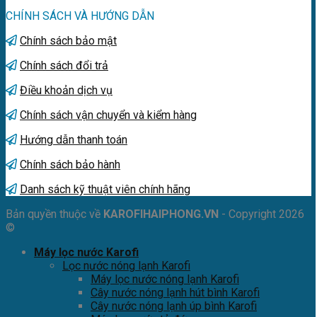
CHÍNH SÁCH VÀ HƯỚNG DẪN
Chính sách bảo mật
Chính sách đổi trả
Điều khoản dịch vụ
Chính sách vận chuyển và kiểm hàng
Hướng dẫn thanh toán
Chính sách bảo hành
Danh sách kỹ thuật viên chính hãng
Bản quyền thuộc về
KAROFIHAIPHONG.VN
- Copyright 2026
©
Máy lọc nước Karofi
Lọc nước nóng lạnh Karofi
Máy lọc nước nóng lạnh Karofi
Cây nước nóng lạnh hút bình Karofi
Cây nước nóng lạnh úp bình Karofi