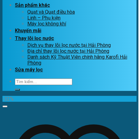
Sản phẩm khác
Quạt và Quạt điều hòa
Linh – Phụ kiện
Máy lọc không khí
Khuyến mãi
Thay lõi lọc nước
Dịch vụ thay lõi lọc nước tại Hải Phòng
Địa chỉ thay lõi lọc nước tại Hải Phòng
Danh sách Kỹ Thuật Viên chính hãng Karofi Hải
Phòng
Sửa máy lọc
Tìm
kiếm:
-32%