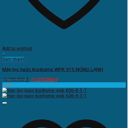
Add to wishlist
+
Xem nhanh
Máy lọc nước Korihome WPK-915 NÓNG LẠNH
Giá
Giá
16.190.000
₫
11.270.000
₫
gốc
hiện
-28%
là:
tại
16.190.000 ₫.
là:
11.270.000 ₫.