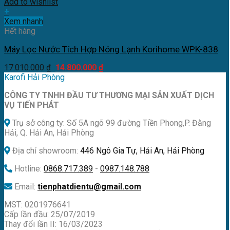
Add to wishlist
+
Xem nhanh
Hết hàng
Máy Lọc Nước Tích Hợp Nóng Lạnh Korihome WPK-838
Giá
Giá
17.010.000
₫
14.800.000
₫
gốc
hiện
Karofi Hải Phòng
là:
tại
CÔNG TY TNHH ĐẦU TƯ THƯƠNG MẠI SẢN XUẤT DỊCH
17.010.000 ₫.
là:
VỤ TIẾN PHÁT
14.800.000 ₫.
Trụ sở công ty: Số 5A ngõ 99 đường Tiền Phong,P. Đằng
Hải, Q. Hải An, Hải Phòng
Địa chỉ showroom:
446 Ngô Gia Tự, Hải An, Hải Phòng
Hotline:
0868.717.389
-
0987.148.788
Email:
tienphatdientu@gmail.com
MST: 0201976641
Cấp lần đầu: 25/07/2019
Thay đổi lần II: 16/03/2023