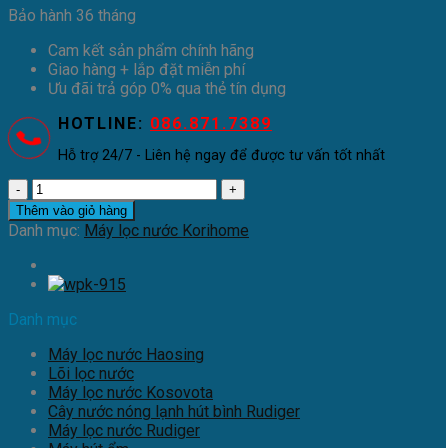
Bảo hành 36 tháng
Cam kết sản phẩm chính hãng
Giao hàng + lắp đặt miễn phí
Ưu đãi trả góp 0% qua thẻ tín dụng
HOTLINE:
086.871.7389
Hỗ trợ 24/7 - Liên hệ ngay để được tư vấn tốt nhất
Máy
lọc
Thêm vào giỏ hàng
và
Danh mục:
Máy lọc nước Korihome
làm
nóng
lạnh
nước
Danh mục
Korihome
WPK-
Máy lọc nước Haosing
916
Lõi lọc nước
số
Máy lọc nước Kosovota
lượng
Cây nước nóng lạnh hút bình Rudiger
Máy lọc nước Rudiger