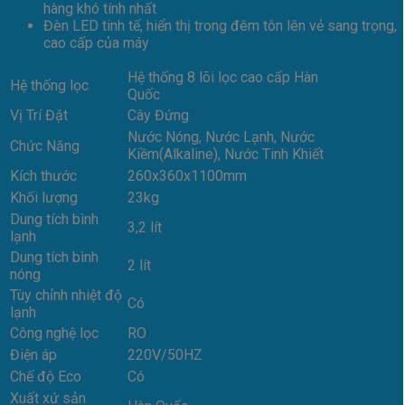
hàng khó tính nhất
Đèn LED tinh tế, hiển thị trong đêm tôn lên vẻ sang trọng,
cao cấp của máy
Hệ thống 8 lõi lọc cao cấp Hàn
Hệ thống lọc
Quốc
Vị Trí Đặt
Cây Đứng
Nước Nóng, Nước Lạnh, Nước
Chức Năng
Kiềm(Alkaline), Nước Tinh Khiết
Kích thước
260x360x1100mm
Khối lượng
23kg
Dung tích bình
3,2 lít
lạnh
Dung tích bình
2 lít
nóng
Tùy chỉnh nhiệt độ
Có
lạnh
Công nghệ lọc
RO
Điện áp
220V/50HZ
Chế độ Eco
Có
Xuất xứ sản