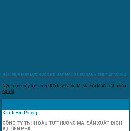
NÊN MUA MÁY LỌC NƯỚC RO HAY NANO? SO SÁNH CHI TIẾT TỪ A-Z
Nên mua máy lọc nước RO hay Nano là câu hỏi khiến rất nhiều
người
15
Th5
Karofi Hải Phòng
CÔNG TY TNHH ĐẦU TƯ THƯƠNG MẠI SẢN XUẤT DỊCH
VỤ TIẾN PHÁT