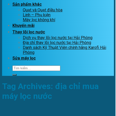
Sản phẩm khác
Quạt và Quạt điều hòa
Linh – Phụ kiện
Máy lọc không khí
Khuyến mãi
Thay lõi lọc nước
Dịch vụ thay lõi lọc nước tại Hải Phòng
Địa chỉ thay lõi lọc nước tại Hải Phòng
Danh sách Kỹ Thuật Viên chính hãng Karofi Hải
Phòng
Sửa máy lọc
Tìm
kiếm:
Tag Archives:
địa chỉ mua
máy lọc nước