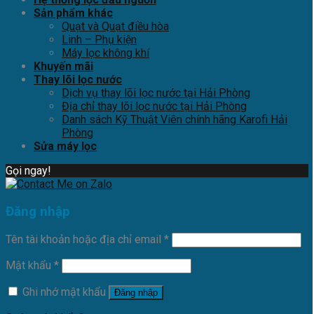
Sản phẩm khác
Quạt và Quạt điều hòa
Linh – Phụ kiện
Máy lọc không khí
Khuyến mãi
Thay lõi lọc nước
Dịch vụ thay lõi lọc nước tại Hải Phòng
Địa chỉ thay lõi lọc nước tại Hải Phòng
Danh sách Kỹ Thuật Viên chính hãng Karofi Hải
Phòng
Sửa máy lọc
Gọi ngay!
Đăng nhập
Tên tài khoản hoặc địa chỉ email
*
Mật khẩu
*
Ghi nhớ mật khẩu
Đăng nhập