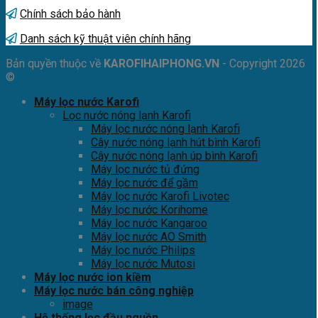
Chính sách bảo hành
Danh sách kỹ thuật viên chính hãng
Bản quyền thuộc về
KAROFIHAIPHONG.VN
- Copyright 2026
©
Máy lọc nước Karofi
Lọc nước nóng lạnh Karofi
Máy lọc nước nóng lạnh Karofi
Cây nước nóng lạnh hút bình Karofi
Cây nước nóng lạnh úp bình Karofi
Máy lọc nước tủ đứng
Máy lọc nước để gầm
Máy lọc nước Karofi Livotec
Máy lọc nước Korihome
Máy lọc nước Kangaroo
Máy lọc nước AO Smith
Máy lọc nước Philips
Máy lọc nước Mutosi
Máy lọc nước ion kiềm
Máy lọc nước bán công nghiệp
image
Hệ thống lọc đầu nguồn