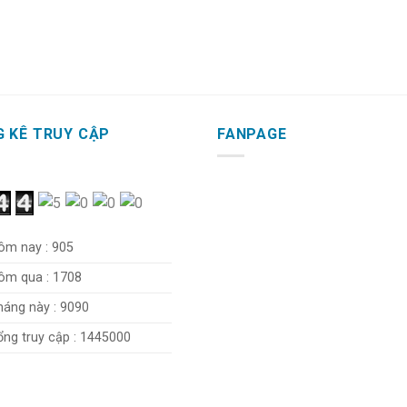
 KÊ TRUY CẬP
FANPAGE
m nay : 905
m qua : 1708
áng này : 9090
ng truy cập : 1445000