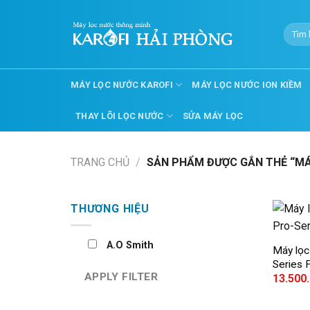
Skip
to
Tìm
content
kiếm:
MÁY LỌC NƯỚC KAROFI
MÁY LỌC NƯỚC ION KIỀM
THAY LÕI LỌC NƯỚC
SỬA MÁY LỌC
TRANG CHỦ
/
SẢN PHẨM ĐƯỢC GẮN THẺ “M
THƯƠNG HIỆU
+
A.O Smith
Máy lọc
Series
APPLY FILTER
13.500