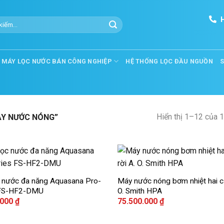
Cho thuê máy photocopy tại hải Ph
MÁY LỌC NƯỚC BÁN CÔNG NGHIỆP
HỆ THỐNG LỌC ĐẦU NGUỒN
Hiển thị 1–12 của 1
ÁY NƯỚC NÓNG”
+
 nước đa năng Aquasana Pro-
Máy nước nóng bơm nhiệt hai cụ
Add to
 FS-HF2-DMU
O. Smith HPA
wishlist
.000
₫
75.500.000
₫