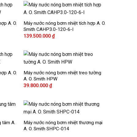
+
ợp A. O.
Máy nước nóng bơm nhiệt tích hợp A. O.
Add to
Add to
Smith CAHP3.0-120-6-I
wishlist
wishlist
139.500.000
₫
+
ợp A. O.
Máy nước nóng bơm nhiệt treo tường
Add to
Add to
A. O. Smith HPW
wishlist
wishlist
39.800.000
₫
+
 tâm A.
Máy nước nóng bơm nhiệt thương mại
Add to
Add to
A. O. Smith SHPC-014
wishlist
wishlist