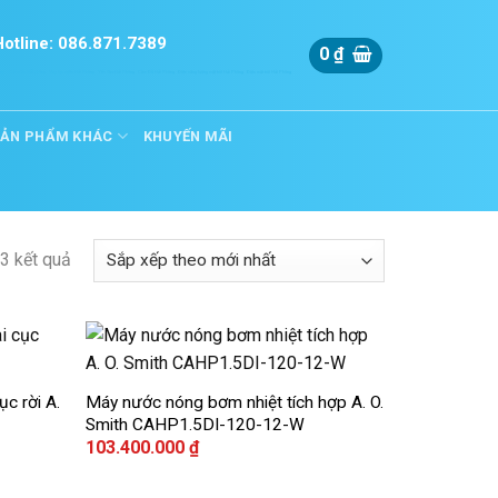
Hotline: 086.871.7389
0
₫
òng
Khắc dấu Hải phòng
Máy lọc nước Hải Phòng
Yến Sào Hải Phòng
Cầm Đồ Hải Phòng
Điện năng lượng mặt trời Hải Phòng
Điện mặt trời Hải Phòng
SẢN PHẨM KHÁC
KHUYẾN MÃI
3 kết quả
+
c rời A.
Máy nước nóng bơm nhiệt tích hợp A. O.
Add to
Add to
Smith CAHP1.5DI-120-12-W
wishlist
wishlist
103.400.000
₫