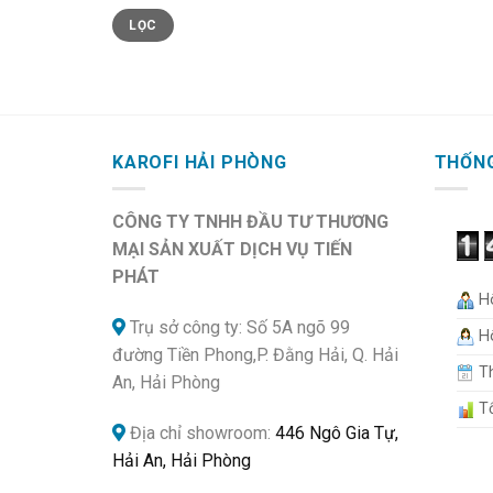
Giá
Giá
LỌC
tối
tối
thiểu
đa
KAROFI HẢI PHÒNG
THỐNG
CÔNG TY TNHH ĐẦU TƯ THƯƠNG
MẠI SẢN XUẤT DỊCH VỤ TIẾN
PHÁT
Hô
Trụ sở công ty: Số 5A ngõ 99
Hô
đường Tiền Phong,P. Đằng Hải, Q. Hải
Th
An, Hải Phòng
Tổ
Địa chỉ showroom:
446 Ngô Gia Tự,
Hải An, Hải Phòng