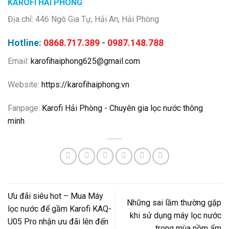
KAROFI HẢI PHÒNG
Địa chỉ: 446 Ngô Gia Tự, Hải An, Hải Phòng
Hotline:
0868.717.389
-
0987.148.788
Email:
karofihaiphong625@gmail.com
Website:
https://karofihaiphong.vn
Fanpage:
Karofi Hải Phòng - Chuyên gia lọc nước thông
minh
Ưu đãi siêu hot – Mua Máy
Những sai lầm thường gặp
lọc nước để gầm Karofi KAQ-
khi sử dụng máy lọc nước
U05 Pro nhận ưu đãi lên đến
trong mùa nồm ẩm