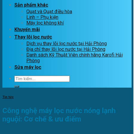
Sản phẩm khác
Quạt và Quạt điều hòa
Linh – Phụ kiện
Máy lọc không khí
Khuyến mãi
Thay lõi lọc nước
Dịch vụ thay lõi lọc nước tại Hải Phòng
Địa chỉ thay lõi lọc nước tại Hải Phòng
Danh sách Kỹ Thuật Viên chính hãng Karofi Hải
Phòng
Sửa máy lọc
Tìm
kiếm:
Tin tức
Công nghệ máy lọc nước nóng lạnh
nguội: Cơ chế & ưu điểm