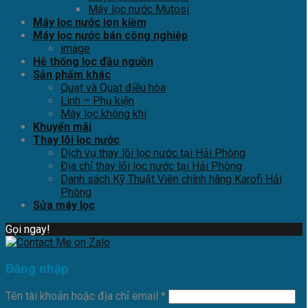
Máy lọc nước Mutosi
Máy lọc nước ion kiềm
Máy lọc nước bán công nghiệp
image
Hệ thống lọc đầu nguồn
Sản phẩm khác
Quạt và Quạt điều hòa
Linh – Phụ kiện
Máy lọc không khí
Khuyến mãi
Thay lõi lọc nước
Dịch vụ thay lõi lọc nước tại Hải Phòng
Địa chỉ thay lõi lọc nước tại Hải Phòng
Danh sách Kỹ Thuật Viên chính hãng Karofi Hải
Phòng
Sửa máy lọc
Gọi ngay!
Đăng nhập
Tên tài khoản hoặc địa chỉ email
*