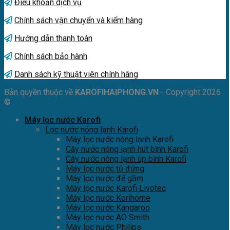
Điều khoản dịch vụ
Chính sách vận chuyển và kiểm hàng
Hướng dẫn thanh toán
Chính sách bảo hành
Danh sách kỹ thuật viên chính hãng
Bản quyền thuộc về
KAROFIHAIPHONG.VN
- Copyright 2026
©
Máy lọc nước Karofi
Lọc nước nóng lạnh Karofi
Máy lọc nước nóng lạnh Karofi
Cây nước nóng lạnh hút bình Karofi
Cây nước nóng lạnh úp bình Karofi
Máy lọc nước tủ đứng
Máy lọc nước để gầm
Máy lọc nước Karofi Livotec
Máy lọc nước Korihome
Máy lọc nước Kangaroo
Máy lọc nước AO Smith
Máy lọc nước Philips