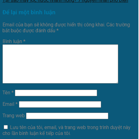
Tại sao máy lọc nước nhanh hỏng? 7 nguyên nhân phổ biến
Để lại một bình luận
Email của bạn sẽ không được hiển thị công khai.
Các trường
bắt buộc được đánh dấu
*
Bình luận
*
Tên
*
Email
*
Trang web
Lưu tên của tôi, email, và trang web trong trình duyệt này
cho lần bình luận kế tiếp của tôi.