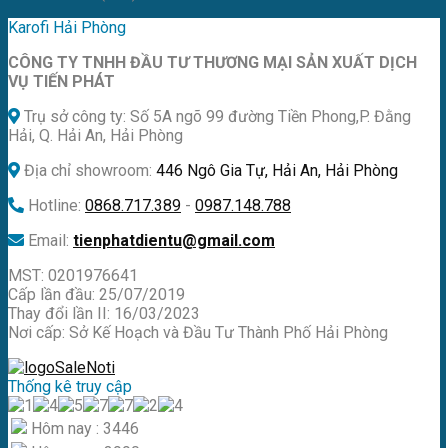
Karofi Hải Phòng
CÔNG TY TNHH ĐẦU TƯ THƯƠNG MẠI SẢN XUẤT DỊCH
VỤ TIẾN PHÁT
Trụ sở công ty: Số 5A ngõ 99 đường Tiền Phong,P. Đằng
Hải, Q. Hải An, Hải Phòng
Địa chỉ showroom:
446 Ngô Gia Tự, Hải An, Hải Phòng
Hotline:
0868.717.389
-
0987.148.788
Email:
tienphatdientu@gmail.com
MST: 0201976641
Cấp lần đầu: 25/07/2019
Thay đổi lần II: 16/03/2023
Nơi cấp: Sở Kế Hoạch và Đầu Tư Thành Phố Hải Phòng
Thống kê truy cập
Hôm nay : 3446