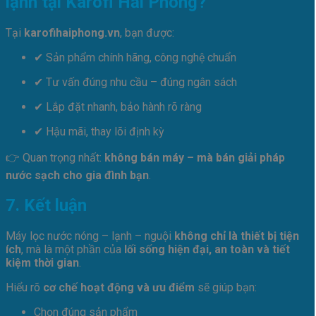
lạnh tại Karofi Hải Phòng?
Tại
karofihaiphong.vn
, bạn được:
✔ Sản phẩm chính hãng, công nghệ chuẩn
✔ Tư vấn đúng nhu cầu – đúng ngân sách
✔ Lắp đặt nhanh, bảo hành rõ ràng
✔ Hậu mãi, thay lõi định kỳ
👉 Quan trọng nhất:
không bán máy – mà bán giải pháp
nước sạch cho gia đình bạn
.
7. Kết luận
Máy lọc nước nóng – lạnh – nguội
không chỉ là thiết bị tiện
ích
, mà là một phần của
lối sống hiện đại, an toàn và tiết
kiệm thời gian
.
Hiểu rõ
cơ chế hoạt động và ưu điểm
sẽ giúp bạn:
Chọn đúng sản phẩm