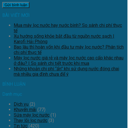
BÀI VIẾT MỚI
Mua máy lọc nước hay nước bình? So sánh chi phí thực
tế
Xu hướng sống khỏe bắt đầu từ nguồn nước sạch |
Karofi Hải Phòng
Bao lâu thì hoàn vốn khi đầu tư máy lọc nước? Phân tích
chi phí thực tế
Máy lọc nước giá rẻ và máy lọc nước cao cấp khác nhau
ở đâu? | So sánh chi tiết trước khi mua
Những khoản chi phí “ẩn” khi sử dụng nước đóng chai
mà nhiều gia đình chưa để ý
BÌNH LUẬN
Danh mục
Dịch vụ
(2)
Khuyến mãi
(77)
Sửa máy lọc nước
(1)
Thay lõi lọc nước
(3)
Tin tức
(420)