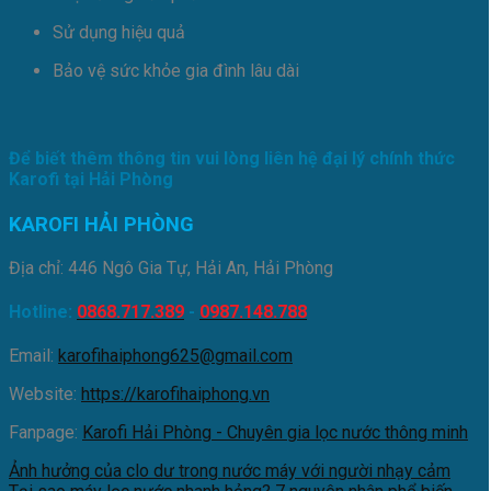
Sử dụng hiệu quả
Bảo vệ sức khỏe gia đình lâu dài
Để biết thêm thông tin vui lòng liên hệ đại lý chính thức
Karofi tại Hải Phòng
KAROFI HẢI PHÒNG
Địa chỉ: 446 Ngô Gia Tự, Hải An, Hải Phòng
Hotline:
0868.717.389
-
0987.148.788
Email:
karofihaiphong625@gmail.com
Website:
https://karofihaiphong.vn
Fanpage:
Karofi Hải Phòng - Chuyên gia lọc nước thông minh
Ảnh hưởng của clo dư trong nước máy với người nhạy cảm