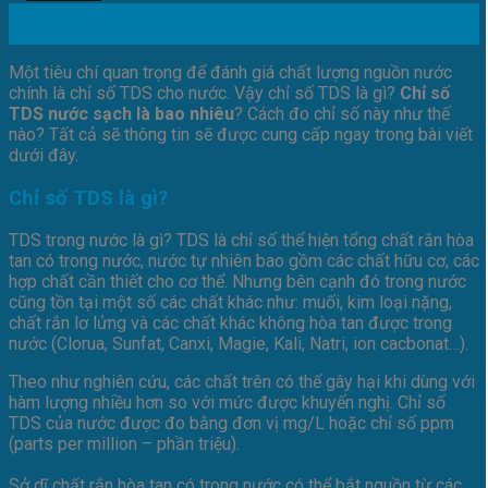
09
Th9
Một tiêu chí quan trọng để đánh giá chất lượng nguồn nước
chính là chỉ số TDS cho nước. Vậy chỉ số TDS là gì?
Chỉ số
TDS nước sạch là bao nhiêu
? Cách đo chỉ số này như thế
nào? Tất cả sẽ thông tin sẽ được cung cấp ngay trong bài viết
dưới đây.
Chỉ số TDS là gì?
TDS trong nước là gì? TDS là chỉ số thể hiện tổng chất rắn hòa
tan có trong nước, nước tự nhiên bao gồm các chất hữu cơ, các
hợp chất cần thiết cho cơ thể. Nhưng bên cạnh đó trong nước
cũng tồn tại một số các chất khác như: muối, kim loại nặng,
chất rắn lơ lửng và các chất khác không hòa tan được trong
nước (Clorua, Sunfat, Canxi, Magie, Kali, Natri, ion cacbonat…).
Theo như nghiên cứu, các chất trên có thể gây hại khi dùng với
hàm lượng nhiều hơn so với mức được khuyến nghị. Chỉ số
TDS của nước được đo bằng đơn vị mg/L hoặc chỉ số ppm
(parts per million – phần triệu).
Sở dĩ chất rắn hòa tan có trong nước có thể bắt nguồn từ các