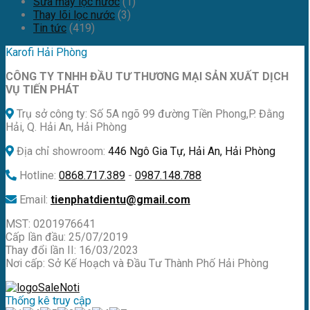
Sửa máy lọc nước
(1)
Thay lõi lọc nước
(3)
Tin tức
(419)
Karofi Hải Phòng
CÔNG TY TNHH ĐẦU TƯ THƯƠNG MẠI SẢN XUẤT DỊCH
VỤ TIẾN PHÁT
Trụ sở công ty: Số 5A ngõ 99 đường Tiền Phong,P. Đằng
Hải, Q. Hải An, Hải Phòng
Địa chỉ showroom:
446 Ngô Gia Tự, Hải An, Hải Phòng
Hotline:
0868.717.389
-
0987.148.788
Email:
tienphatdientu@gmail.com
MST: 0201976641
Cấp lần đầu: 25/07/2019
Thay đổi lần II: 16/03/2023
Nơi cấp: Sở Kế Hoạch và Đầu Tư Thành Phố Hải Phòng
Thống kê truy cập