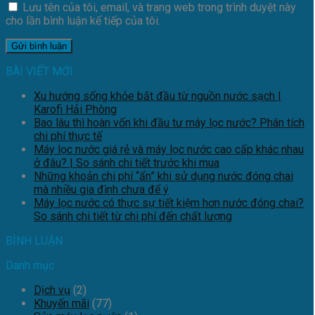
Lưu tên của tôi, email, và trang web trong trình duyệt này
cho lần bình luận kế tiếp của tôi.
BÀI VIẾT MỚI
Xu hướng sống khỏe bắt đầu từ nguồn nước sạch |
Karofi Hải Phòng
Bao lâu thì hoàn vốn khi đầu tư máy lọc nước? Phân tích
chi phí thực tế
Máy lọc nước giá rẻ và máy lọc nước cao cấp khác nhau
ở đâu? | So sánh chi tiết trước khi mua
Những khoản chi phí “ẩn” khi sử dụng nước đóng chai
mà nhiều gia đình chưa để ý
Máy lọc nước có thực sự tiết kiệm hơn nước đóng chai?
So sánh chi tiết từ chi phí đến chất lượng
BÌNH LUẬN
Danh mục
Dịch vụ
(2)
Khuyến mãi
(77)