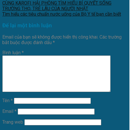
CÙNG KAROFI HẢI PHÒNG TÌM HIỂU BÍ QUYẾT SỐNG
TRƯỜNG THỌ, TRẺ LÂU CỦA NGƯỜI NHẬT
Tìm hiểu các tiêu chuẩn nước uống của Bộ Y tế bạn cần biết
Để lại một bình luận
Email của bạn sẽ không được hiển thị công khai.
Các trường
bắt buộc được đánh dấu
*
Bình luận
*
Tên
*
Email
*
Trang web