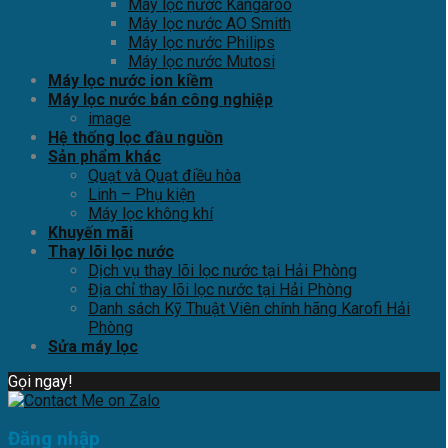
Máy lọc nước Kangaroo
Máy lọc nước AO Smith
Máy lọc nước Philips
Máy lọc nước Mutosi
Máy lọc nước ion kiềm
Máy lọc nước bán công nghiệp
image
Hệ thống lọc đầu nguồn
Sản phẩm khác
Quạt và Quạt điều hòa
Linh – Phụ kiện
Máy lọc không khí
Khuyến mãi
Thay lõi lọc nước
Dịch vụ thay lõi lọc nước tại Hải Phòng
Địa chỉ thay lõi lọc nước tại Hải Phòng
Danh sách Kỹ Thuật Viên chính hãng Karofi Hải
Phòng
Sửa máy lọc
Gọi ngay!
Đăng nhập