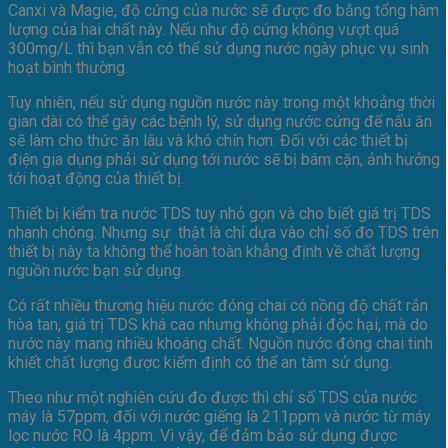
Canxi và Magie, độ cứng của nước sẽ được đo bằng tổng hàm
lượng của hai chất này. Nếu như độ cứng không vượt quá
300mg/L thì bạn vẫn có thể sử dụng nước ngày phục vụ sinh
hoạt bình thường.
Tuy nhiên, nếu sử dụng nguồn nước này trong một khoảng thời
gian dài có thể gây các bệnh lý, sử dụng nước cứng để nấu ăn
sẽ làm cho thức ăn lâu và khó chín hơn. Đối với các thiết bị
điện gia dụng phải sử dụng tới nước sẽ bị bám cặn, ảnh hưởng
tới hoạt động của thiết bị.
Thiết bị kiểm tra nước TDS tuy nhỏ gọn và cho biết giá trị TDS
nhanh chóng. Nhưng sự thật là chỉ dựa vào chỉ số đo TDS trên
thiết bị này ta không thể hoàn toàn khẳng định về chất lượng
nguồn nước bạn sử dụng.
Có rất nhiều thương hiệu nước đóng chai có nồng độ chất rắn
hòa tan, giá trị TDS khá cao nhưng không phải độc hại, mà do
nước này mang nhiều khoáng chất. Nguồn nước đóng chai tinh
khiết chất lượng được kiểm định có thể an tâm sử dụng.
Theo như một nghiên cứu đo được thì chỉ số TDS của nước
máy là 57ppm, đối với nước giếng là 211ppm và nước từ máy
lọc nước RO là 4ppm. Vì vậy, để đảm bảo sử dụng được