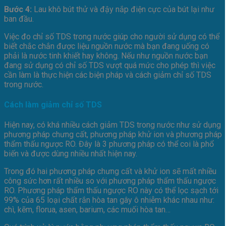
Bước 4:
Lau khô bút thử và đậy nắp điện cực của bút lại như
ban đầu.
Việc đo chỉ số TDS trong nước giúp cho người sử dụng có thể
biết chắc chắn được liệu nguồn nước mà bạn đang uống có
phải là nước tinh khiết hay không. Nếu như nguồn nước bạn
đang sử dụng có chỉ số TDS vượt quá mức cho phép thì việc
cần làm là thực hiện các biện pháp và cách giảm chỉ số TDS
trong nước.
Cách làm giảm chỉ số TDS
Hiện nay, có khá nhiều cách giảm TDS trong nước như sử dụng
phương pháp chưng cất, phương pháp khử ion và phương pháp
thẩm thấu ngược RO. Đây là 3 phương pháp có thể coi là phổ
biến và được dùng nhiều nhất hiện nay.
Trong đó hai phương pháp chưng cất và khử ion sẽ mất nhiều
công sức hơn rất nhiều so với phương pháp thẩm thấu ngược
RO. Phương pháp thẩm thấu ngược RO này có thể lọc sạch tới
99% của 65 loại chất rắn hòa tan gây ô nhiễm khác nhau như:
chì, kẽm, florua, asen, barium, các muối hòa tan…