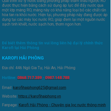
Quá trình xử lý nước bằng phương pháp thẩm thấu ngược RO
được thực hiện bằng cách sử dụng áp lực để đẩy nước qua
một lớp màng RO, màng này có khả năng loại bỏ các chất rắn
hòa tan ra khỏi nước. Hiện tại, phương pháp này đang được áp
dụng tại các máy lọc nước RO, giúp đem lại một nguồn nước
sạch tinh khiết, nước sạch hơn, thơm ngon hơn.
Để biết thêm thông tin vui lòng liên hệ đại lý chính thức
Karofi tại Hải Phòng
KAROFI HẢI PHÒNG
Địa chỉ: 446 Ngô Gia Tự, Hải An, Hải Phòng
Hotline:
0868.717.389
-
0987.148.788
Email:
karofihaiphong625@gmail.com
Website:
https://karofihaiphong.vn
Fanpage:
Karofi Hải Phòng - Chuyên gia lọc nước thông minh