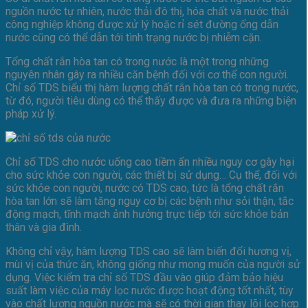
nguồn nước tự nhiên, nước thải đô thị, hóa chất và nước thải
công nghiệp không được xử lý hoặc rỉ sét đường ống dẫn
nước cũng có thể dẫn tới tình trạng nước bị nhiễm cặn.
Tổng chất rắn hòa tan có trong nước là một trong những
nguyên nhân gây ra nhiều căn bệnh đối với cơ thể con người.
Chỉ số TDS biểu thị hàm lượng chất rắn hòa tan có trong nước,
từ đó, người tiêu dùng có thể thấy được và đưa ra những biện
pháp xử lý.
Chỉ số TDS cho nước uống cao tiềm ẩn nhiều nguy cơ gây hại
cho sức khỏe con người, các thiết bị sử dụng… Cụ thể, đối với
sức khỏe con người, nước có TDS cao, tức là tổng chất rắn
hòa tan lớn sẽ làm tăng nguy cơ bị các bệnh như sỏi thận, tắc
động mạch, tĩnh mạch ảnh hưởng trực tiếp tới sức khỏe bản
thân và gia đình.
Không chỉ vậy, hàm lượng TDS cao sẽ làm biến đổi hương vị,
mùi vị của thức ăn, không giống như mong muốn của người sử
dụng. Việc kiểm tra chỉ số TDS đầu vào giúp đảm bảo hiệu
suất làm việc của máy lọc nước được hoạt động tốt nhất, tùy
vào chất lượng nguồn nước mà sẽ có thời gian thay lõi lọc hợp