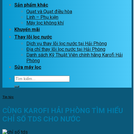
Sản phẩm khác
Quạt và Quạt điều hòa
Linh – Phụ kiện
Máy lọc không khí
Khuyến mãi
Thay lõi lọc nước
Dịch vụ thay lõi lọc nước tại Hải Phòng
Địa chỉ thay lõi lọc nước tại Hải Phòng
Danh sách Kỹ Thuật Viên chính hãng Karofi Hải
Phòng
Sửa máy lọc
Tìm
kiếm:
Tin tức
CÙNG KAROFI HẢI PHÒNG TÌM HIỂU
CHỈ SỐ TDS CHO NƯỚC