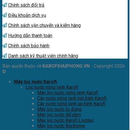
Chính sách đổi trả
Điều khoản dịch vụ
Chính sách vận chuyển và kiểm hàng
Hướng dẫn thanh toán
Chính sách bảo hành
Danh sách kỹ thuật viên chính hãng
Bản quyền thuộc về
KAROFIHAIPHONG.VN
- Copyright 2026
©
Máy lọc nước Karofi
Lọc nước nóng lạnh Karofi
Máy lọc nước nóng lạnh Karofi
Cây nước nóng lạnh hút bình Karofi
Cây nước nóng lạnh úp bình Karofi
Máy lọc nước tủ đứng
Máy lọc nước để gầm
Máy lọc nước Karofi Livotec
Máy lọc nước Korihome