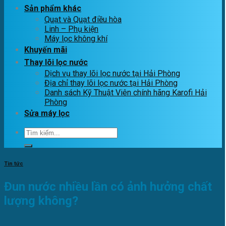
Sản phẩm khác
Quạt và Quạt điều hòa
Linh – Phụ kiện
Máy lọc không khí
Khuyến mãi
Thay lõi lọc nước
Dịch vụ thay lõi lọc nước tại Hải Phòng
Địa chỉ thay lõi lọc nước tại Hải Phòng
Danh sách Kỹ Thuật Viên chính hãng Karofi Hải
Phòng
Sửa máy lọc
Tìm
kiếm:
Tin tức
Đun nước nhiều lần có ảnh hưởng chất
lượng không?