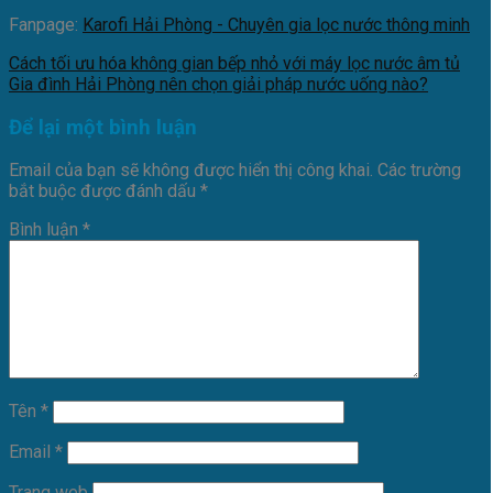
Fanpage:
Karofi Hải Phòng - Chuyên gia lọc nước thông minh
Cách tối ưu hóa không gian bếp nhỏ với máy lọc nước âm tủ
Gia đình Hải Phòng nên chọn giải pháp nước uống nào?
Để lại một bình luận
Email của bạn sẽ không được hiển thị công khai.
Các trường
bắt buộc được đánh dấu
*
Bình luận
*
Tên
*
Email
*
Trang web