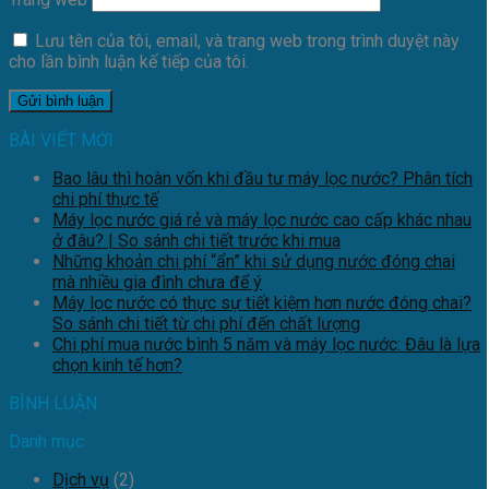
Lưu tên của tôi, email, và trang web trong trình duyệt này
cho lần bình luận kế tiếp của tôi.
BÀI VIẾT MỚI
Bao lâu thì hoàn vốn khi đầu tư máy lọc nước? Phân tích
chi phí thực tế
Máy lọc nước giá rẻ và máy lọc nước cao cấp khác nhau
ở đâu? | So sánh chi tiết trước khi mua
Những khoản chi phí “ẩn” khi sử dụng nước đóng chai
mà nhiều gia đình chưa để ý
Máy lọc nước có thực sự tiết kiệm hơn nước đóng chai?
So sánh chi tiết từ chi phí đến chất lượng
Chi phí mua nước bình 5 năm và máy lọc nước: Đâu là lựa
chọn kinh tế hơn?
BÌNH LUẬN
Danh mục
Dịch vụ
(2)