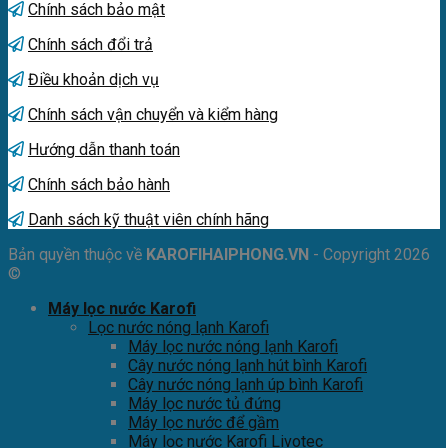
Chính sách bảo mật
Chính sách đổi trả
Điều khoản dịch vụ
Chính sách vận chuyển và kiểm hàng
Hướng dẫn thanh toán
Chính sách bảo hành
Danh sách kỹ thuật viên chính hãng
Bản quyền thuộc về
KAROFIHAIPHONG.VN
- Copyright 2026
©
Máy lọc nước Karofi
Lọc nước nóng lạnh Karofi
Máy lọc nước nóng lạnh Karofi
Cây nước nóng lạnh hút bình Karofi
Cây nước nóng lạnh úp bình Karofi
Máy lọc nước tủ đứng
Máy lọc nước để gầm
Máy lọc nước Karofi Livotec