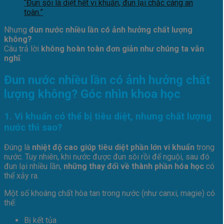
“Đun sôi là diệt hết vi khuẩn, đun lại chắc càng an
toàn.”
Nhưng
đun nước nhiều lần có ảnh hưởng chất lượng
không?
Câu trả lời
không hoàn toàn đơn giản như chúng ta vẫn
nghĩ
.
Đun nước nhiều lần có ảnh hưởng chất
lượng không? Góc nhìn khoa học
1. Vi khuẩn có thể bị tiêu diệt, nhưng chất lượng
nước thì sao?
Đúng là
nhiệt độ cao giúp tiêu diệt phần lớn vi khuẩn
trong
nước. Tuy nhiên, khi nước được đun sôi rồi để nguội, sau đó
đun lại nhiều lần,
những thay đổi về thành phần hóa học
có
thể xảy ra.
Một số khoáng chất hòa tan trong nước (như canxi, magie) có
thể:
Bị kết tủa