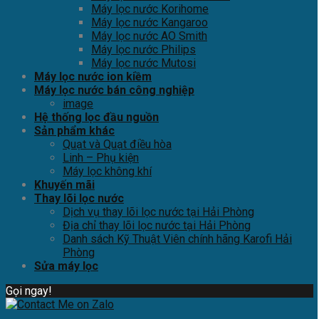
Máy lọc nước Korihome
Máy lọc nước Kangaroo
Máy lọc nước AO Smith
Máy lọc nước Philips
Máy lọc nước Mutosi
Máy lọc nước ion kiềm
Máy lọc nước bán công nghiệp
image
Hệ thống lọc đầu nguồn
Sản phẩm khác
Quạt và Quạt điều hòa
Linh – Phụ kiện
Máy lọc không khí
Khuyến mãi
Thay lõi lọc nước
Dịch vụ thay lõi lọc nước tại Hải Phòng
Địa chỉ thay lõi lọc nước tại Hải Phòng
Danh sách Kỹ Thuật Viên chính hãng Karofi Hải
Phòng
Sửa máy lọc
Gọi ngay!