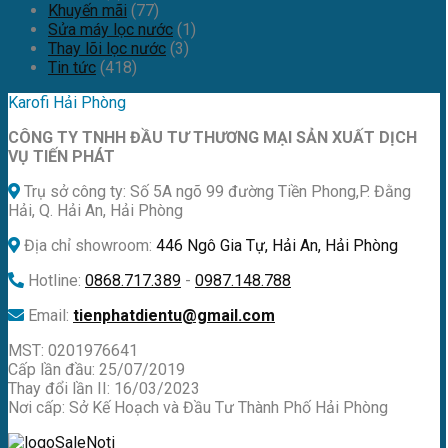
Khuyến mãi
(77)
Sửa máy lọc nước
(1)
Thay lõi lọc nước
(3)
Tin tức
(418)
Karofi Hải Phòng
CÔNG TY TNHH ĐẦU TƯ THƯƠNG MẠI SẢN XUẤT DỊCH
VỤ TIẾN PHÁT
Trụ sở công ty: Số 5A ngõ 99 đường Tiền Phong,P. Đằng
Hải, Q. Hải An, Hải Phòng
Địa chỉ showroom:
446 Ngô Gia Tự, Hải An, Hải Phòng
Hotline:
0868.717.389
-
0987.148.788
Email:
tienphatdientu@gmail.com
MST: 0201976641
Cấp lần đầu: 25/07/2019
Thay đổi lần II: 16/03/2023
Nơi cấp: Sở Kế Hoạch và Đầu Tư Thành Phố Hải Phòng