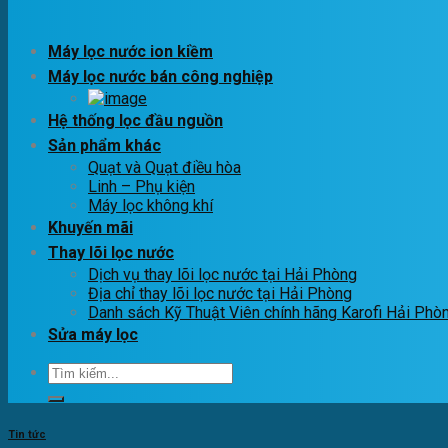
Máy lọc nước ion kiềm
Máy lọc nước bán công nghiệp
Hệ thống lọc đầu nguồn
Sản phẩm khác
Quạt và Quạt điều hòa
Linh – Phụ kiện
Máy lọc không khí
Khuyến mãi
Thay lõi lọc nước
Dịch vụ thay lõi lọc nước tại Hải Phòng
Địa chỉ thay lõi lọc nước tại Hải Phòng
Danh sách Kỹ Thuật Viên chính hãng Karofi Hải Phò
Sửa máy lọc
Tìm
kiếm:
Tin tức