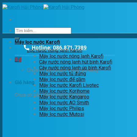
Skip
to
content
Tìm
kiếm:
Máy lọc nước Karofi
Hotline: 086.871.7389
Lọc nước nóng lạnh Karofi
Máy lọc nước nóng lạnh Karofi
Cho thuê máy photocopy tại hải Phòng
Khắc dấu Hải phòng
Máy lọc nước Hải Phòng
Yến Sào Hải Phòng
Cầm Đồ Hải Phòng
Điện năng lượng mặt trời Hải Phòng
Điện mặt trời Hải Phòng
0
₫
Cây nước nóng lạnh hút bình Karofi
Cây nước nóng lạnh úp bình Karofi
Chưa có sản phẩm trong giỏ hàng.
Máy lọc nước tủ đứng
Máy lọc nước để gầm
Giỏ hàng
Máy lọc nước Karofi Livotec
Máy lọc nước Korihome
Chưa có sản phẩm trong giỏ hàng.
Máy lọc nước Kangaroo
Máy lọc nước AO Smith
Máy lọc nước Philips
Máy lọc nước Mutosi