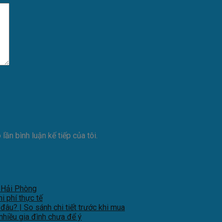
lần bình luận kế tiếp của tôi.
 Hải Phòng
i phí thực tế
âu? | So sánh chi tiết trước khi mua
nhiều gia đình chưa để ý