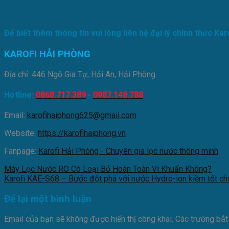
Để biết thêm thông tin vui lòng liên hệ đại lý chính thức Kar
KAROFI HẢI PHÒNG
Địa chỉ: 446 Ngô Gia Tự, Hải An, Hải Phòng
Hotline:
0868.717.389
-
0987.148.788
Email:
karofihaiphong625@gmail.com
Website:
https://karofihaiphong.vn
Fanpage:
Karofi Hải Phòng - Chuyên gia lọc nước thông minh
Máy Lọc Nước RO Có Loại Bỏ Hoàn Toàn Vi Khuẩn Không?
Karofi KAE-S68 – Bước đột phá với nước Hydro-ion kiềm tốt c
Để lại một bình luận
Email của bạn sẽ không được hiển thị công khai.
Các trường bắ