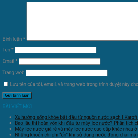
Bình luận
*
Tên
*
Email
*
Trang web
Lưu tên của tôi, email, và trang web trong trình duyệt này cho 
BÀI VIẾT MỚI
Xu hướng sống khỏe bắt đầu từ nguồn nước sạch | Karofi
Bao lâu thì hoàn vốn khi đầu tư máy lọc nước? Phân tích ch
Máy lọc nước giá rẻ và máy lọc nước cao cấp khác nhau ở đ
Những khoản chi phí “ẩn” khi sử dụng nước đóng chai mà 