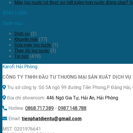
Máy lọc nước có thực sự tiết kiệm hơn nước đóng chai? So 
BÌNH LUẬN
Danh mục
Dịch vụ
(2)
Khuyến mãi
(77)
Sửa máy lọc nước
(1)
Thay lõi lọc nước
(3)
Tin tức
(419)
Karofi Hải Phòng
CÔNG TY TNHH ĐẦU TƯ THƯƠNG MẠI SẢN XUẤT DỊCH VỤ 
Trụ sở công ty: Số 5A ngõ 99 đường Tiền Phong,P. Đằng Hải, 
Địa chỉ showroom:
446 Ngô Gia Tự, Hải An, Hải Phòng
Hotline:
0868.717.389
-
0987.148.788
Email:
tienphatdientu@gmail.com
MST: 0201976641