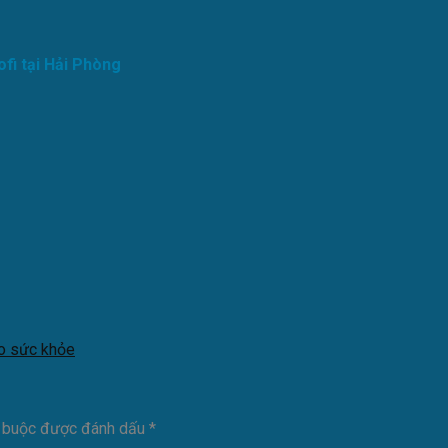
ofi tại Hải Phòng
ho sức khỏe
t buộc được đánh dấu
*