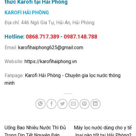
thức Karofi tại Hải Phòng
KAROFI HẢI PHÒNG
Địa chỉ: 446 Ngô Gia Tự, Hải An, Hải Phòng
Hotline:
0868.717.389
-
0987.148.788
Email:
karofihaiphong625@gmail.com
Website:
https://karofihaiphong.vn
Fanpage:
Karofi Hải Phòng - Chuyên gia lọc nước thông
minh
Uống Bao Nhiêu Nước Thì Đủ
Máy lọc nước dùng cho y tế
Trong Dịp Tết Nguyên Đán
loại nào tốt tại Hải Phòng?