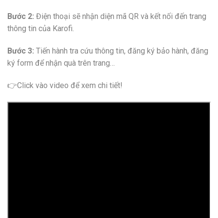
Bước 2:
Điện thoại sẽ nhận diện mã QR và kết nối đến trang
thông tin của Karofi.
Bước 3:
Tiến hành tra cứu thông tin, đăng ký bảo hành, đăng
ký form để nhận quà trên trang…
👉Click vào video để xem chi tiết!