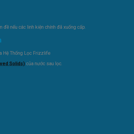
ấn đề nếu các linh kiện chính đã xuống cấp.
h
lved Solids)
của nước sau lọc.