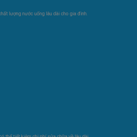
ất lượng nước uống lâu dài cho gia đình.
 thể tiết kiệm chi phí sửa chữa về lâu dài.