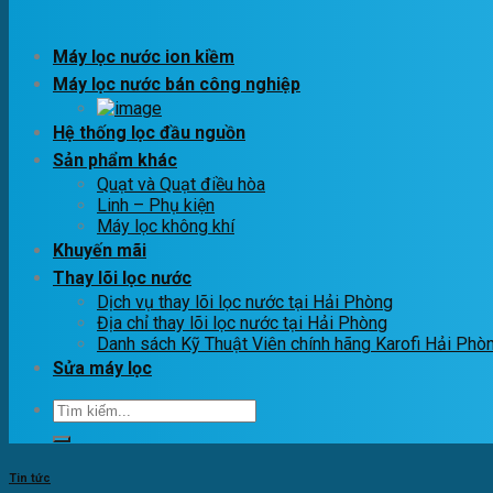
Máy lọc nước ion kiềm
Máy lọc nước bán công nghiệp
Hệ thống lọc đầu nguồn
Sản phẩm khác
Quạt và Quạt điều hòa
Linh – Phụ kiện
Máy lọc không khí
Khuyến mãi
Thay lõi lọc nước
Dịch vụ thay lõi lọc nước tại Hải Phòng
Địa chỉ thay lõi lọc nước tại Hải Phòng
Danh sách Kỹ Thuật Viên chính hãng Karofi Hải Phò
Sửa máy lọc
Tìm
kiếm:
Tin tức