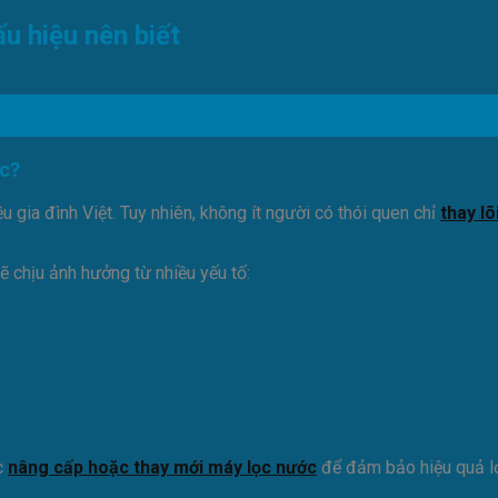
u hiệu nên biết
ớc?
u gia đình Việt. Tuy nhiên, không ít người có thói quen chỉ
thay lõ
ẽ chịu ảnh hưởng từ nhiều yếu tố:
ắc
nâng cấp hoặc thay mới máy lọc nước
để đảm bảo hiệu quả lọ