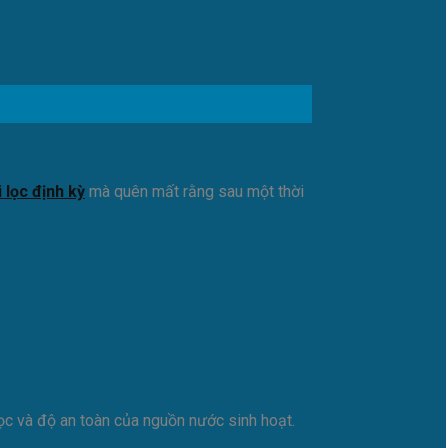
i lọc định kỳ
mà quên mất rằng sau một thời
c và độ an toàn của nguồn nước sinh hoạt.