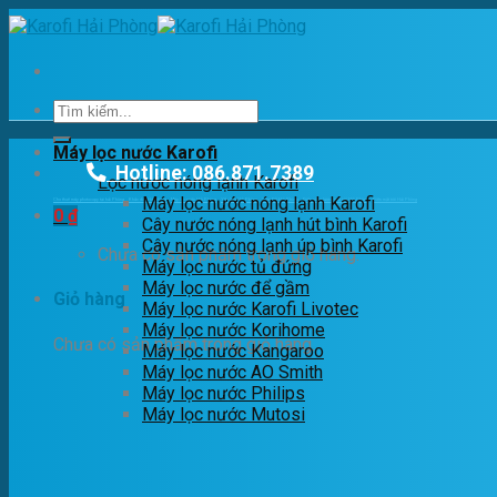
Skip
to
content
Tìm
kiếm:
Máy lọc nước Karofi
Hotline: 086.871.7389
Lọc nước nóng lạnh Karofi
Máy lọc nước nóng lạnh Karofi
Cho thuê máy photocopy tại hải Phòng
Khắc dấu Hải phòng
Máy lọc nước Hải Phòng
Yến Sào Hải Phòng
Cầm Đồ Hải Phòng
Điện năng lượng mặt trời Hải Phòng
Điện mặt trời Hải Phòng
0
₫
Cây nước nóng lạnh hút bình Karofi
Cây nước nóng lạnh úp bình Karofi
Chưa có sản phẩm trong giỏ hàng.
Máy lọc nước tủ đứng
Máy lọc nước để gầm
Giỏ hàng
Máy lọc nước Karofi Livotec
Máy lọc nước Korihome
Chưa có sản phẩm trong giỏ hàng.
Máy lọc nước Kangaroo
Máy lọc nước AO Smith
Máy lọc nước Philips
Máy lọc nước Mutosi