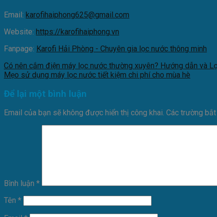
Email:
karofihaiphong625@gmail.com
Website:
https://karofihaiphong.vn
Fanpage:
Karofi Hải Phòng - Chuyên gia lọc nước thông minh
Có nên cắm điện máy lọc nước thường xuyên? Hướng dẫn và Lợ
Mẹo sử dụng máy lọc nước tiết kiệm chi phí cho mùa hè
Để lại một bình luận
Email của bạn sẽ không được hiển thị công khai.
Các trường bắ
Bình luận
*
Tên
*