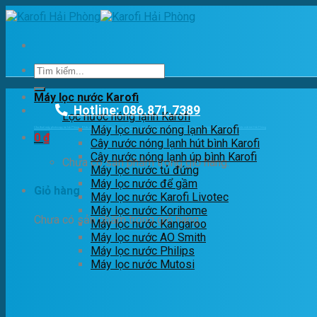
Skip
to
content
Tìm
kiếm:
Máy lọc nước Karofi
Hotline: 086.871.7389
Lọc nước nóng lạnh Karofi
Máy lọc nước nóng lạnh Karofi
Cho thuê máy photocopy tại hải Phòng
Khắc dấu Hải phòng
Máy lọc nước Hải Phòng
Yến Sào Hải Phòng
Cầm Đồ Hải Phòng
Điện năng lượng mặt trời Hải Phòng
Điện mặt trời Hải Phòng
0
₫
Cây nước nóng lạnh hút bình Karofi
Cây nước nóng lạnh úp bình Karofi
Chưa có sản phẩm trong giỏ hàng.
Máy lọc nước tủ đứng
Máy lọc nước để gầm
Giỏ hàng
Máy lọc nước Karofi Livotec
Máy lọc nước Korihome
Chưa có sản phẩm trong giỏ hàng.
Máy lọc nước Kangaroo
Máy lọc nước AO Smith
Máy lọc nước Philips
Máy lọc nước Mutosi