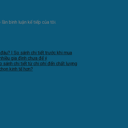
lần bình luận kế tiếp của tôi.
âu? | So sánh chi tiết trước khi mua
nhiều gia đình chưa để ý
sánh chi tiết từ chi phí đến chất lượng
chọn kinh tế hơn?