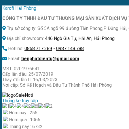
Karofi Hải Phòng
CÔNG TY TNHH ĐẦU TƯ THƯƠNG MẠI SẢN XUẤT DỊCH VỤ 
Trụ sở công ty: Số 5A ngõ 99 đường Tiền Phong,P. Đằng Hải, 
Địa chỉ showroom:
446 Ngô Gia Tự, Hải An, Hải Phòng
Hotline:
0868.717.389
-
0987.148.788
Email:
tienphatdientu@gmail.com
MST: 0201976641
Cấp lần đầu: 25/07/2019
Thay đổi lần II: 16/03/2023
Nơi cấp: Sở Kế Hoạch và Đầu Tư Thành Phố Hải Phòng
Thống kê truy cập
Hôm nay : 255
Hôm qua : 1066
Tháng này : 6732