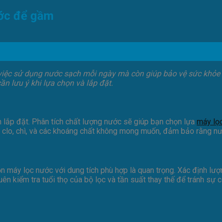
ước để gầm
việc sử dụng nước sạch mỗi ngày mà còn giúp bảo vệ sức khỏe 
n lưu ý khi lựa chọn và lắp đặt.
m lắp đặt. Phân tích chất lượng nước sẽ giúp bạn chọn lựa
máy lọ
ư clo, chì, và các khoáng chất không mong muốn, đảm bảo rằng n
ọn máy lọc nước với dung tích phù hợp là quan trọng. Xác định l
ên kiểm tra tuổi thọ của bộ lọc và tần suất thay thế để tránh s