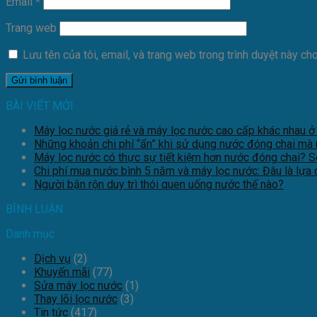
Email
*
Trang web
Lưu tên của tôi, email, và trang web trong trình duyệt này cho 
BÀI VIẾT MỚI
Máy lọc nước giá rẻ và máy lọc nước cao cấp khác nhau ở đ
Những khoản chi phí “ẩn” khi sử dụng nước đóng chai mà 
Máy lọc nước có thực sự tiết kiệm hơn nước đóng chai? So 
Chi phí mua nước bình 5 năm và máy lọc nước: Đâu là lựa 
Người bận rộn duy trì thói quen uống nước thế nào?
BÌNH LUẬN
Danh mục
Dịch vụ
(2)
Khuyến mãi
(77)
Sửa máy lọc nước
(1)
Thay lõi lọc nước
(3)
Tin tức
(417)