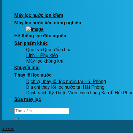
Máy lọc nước ion kiềm
Máy lọc nước bán công nghiệp
Hệ thống lọc đầu nguồn
Sản phẩm khác
Quạt và Quạt điều hòa
Linh – Phụ kiện
Máy lọc không khí
Khuyến mãi
Thay lõi lọc nước
Dịch vụ thay lõi lọc nước tại Hải Phòng
Địa chỉ thay lõi lọc nước tại Hải Phòng
Danh sách Kỹ Thuật Viên chính hãng Karofi Hải Phò
Sửa máy lọc
Tìm
kiếm:
Tin tức