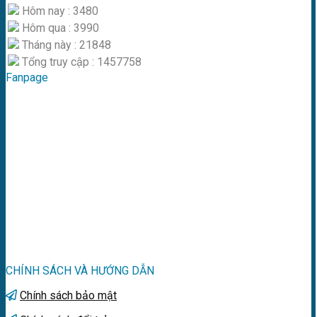
Hôm nay : 3480
Hôm qua : 3990
Tháng này : 21848
Tổng truy cập : 1457758
Fanpage
CHÍNH SÁCH VÀ HƯỚNG DẪN
Chính sách bảo mật