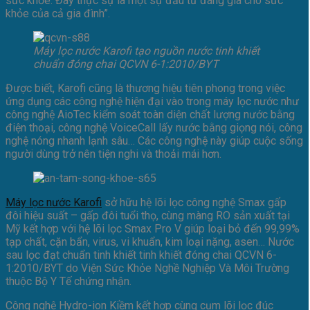
sức khỏe. Đây thực sự là một sự đầu tư đáng giá cho sức
khỏe của cả gia đình”.
Máy lọc nước Karofi tạo nguồn nước tinh khiết
chuẩn đóng chai QCVN 6-1:2010/BYT
Được biết, Karofi cũng là thương hiệu tiên phong trong việc
ứng dụng các công nghệ hiện đại vào trong máy lọc nước như
công nghệ AioTec kiểm soát toàn diện chất lượng nước bằng
điện thoại, công nghệ VoiceCall lấy nước bằng giọng nói, công
nghệ nóng nhanh lạnh sâu… Các công nghệ này giúp cuộc sống
người dùng trở nên tiện nghi và thoải mái hơn.
Máy lọc nước Karofi
sở hữu hệ lõi lọc công nghệ Smax gấp
đôi hiệu suất – gấp đôi tuổi thọ, cùng màng RO sản xuất tại
Mỹ kết hợp với hệ lõi lọc Smax Pro V giúp loại bỏ đến 99,99%
tạp chất, cặn bẩn, virus, vi khuẩn, kim loại nặng, asen… Nước
sau lọc đạt chuẩn tinh khiết tinh khiết đóng chai QCVN 6-
1:2010/BYT do Viện Sức Khỏe Nghề Nghiệp Và Môi Trường
thuộc Bộ Y Tế chứng nhận.
Công nghệ Hydro-ion Kiềm kết hợp cùng cụm lõi lọc đúc