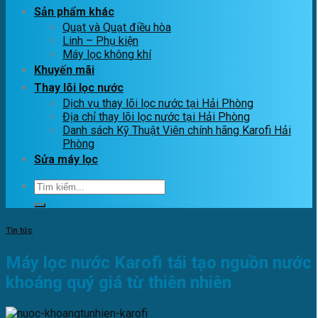
Sản phẩm khác
Quạt và Quạt điều hòa
Linh – Phụ kiện
Máy lọc không khí
Khuyến mãi
Thay lõi lọc nước
Dịch vụ thay lõi lọc nước tại Hải Phòng
Địa chỉ thay lõi lọc nước tại Hải Phòng
Danh sách Kỹ Thuật Viên chính hãng Karofi Hải
Phòng
Sửa máy lọc
Tìm
kiếm:
Tin tức
Máy lọc nước Karofi tái tạo nguồn nước
khoáng quý giá từ thiên nhiên