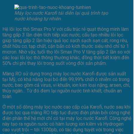
Máy lọc nước Karofi tái diễn lại quá trình tạo
nước khoáng tự nhiên
Hệ lõi lọc thô Smax Pro V với cấu trúc rẻ quạt thông minh làm
tăng gấp 3 lần diện tích tiếp xúc nước, cấu tạo nhiều lõi lọc
giúp tăng gấp 2 lần hiệu quả lọc sạch sạch sạn cát, rong rêu,
chất hữu cơ, tạp chất, cặn bẩn có kích thước siêu nhỏ chỉ từ 1
micron. Nhờ vậy, tuổi thọ lõi Smax Pro V tăng gấp 2 lần so với
các loại lõi lọc thô thông thường khác, đồng thời tiết kiệm đến
50% chi phí thay lõi trong suốt vòng đời sản phẩm.
Màng RO sử dụng trong máy lọc nước Karofi được sản xuất
tại Mỹ, có khả năng loại bỏ đến 99,99% chất ô nhiễm có trong
nước, bao gồm cả virus, vi khuẩn, ion kim loại nặng, arsen, chì,
thủy ngân… Từ đó đem lại nguồn nước tinh khiết, chuẩn an
toàn.
Ở một số dòng máy lọc nước cao cấp của Karofi, nước sau khi
được lọc qua màng RO tiếp tục được điện phân bởi công nghệ
điện phân thế hệ mới chỉ có tại máy lọc nước Karofi. Công nghệ
này tạo ra nguồn nước có hàm lượng ion kiềm và Hydrogen
cao vượt trội – tới 1300pb, có tác dụng tuyệt vời trong việc