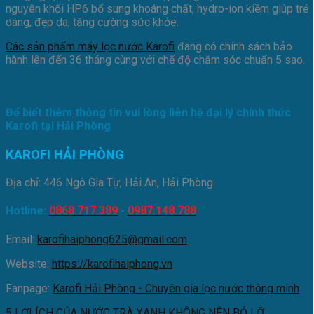
nguyên khối HP6 bổ sung khoáng chất, hydro-ion kiềm giúp trẻ
dáng, đẹp da, tăng cường sức khỏe.
Các sản phẩm máy lọc nước Karofi
đang có chính sách bảo
hành lên đến 36 tháng cùng với chế độ chăm sóc chuẩn 5 sao.
Để biết thêm thông tin vui lòng liên hệ đại lý chính thức
Karofi tại Hải Phòng
KAROFI HẢI PHÒNG
Địa chỉ: 446 Ngô Gia Tự, Hải An, Hải Phòng
Hotline:
0868.717.389
-
0987.148.788
Email:
karofihaiphong625@gmail.com
Website:
https://karofihaiphong.vn
Fanpage:
Karofi Hải Phòng - Chuyên gia lọc nước thông minh
5 LỢI ÍCH CỦA NƯỚC TRÀ XANH KHÔNG NÊN BỎ LỠ