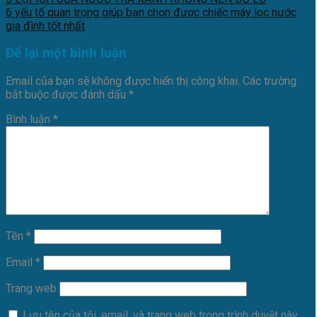
6 yếu tố quan trọng giúp bạn chọn được chiếc máy lọc nước
gia đình tốt nhất
Để lại một bình luận
Email của bạn sẽ không được hiển thị công khai.
Các trường
bắt buộc được đánh dấu
*
Bình luận
*
Tên
*
Email
*
Trang web
Lưu tên của tôi, email, và trang web trong trình duyệt này