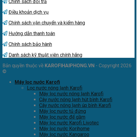
Chính sách đổi trả
Điều khoản dịch vụ
Chính sách vận chuyển và kiểm hàng
Hướng dẫn thanh toán
Chính sách bảo hành
Danh sách kỹ thuật viên chính hãng
Bản quyền thuộc về
KAROFIHAIPHONG.VN
- Copyright 2026
©
Máy lọc nước Karofi
Lọc nước nóng lạnh Karofi
Máy lọc nước nóng lạnh Karofi
Cây nước nóng lạnh hút bình Karofi
Cây nước nóng lạnh úp bình Karofi
Máy lọc nước tủ đứng
Máy lọc nước để gầm
Máy lọc nước Karofi Livotec
Máy lọc nước Korihome
Máy lọc nước Kangaroo