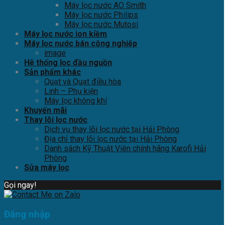
Máy lọc nước AO Smith
Máy lọc nước Philips
Máy lọc nước Mutosi
Máy lọc nước ion kiềm
Máy lọc nước bán công nghiệp
image
Hệ thống lọc đầu nguồn
Sản phẩm khác
Quạt và Quạt điều hòa
Linh – Phụ kiện
Máy lọc không khí
Khuyến mãi
Thay lõi lọc nước
Dịch vụ thay lõi lọc nước tại Hải Phòng
Địa chỉ thay lõi lọc nước tại Hải Phòng
Danh sách Kỹ Thuật Viên chính hãng Karofi Hải
Phòng
Sửa máy lọc
Gọi ngay!
Đăng nhập