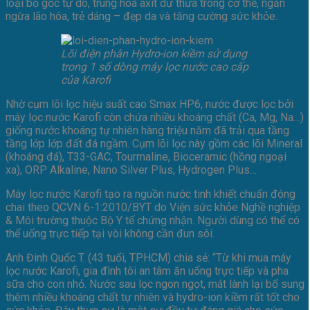
loại bỏ gốc tự do, trung hòa axit dư thừa trong cơ thể, ngăn
ngừa lão hóa, trẻ dáng – đẹp da và tăng cường sức khỏe.
Lõi điện phân Hydro-ion kiềm sử dụng
trong 1 số dòng máy lọc nước cao cấp
của Karofi
Nhờ cụm lõi lọc hiệu suất cao Smax HP6, nước được lọc bởi
máy lọc nước Karofi còn chứa nhiều khoáng chất (Ca, Mg, Na…)
giống nước khoáng tự nhiên hàng triệu năm đã trải qua tầng
tầng lớp lớp đất đá ngầm. Cụm lõi lọc này gồm các lõi Mineral
(khoáng đá), T33-GAC, Tourmaline, Bioceramic (hồng ngoại
xa), ORP Alkaline, Nano Silver Plus, Hydrogen Plus…
Máy lọc nước Karofi tạo ra nguồn nước tinh khiết chuẩn đóng
chai theo QCVN 6-1:2010/BYT do Viện sức khỏe Nghề nghiệp
& Môi trường thuộc Bộ Y tế chứng nhận. Người dùng có thể có
thể uống trực tiếp tại vòi không cần đun sôi.
Anh Đinh Quốc T. (43 tuổi, TP.HCM) chia sẻ: “Từ khi mua máy
lọc nước Karofi, gia đình tôi an tâm ăn uống trực tiếp và pha
sữa cho con nhỏ. Nước sau lọc ngon ngọt, mát lành lại bổ sung
thêm nhiều khoáng chất tự nhiên và hydro-ion kiềm rất tốt cho