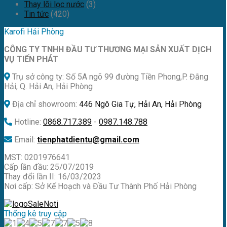
Thay lõi lọc nước
(3)
Tin tức
(420)
Karofi Hải Phòng
CÔNG TY TNHH ĐẦU TƯ THƯƠNG MẠI SẢN XUẤT DỊCH
VỤ TIẾN PHÁT
Trụ sở công ty: Số 5A ngõ 99 đường Tiền Phong,P. Đằng
Hải, Q. Hải An, Hải Phòng
Địa chỉ showroom:
446 Ngô Gia Tự, Hải An, Hải Phòng
Hotline:
0868.717.389
-
0987.148.788
Email:
tienphatdientu@gmail.com
MST: 0201976641
Cấp lần đầu: 25/07/2019
Thay đổi lần II: 16/03/2023
Nơi cấp: Sở Kế Hoạch và Đầu Tư Thành Phố Hải Phòng
Thống kê truy cập