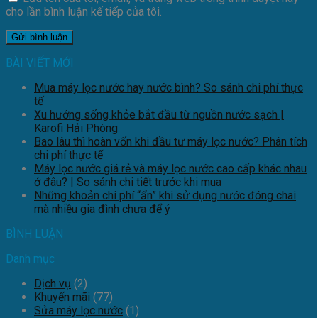
cho lần bình luận kế tiếp của tôi.
BÀI VIẾT MỚI
Mua máy lọc nước hay nước bình? So sánh chi phí thực
tế
Xu hướng sống khỏe bắt đầu từ nguồn nước sạch |
Karofi Hải Phòng
Bao lâu thì hoàn vốn khi đầu tư máy lọc nước? Phân tích
chi phí thực tế
Máy lọc nước giá rẻ và máy lọc nước cao cấp khác nhau
ở đâu? | So sánh chi tiết trước khi mua
Những khoản chi phí “ẩn” khi sử dụng nước đóng chai
mà nhiều gia đình chưa để ý
BÌNH LUẬN
Danh mục
Dịch vụ
(2)
Khuyến mãi
(77)
Sửa máy lọc nước
(1)