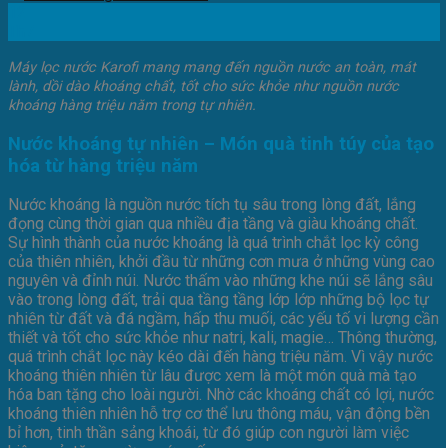
12
Th7
Máy lọc nước Karofi mang mang đến nguồn nước an toàn, mát
lành, dồi dào khoáng chất, tốt cho sức khỏe như nguồn nước
khoáng hàng triệu năm trong tự nhiên.
Nước khoáng tự nhiên – Món quà tinh túy của tạo
hóa từ hàng triệu năm
Nước khoáng là nguồn nước tích tụ sâu trong lòng đất, lắng
đọng cùng thời gian qua nhiều địa tầng và giàu khoáng chất.
Sự hình thành của nước khoáng là quá trình chắt lọc kỳ công
của thiên nhiên, khởi đầu từ những cơn mưa ở những vùng cao
nguyên và đỉnh núi. Nước thấm vào những khe núi sẽ lắng sâu
vào trong lòng đất, trải qua tầng tầng lớp lớp những bộ lọc tự
nhiên từ đất và đá ngầm, hấp thu muối, các yếu tố vi lượng cần
thiết và tốt cho sức khỏe như natri, kali, magie… Thông thường,
quá trình chắt lọc này kéo dài đến hàng triệu năm. Vì vậy nước
khoáng thiên nhiên từ lâu được xem là một món quà mà tạo
hóa ban tặng cho loài người. Nhờ các khoáng chất có lợi, nước
khoáng thiên nhiên hỗ trợ cơ thể lưu thông máu, vận động bền
bỉ hơn, tinh thần sảng khoái, từ đó giúp con người làm việc