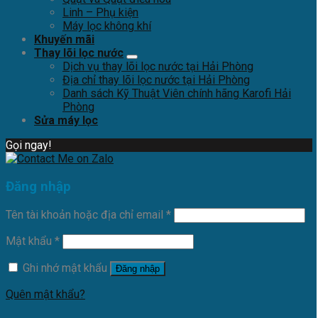
Linh – Phụ kiện
Máy lọc không khí
Khuyến mãi
Thay lõi lọc nước
Dịch vụ thay lõi lọc nước tại Hải Phòng
Địa chỉ thay lõi lọc nước tại Hải Phòng
Danh sách Kỹ Thuật Viên chính hãng Karofi Hải
Phòng
Sửa máy lọc
Gọi ngay!
Đăng nhập
Tên tài khoản hoặc địa chỉ email
*
Mật khẩu
*
Ghi nhớ mật khẩu
Đăng nhập
Quên mật khẩu?