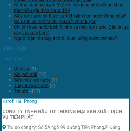
Những khoản chi phí “ẩn” khi sử dụng nước đóng chai
mà nhiều gia đình chưa để ý
Máy lọc nước có thực sự tiết kiệm hơn nước đóng chai?
So sánh chi tiết từ chi phí đến chất lượng
Chi phí mua nước bình 5 năm và máy lọc nước: Đâu là lựa
chọn kinh tế hơn?
Người bận rộn duy trì thói quen uống nước thế nào?
BÌNH LUẬN
Danh mục
Dịch vụ
(2)
Khuyến mãi
(77)
Sửa máy lọc nước
(1)
Thay lõi lọc nước
(3)
Tin tức
(417)
Karofi Hải Phòng
CÔNG TY TNHH ĐẦU TƯ THƯƠNG MẠI SẢN XUẤT DỊCH
VỤ TIẾN PHÁT
Trụ sở công ty: Số 5A ngõ 99 đường Tiền Phong,P. Đằng