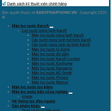
Danh sách kỹ thuật viên chính hãng
Bản quyền thuộc về
KAROFIHAIPHONG.VN
- Copyright 2026
©
Máy lọc nước Karofi
Lọc nước nóng lạnh Karofi
Máy lọc nước nóng lạnh Karofi
Cây nước nóng lạnh hút bình Karofi
Cây nước nóng lạnh úp bình Karofi
Máy lọc nước tủ đứng
Máy lọc nước để gầm
Máy lọc nước Karofi Livotec
Máy lọc nước Korihome
Máy lọc nước Kangaroo
Máy lọc nước AO Smith
Máy lọc nước Philips
Máy lọc nước Mutosi
Máy lọc nước ion kiềm
Máy lọc nước bán công nghiệp
image
Hệ thống lọc đầu nguồn
Sản phẩm khác
Quạt và Quạt điều hòa