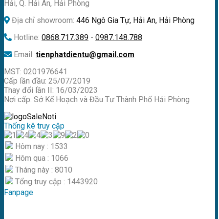
Hải, Q. Hải An, Hải Phòng
Địa chỉ showroom:
446 Ngô Gia Tự, Hải An, Hải Phòng
Hotline:
0868.717.389
-
0987.148.788
Email:
tienphatdientu@gmail.com
MST: 0201976641
Cấp lần đầu: 25/07/2019
Thay đổi lần II: 16/03/2023
Nơi cấp: Sở Kế Hoạch và Đầu Tư Thành Phố Hải Phòng
Thống kê truy cập
Hôm nay : 1533
Hôm qua : 1066
Tháng này : 8010
Tổng truy cập : 1443920
Fanpage