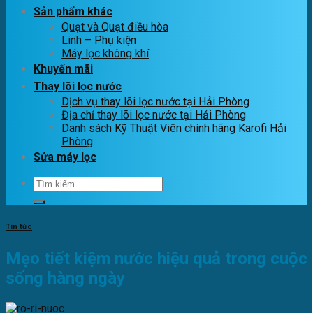
Sản phẩm khác
Quạt và Quạt điều hòa
Linh – Phụ kiện
Máy lọc không khí
Khuyến mãi
Thay lõi lọc nước
Dịch vụ thay lõi lọc nước tại Hải Phòng
Địa chỉ thay lõi lọc nước tại Hải Phòng
Danh sách Kỹ Thuật Viên chính hãng Karofi Hải
Phòng
Sửa máy lọc
Tìm
kiếm:
Tin tức
Mẹo tiết kiệm nước hiệu quả trong cuộc
sống hàng ngày