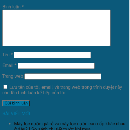
Bình luận
*
Tên
*
Email
*
Trang web
Lưu tên của tôi, email, và trang web trong trình duyệt này
cho lần bình luận kế tiếp của tôi.
BÀI VIẾT MỚI
Máy lọc nước giá rẻ và máy lọc nước cao cấp khác nhau
ở đâu? | So sánh chi tiết trước khi mua