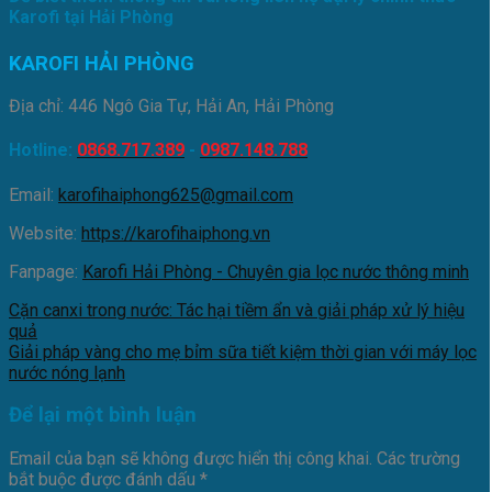
Karofi tại Hải Phòng
KAROFI HẢI PHÒNG
Địa chỉ: 446 Ngô Gia Tự, Hải An, Hải Phòng
Hotline:
0868.717.389
-
0987.148.788
Email:
karofihaiphong625@gmail.com
Website:
https://karofihaiphong.vn
Fanpage:
Karofi Hải Phòng - Chuyên gia lọc nước thông minh
Cặn canxi trong nước: Tác hại tiềm ẩn và giải pháp xử lý hiệu
quả
Giải pháp vàng cho mẹ bỉm sữa tiết kiệm thời gian với máy lọc
nước nóng lạnh
Để lại một bình luận
Email của bạn sẽ không được hiển thị công khai.
Các trường
bắt buộc được đánh dấu
*