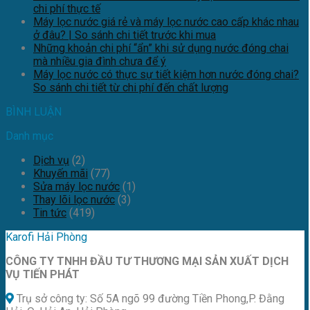
chi phí thực tế
Máy lọc nước giá rẻ và máy lọc nước cao cấp khác nhau
ở đâu? | So sánh chi tiết trước khi mua
Những khoản chi phí “ẩn” khi sử dụng nước đóng chai
mà nhiều gia đình chưa để ý
Máy lọc nước có thực sự tiết kiệm hơn nước đóng chai?
So sánh chi tiết từ chi phí đến chất lượng
BÌNH LUẬN
Danh mục
Dịch vụ
(2)
Khuyến mãi
(77)
Sửa máy lọc nước
(1)
Thay lõi lọc nước
(3)
Tin tức
(419)
Karofi Hải Phòng
CÔNG TY TNHH ĐẦU TƯ THƯƠNG MẠI SẢN XUẤT DỊCH
VỤ TIẾN PHÁT
Trụ sở công ty: Số 5A ngõ 99 đường Tiền Phong,P. Đằng