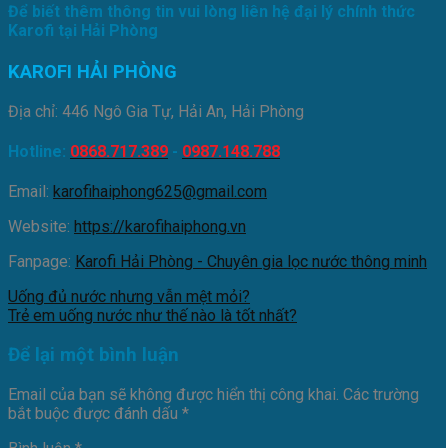
Để biết thêm thông tin vui lòng liên hệ đại lý chính thức
Karofi tại Hải Phòng
KAROFI HẢI PHÒNG
Địa chỉ: 446 Ngô Gia Tự, Hải An, Hải Phòng
Hotline:
0868.717.389
-
0987.148.788
Email:
karofihaiphong625@gmail.com
Website:
https://karofihaiphong.vn
Fanpage:
Karofi Hải Phòng - Chuyên gia lọc nước thông minh
Uống đủ nước nhưng vẫn mệt mỏi?
Trẻ em uống nước như thế nào là tốt nhất?
Để lại một bình luận
Email của bạn sẽ không được hiển thị công khai.
Các trường
bắt buộc được đánh dấu
*