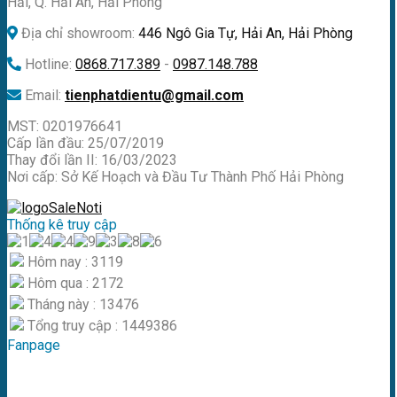
Hải, Q. Hải An, Hải Phòng
Địa chỉ showroom:
446 Ngô Gia Tự, Hải An, Hải Phòng
Hotline:
0868.717.389
-
0987.148.788
Email:
tienphatdientu@gmail.com
MST: 0201976641
Cấp lần đầu: 25/07/2019
Thay đổi lần II: 16/03/2023
Nơi cấp: Sở Kế Hoạch và Đầu Tư Thành Phố Hải Phòng
Thống kê truy cập
Hôm nay : 3119
Hôm qua : 2172
Tháng này : 13476
Tổng truy cập : 1449386
Fanpage