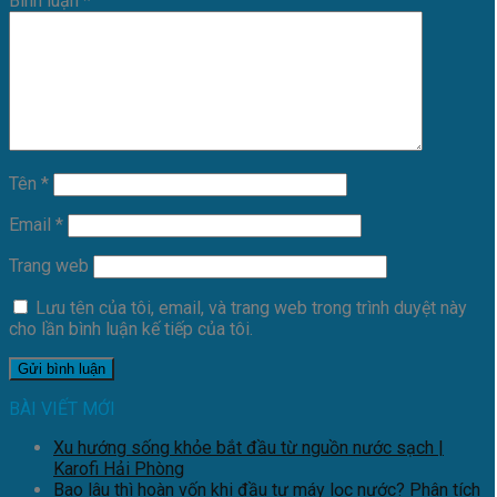
Bình luận
*
Tên
*
Email
*
Trang web
Lưu tên của tôi, email, và trang web trong trình duyệt này
cho lần bình luận kế tiếp của tôi.
BÀI VIẾT MỚI
Xu hướng sống khỏe bắt đầu từ nguồn nước sạch |
Karofi Hải Phòng
Bao lâu thì hoàn vốn khi đầu tư máy lọc nước? Phân tích