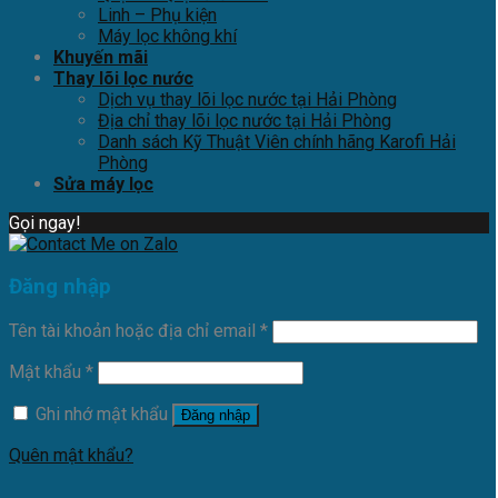
Linh – Phụ kiện
Máy lọc không khí
Khuyến mãi
Thay lõi lọc nước
Dịch vụ thay lõi lọc nước tại Hải Phòng
Địa chỉ thay lõi lọc nước tại Hải Phòng
Danh sách Kỹ Thuật Viên chính hãng Karofi Hải
Phòng
Sửa máy lọc
Gọi ngay!
Đăng nhập
Tên tài khoản hoặc địa chỉ email
*
Mật khẩu
*
Ghi nhớ mật khẩu
Đăng nhập
Quên mật khẩu?