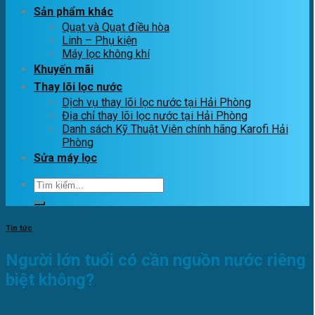
Sản phẩm khác
Quạt và Quạt điều hòa
Linh – Phụ kiện
Máy lọc không khí
Khuyến mãi
Thay lõi lọc nước
Dịch vụ thay lõi lọc nước tại Hải Phòng
Địa chỉ thay lõi lọc nước tại Hải Phòng
Danh sách Kỹ Thuật Viên chính hãng Karofi Hải
Phòng
Sửa máy lọc
Tìm
kiếm:
Tin tức
Người lớn tuổi có cần nguồn nước riêng
biệt không?