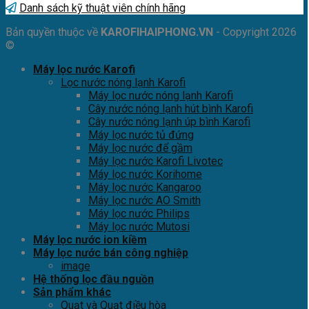
Danh sách kỹ thuật viên chính hãng
Bản quyền thuộc về
KAROFIHAIPHONG.VN
- Copyright 2026
©
Máy lọc nước Karofi
Lọc nước nóng lạnh Karofi
Máy lọc nước nóng lạnh Karofi
Cây nước nóng lạnh hút bình Karofi
Cây nước nóng lạnh úp bình Karofi
Máy lọc nước tủ đứng
Máy lọc nước để gầm
Máy lọc nước Karofi Livotec
Máy lọc nước Korihome
Máy lọc nước Kangaroo
Máy lọc nước AO Smith
Máy lọc nước Philips
Máy lọc nước Mutosi
Máy lọc nước ion kiềm
Máy lọc nước bán công nghiệp
image
Hệ thống lọc đầu nguồn
Sản phẩm khác
Quạt và Quạt điều hòa