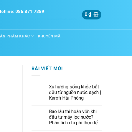
Hotline: 086.871.7389
0
₫
òng
Khắc dấu Hải phòng
Máy lọc nước Hải Phòng
Yến Sào Hải Phòng
Cầm Đồ Hải Phòng
Điện năng lượng mặt trời Hải Phòng
Điện mặt trời Hải Phòng
SẢN PHẨM KHÁC
KHUYẾN MÃI
BÀI VIẾT MỚI
Xu hướng sống khỏe bắt
đầu từ nguồn nước sạch |
Karofi Hải Phòng
Bao lâu thì hoàn vốn khi
đầu tư máy lọc nước?
Phân tích chi phí thực tế