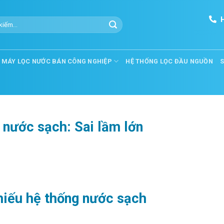
Cho thuê máy photocopy tại hải Ph
MÁY LỌC NƯỚC BÁN CÔNG NGHIỆP
HỆ THỐNG LỌC ĐẦU NGUỒN
 nước sạch: Sai lầm lớn
hiếu hệ thống nước sạch