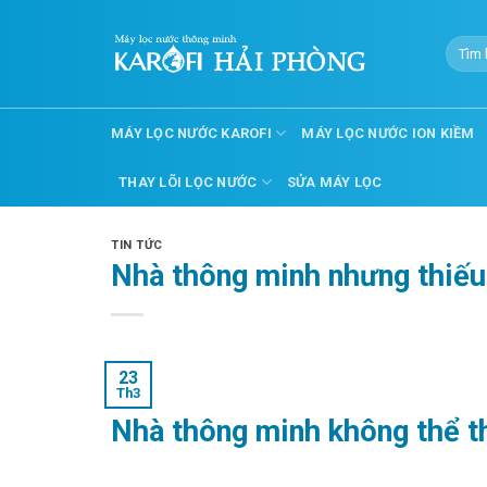
Skip
to
Tìm
content
kiếm:
MÁY LỌC NƯỚC KAROFI
MÁY LỌC NƯỚC ION KIỀM
THAY LÕI LỌC NƯỚC
SỬA MÁY LỌC
TIN TỨC
Nhà thông minh nhưng thiếu
23
Th3
Nhà thông minh không thể t