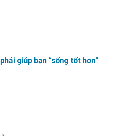
hải giúp bạn “sống tốt hơn”
hất