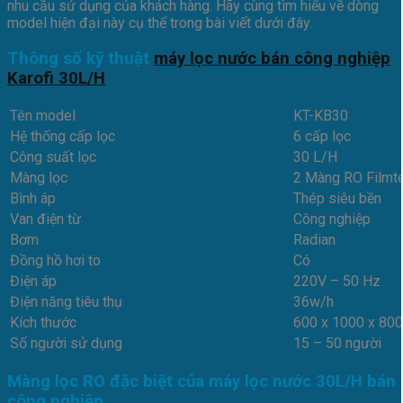
nhu cầu sử dụng của khách hàng. Hãy cùng tìm hiểu về dòng
model hiện đại này cụ thể trong bài viết dưới đây.
Thông số kỹ thuật
máy lọc nước bán công nghiệp
Karofi 30L/H
Tên model
KT-KB30
Hệ thống cấp lọc
6 cấp lọc
Công suất lọc
30 L/H
Màng lọc
2 Màng RO Filmt
Bình áp
Thép siêu bền
Van điện từ
Công nghiệp
Bơm
Radian
Đồng hồ hơi to
Có
Điện áp
220V – 50 Hz
Điện năng tiêu thụ
36w/h
Kích thước
600 x 1000 x 80
Số người sử dụng
15 – 50 người
Màng lọc RO đặc biệt của máy lọc nước 30L/H bán
công nghiệp