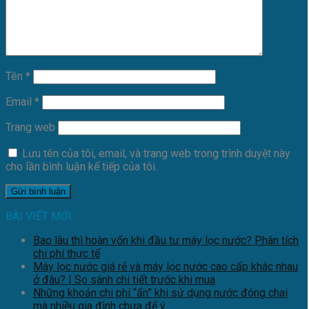
Tên
*
Email
*
Trang web
Lưu tên của tôi, email, và trang web trong trình duyệt này
cho lần bình luận kế tiếp của tôi.
BÀI VIẾT MỚI
Bao lâu thì hoàn vốn khi đầu tư máy lọc nước? Phân tích
chi phí thực tế
Máy lọc nước giá rẻ và máy lọc nước cao cấp khác nhau
ở đâu? | So sánh chi tiết trước khi mua
Những khoản chi phí “ẩn” khi sử dụng nước đóng chai
mà nhiều gia đình chưa để ý