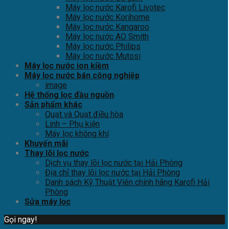
Máy lọc nước Karofi Livotec
Máy lọc nước Korihome
Máy lọc nước Kangaroo
Máy lọc nước AO Smith
Máy lọc nước Philips
Máy lọc nước Mutosi
Máy lọc nước ion kiềm
Máy lọc nước bán công nghiệp
image
Hệ thống lọc đầu nguồn
Sản phẩm khác
Quạt và Quạt điều hòa
Linh – Phụ kiện
Máy lọc không khí
Khuyến mãi
Thay lõi lọc nước
Dịch vụ thay lõi lọc nước tại Hải Phòng
Địa chỉ thay lõi lọc nước tại Hải Phòng
Danh sách Kỹ Thuật Viên chính hãng Karofi Hải
Phòng
Sửa máy lọc
Gọi ngay!