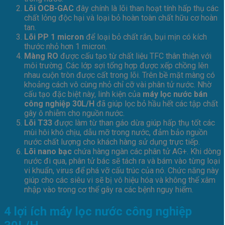
Lõi OCB-GAC
đây chính là lõi than hoạt tính hấp thụ các
chất lỏng độc hại và loại bỏ hoàn toàn chất hữu cơ hoàn
tan.
Lõi PP 1 micron
để loại bỏ chất rắn, bụi mịn có kích
thước nhỏ hơn 1 micron.
Màng RO
được cấu tạo từ chất liệu TFC thân thiện với
môi trường. Các lớp sợi tổng hợp được xếp chồng lên
nhau cuộn tròn được cất trong lõi. Trên bề mặt màng có
khoảng cách vô cùng nhỏ chỉ cỡ vài phân tử nước. Nhờ
cấu tạo đặc biệt này, linh kiện của
máy lọc nước bán
công nghiệp 30L/H
đã giúp lọc bỏ hầu hết các tập chất
gây ô nhiễm cho nguồn nước.
Lõi T33
được làm từ than gáo dừa giúp hấp thụ tốt các
mùi hôi khó chịu, dẫu mỡ trong nước, đảm bảo nguồn
nước chất lượng cho khách hàng sử dụng trực tiếp.
Lõi nano bạc
chứa hàng ngàn các phân tử AG+. Khi dòng
nước đi qua, phân tử bác sẽ tách ra và bám vào từng loại
vi khuẩn, virus để phá vỡ cấu trúc của nó. Chức năng này
giúp cho các siêu vi sẽ bị vô hiệu hóa và không thể xâm
nhập vào trong cơ thể gây ra các bệnh nguy hiểm.
4 lợi ích máy lọc nước công nghiệp