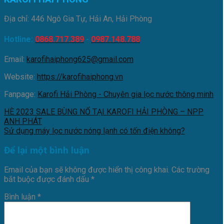
Địa chỉ: 446 Ngô Gia Tự, Hải An, Hải Phòng
Hotline:
0868.717.389
-
0987.148.788
Email:
karofihaiphong625@gmail.com
Website:
https://karofihaiphong.vn
Fanpage:
Karofi Hải Phòng - Chuyên gia lọc nước thông minh
HÈ 2023 SALE BÙNG NỔ TẠI KAROFI HẢI PHÒNG – NPP
ANH PHÁT
Sử dụng máy lọc nước nóng lạnh có tốn điện không?
Để lại một bình luận
Email của bạn sẽ không được hiển thị công khai.
Các trường
bắt buộc được đánh dấu
*
Bình luận
*