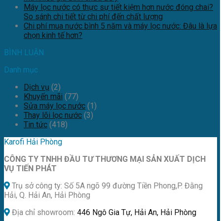
Máy lọc nước có thực sự tiết kiệm hơn nước đóng chai?
So sánh chi tiết từ chi phí đến chất lượng
Chi phí mua nước bình 5 năm và máy lọc nước: Đâu là lựa
chọn kinh tế hơn?
BÌNH LUẬN
Danh mục
Dịch vụ
(2)
Khuyến mãi
(77)
Sửa máy lọc nước
(1)
Thay lõi lọc nước
(3)
Tin tức
(418)
Karofi Hải Phòng
CÔNG TY TNHH ĐẦU TƯ THƯƠNG MẠI SẢN XUẤT DỊCH
VỤ TIẾN PHÁT
Trụ sở công ty: Số 5A ngõ 99 đường Tiền Phong,P. Đằng
Hải, Q. Hải An, Hải Phòng
Địa chỉ showroom:
446 Ngô Gia Tự, Hải An, Hải Phòng