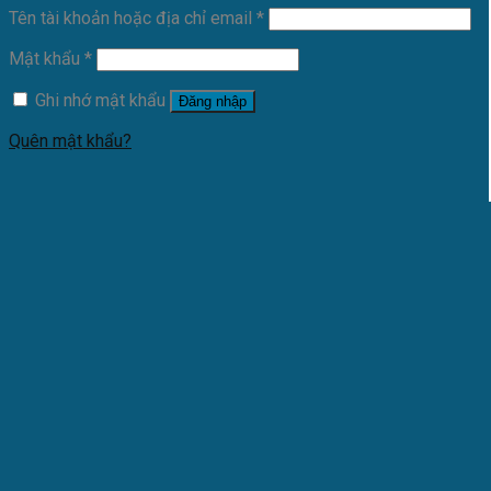
Tên tài khoản hoặc địa chỉ email
*
Mật khẩu
*
Ghi nhớ mật khẩu
Đăng nhập
Quên mật khẩu?