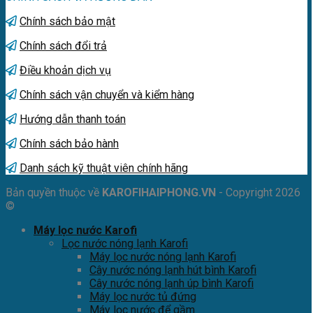
Chính sách bảo mật
Chính sách đổi trả
Điều khoản dịch vụ
Chính sách vận chuyển và kiểm hàng
Hướng dẫn thanh toán
Chính sách bảo hành
Danh sách kỹ thuật viên chính hãng
Bản quyền thuộc về
KAROFIHAIPHONG.VN
- Copyright 2026
©
Máy lọc nước Karofi
Lọc nước nóng lạnh Karofi
Máy lọc nước nóng lạnh Karofi
Cây nước nóng lạnh hút bình Karofi
Cây nước nóng lạnh úp bình Karofi
Máy lọc nước tủ đứng
Máy lọc nước để gầm