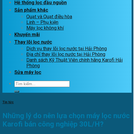
Hệ thống lọc đầu nguồn
Sản phẩm khác
Quạt và Quạt điều hòa
Linh – Phụ kiện
Máy lọc không khí
Khuyến mãi
Thay lõi lọc nước
Dịch vụ thay lõi lọc nước tại Hải Phòng
Địa chỉ thay lõi lọc nước tại Hải Phòng
Danh sách Kỹ Thuật Viên chính hãng Karofi Hải
Phòng
Sửa máy lọc
Tìm
kiếm:
Tin tức
Những lý do nên lựa chọn máy lọc nước
Karofi bán công nghiệp 30L/H?