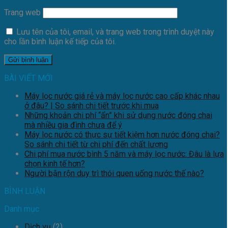
Trang web
Lưu tên của tôi, email, và trang web trong trình duyệt này
cho lần bình luận kế tiếp của tôi.
BÀI VIẾT MỚI
Máy lọc nước giá rẻ và máy lọc nước cao cấp khác nhau
ở đâu? | So sánh chi tiết trước khi mua
Những khoản chi phí “ẩn” khi sử dụng nước đóng chai
mà nhiều gia đình chưa để ý
Máy lọc nước có thực sự tiết kiệm hơn nước đóng chai?
So sánh chi tiết từ chi phí đến chất lượng
Chi phí mua nước bình 5 năm và máy lọc nước: Đâu là lựa
chọn kinh tế hơn?
Người bận rộn duy trì thói quen uống nước thế nào?
BÌNH LUẬN
Danh mục
Dịch vụ
(2)