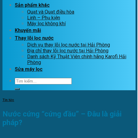
Sản phẩm khác
Quạt và Quạt điều hòa
Linh – Phụ kiện
Máy lọc không khí
Khuyến mãi
Thay lõi lọc nước
Dịch vụ thay lõi lọc nước tại Hải Phòng
Địa chỉ thay lõi lọc nước tại Hải Phòng
Danh sách Kỹ Thuật Viên chính hãng Karofi Hải
Phòng
Sửa máy lọc
Tìm
kiếm:
Tin tức
Nước cứng “cứng đầu” – Đâu là giải
pháp?