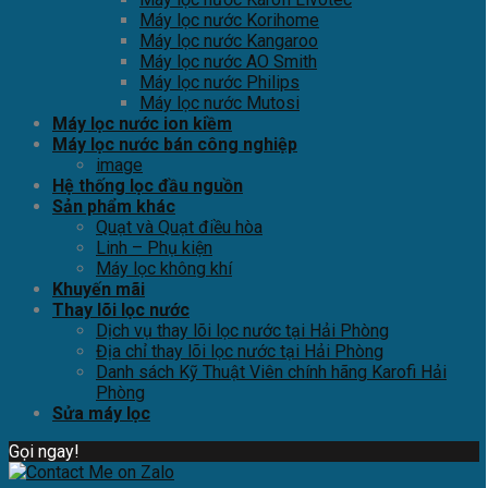
Máy lọc nước Korihome
Máy lọc nước Kangaroo
Máy lọc nước AO Smith
Máy lọc nước Philips
Máy lọc nước Mutosi
Máy lọc nước ion kiềm
Máy lọc nước bán công nghiệp
image
Hệ thống lọc đầu nguồn
Sản phẩm khác
Quạt và Quạt điều hòa
Linh – Phụ kiện
Máy lọc không khí
Khuyến mãi
Thay lõi lọc nước
Dịch vụ thay lõi lọc nước tại Hải Phòng
Địa chỉ thay lõi lọc nước tại Hải Phòng
Danh sách Kỹ Thuật Viên chính hãng Karofi Hải
Phòng
Sửa máy lọc
Gọi ngay!