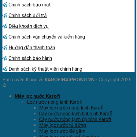
Chính sách bảo mật
Chính sách đổi trả
Điều khoản dịch vụ
Chính sách vận chuyển và kiểm hàng
Hướng dẫn thanh toán
Chính sách bảo hành
Danh sách kỹ thuật viên chính hãng
Bản quyền thuộc về
KAROFIHAIPHONG.VN
- Copyright 2026
©
Máy lọc nước Karofi
Lọc nước nóng lạnh Karofi
Máy lọc nước nóng lạnh Karofi
Cây nước nóng lạnh hút bình Karofi
Cây nước nóng lạnh úp bình Karofi
Máy lọc nước tủ đứng
Máy lọc nước để gầm
Máy lọc nước Karofi Livotec