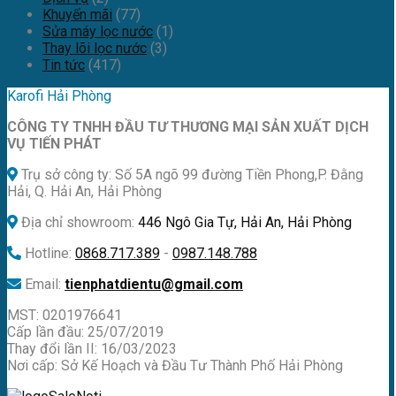
Khuyến mãi
(77)
Sửa máy lọc nước
(1)
Thay lõi lọc nước
(3)
Tin tức
(417)
Karofi Hải Phòng
CÔNG TY TNHH ĐẦU TƯ THƯƠNG MẠI SẢN XUẤT DỊCH
VỤ TIẾN PHÁT
Trụ sở công ty: Số 5A ngõ 99 đường Tiền Phong,P. Đằng
Hải, Q. Hải An, Hải Phòng
Địa chỉ showroom:
446 Ngô Gia Tự, Hải An, Hải Phòng
Hotline:
0868.717.389
-
0987.148.788
Email:
tienphatdientu@gmail.com
MST: 0201976641
Cấp lần đầu: 25/07/2019
Thay đổi lần II: 16/03/2023
Nơi cấp: Sở Kế Hoạch và Đầu Tư Thành Phố Hải Phòng