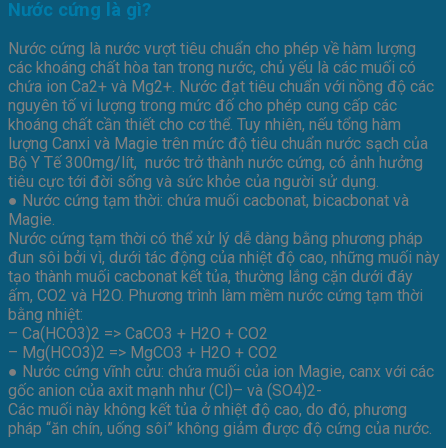
Nước cứng là gì?
Nước cứng là nước vượt tiêu chuẩn cho phép về hàm lượng
các khoáng chất hòa tan trong nước, chủ yếu là các muối có
chứa ion Ca2+ và Mg2+. Nước đạt tiêu chuẩn với nồng độ các
nguyên tố vi lượng trong mức đố cho phép cung cấp các
khoáng chất cần thiết cho cơ thể. Tuy nhiên, nếu tổng hàm
lượng Canxi và Magie trên mức độ tiêu chuẩn nước sạch của
Bộ Y Tế 300mg/lít, nước trở thành nước cứng, có ảnh hưởng
tiêu cực tới đời sống và sức khỏe của người sử dụng.
● Nước cứng tạm thời: chứa muối cacbonat, bicacbonat và
Magie.
Nước cứng tạm thời có thể xử lý dễ dàng bằng phương pháp
đun sôi bởi vì, dưới tác động của nhiệt độ cao, những muối này
tạo thành muối cacbonat kết tủa, thường lắng cặn dưới đáy
ấm, CO2 và H2O. Phương trình làm mềm nước cứng tạm thời
bằng nhiệt:
– Ca(HCO3)2 => CaCO3 + H2O + CO2
– Mg(HCO3)2 => MgCO3 + H2O + CO2
● Nước cứng vĩnh cửu: chứa muối của ion Magie, canx với các
gốc anion của axit mạnh như (Cl)– và (SO4)2-
Các muối này không kết tủa ở nhiệt độ cao, do đó, phương
pháp “ăn chín, uống sôi” không giảm được độ cứng của nước.