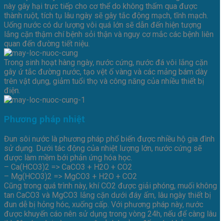
này gây hại trực tiếp cho cơ thể do không thấm qua được
thành ruột, tích tụ lâu ngày sẽ gây tắc động mạch, tĩnh mạch.
Uống nước có dư lượng vôi quá lớn sẽ dẫn đến hiện tượng
lắng cặn thậm chí bệnh sỏi thận và nguy cơ mắc các bệnh liên
quan đến đường tiết niệu.
Trong sinh hoạt hàng ngày, nước cứng, nước đá vôi lắng cặn
gây ứ tắc đường nước, tạo vệt ố vàng và các mảng bám dày
trên vật dụng, giảm tuổi thọ và công năng của nhiều thiết bị
điện.
Phương pháp nhiệt
Đun sôi nước là phương pháp phổ biến được nhiều hộ gia đình
sử dụng. Dưới tác động của nhiệt lượng lớn, nước cứng sẽ
được làm mềm bới phản ứng hóa học.
– Ca(HCO3)2 => CaCO3 + H2O + CO2
– Mg(HCO3)2 => MgCO3 + H2O + CO2
Cũng trong quá trình này, khí CO2 được giải phóng, muối không
tan CaCO3 và MgCO3 lắng cặn dưới đáy ấm, lâu ngày thiết bị
đun dễ bị hỏng hóc, xuống cấp. Với phương pháp này, nước
được khuyến cáo nên sử dụng trong vòng 24h, nếu để càng lâu