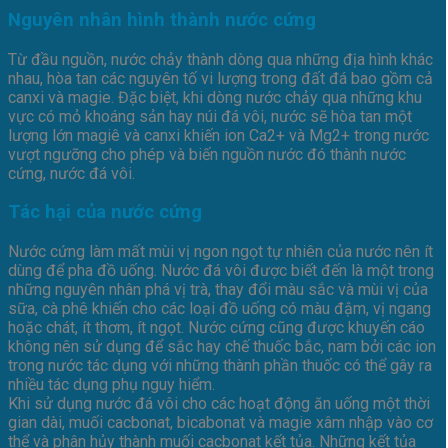
Nguyên nhân hình thành nước cứng
Từ đầu nguồn, nước chảy thành dòng qua những địa hình khác
nhau, hòa tan các nguyên tố vi lượng trong đất đá bao gồm cả
canxi và magie. Đặc biệt, khi dòng nước chảy qua những khu
vực có mỏ khoáng sản hay núi đá vôi, nước sẽ hòa tan một
lượng lớn magiê và canxi khiến ion Ca2+ và Mg2+ trong nước
vượt ngưỡng cho phép và biến nguồn nước đó thành nước
cứng, nước đá vôi.
Tác hại của nước cứng
Nước cứng làm mất mùi vị ngon ngọt tự nhiên của nước nên ít
dùng để pha đồ uống. Nước đá vôi được biết đến là một trong
những nguyên nhân phá vị trà, thay đổi màu sắc và mùi vị của
sữa, cà phê khiến cho các loại đồ uống có màu đậm, vị ngang
hoặc chát, ít thơm, ít ngọt. Nước cứng cũng được khuyến cáo
không nên sử dụng để sắc hay chế thuốc bắc, nam bởi các ion
trong nước tác dụng với những thành phần thuốc có thể gây ra
nhiều tác dụng phụ nguy hiểm.
Khi sử dụng nước đá vôi cho các hoạt động ăn uống một thời
gian dài, muối cacbonat, bicabonat và magie xâm nhập vào cơ
thể và phân hủy thành muối cacbonat kết tủa. Những kết tủa