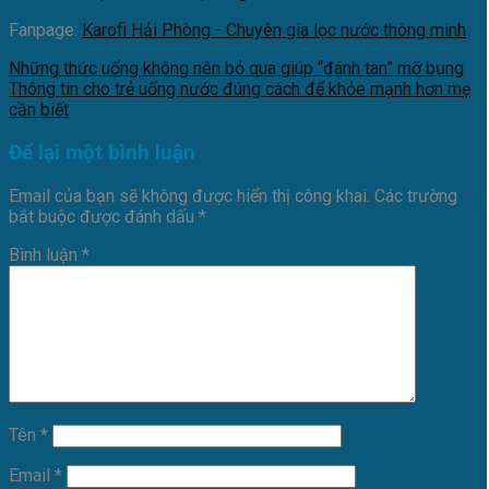
Fanpage:
Karofi Hải Phòng - Chuyên gia lọc nước thông minh
Những thức uống không nên bỏ qua giúp “đánh tan” mỡ bụng
Thông tin cho trẻ uống nước đúng cách để khỏe mạnh hơn mẹ
cần biết
Để lại một bình luận
Email của bạn sẽ không được hiển thị công khai.
Các trường
bắt buộc được đánh dấu
*
Bình luận
*
Tên
*
Email
*