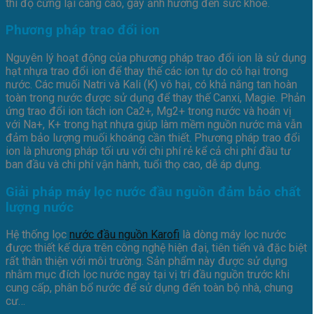
thì độ cứng lại càng cao, gây ảnh hưởng đến sức khỏe.
Phương pháp trao đổi ion
Nguyên lý hoạt động của phương pháp trao đổi ion là sử dụng
hạt nhựa trao đổi ion để thay thế các ion tự do có hại trong
nước. Các muối Natri và Kali (K) vô hại, có khả năng tan hoàn
toàn trong nước được sử dụng để thay thế Canxi, Magie. Phản
ứng trao đổi ion tách ion Ca2+, Mg2+ trong nước và hoán vị
với Na+, K+ trong hạt nhựa giúp làm mềm nguồn nước mà vẫn
đảm bảo lượng muối khoáng cần thiết. Phương pháp trao đổi
ion là phương pháp tối ưu với chi phí rẻ kể cả chi phí đầu tư
ban đầu và chi phí vận hành, tuổi thọ cao, dễ áp dụng.
Giải pháp máy lọc nước đầu nguồn đảm bảo chất
lượng nước
Hệ thống lọc
nước đầu nguồn Karofi
là dòng máy lọc nước
được thiết kế dựa trên công nghệ hiện đại, tiên tiến và đặc biệt
rất thân thiện với môi trường. Sản phẩm này được sử dụng
nhằm mục đích lọc nước ngay tại vị trí đầu nguồn trước khi
cung cấp, phân bổ nước để sử dụng đến toàn bộ nhà, chung
cư…