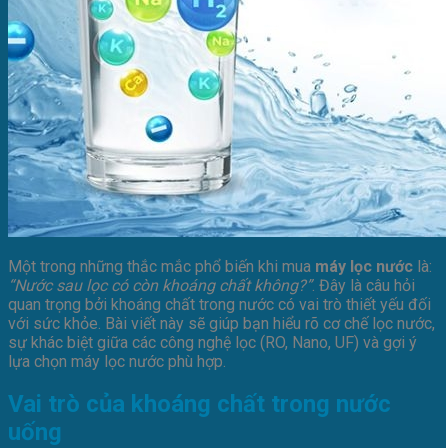
Một trong những thắc mắc phổ biến khi mua
máy lọc nước
là:
“Nước sau lọc có còn khoáng chất không?”
. Đây là câu hỏi
quan trọng bởi khoáng chất trong nước có vai trò thiết yếu đối
với sức khỏe. Bài viết này sẽ giúp bạn hiểu rõ cơ chế lọc nước,
sự khác biệt giữa các công nghệ lọc (RO, Nano, UF) và gợi ý
lựa chọn máy lọc nước phù hợp.
Vai trò của khoáng chất trong nước
uống