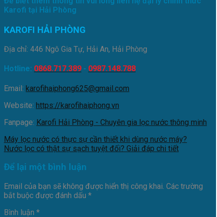
Để biết thêm thông tin vui lòng liên hệ đại lý chính thức
Karofi tại Hải Phòng
KAROFI HẢI PHÒNG
Địa chỉ: 446 Ngô Gia Tự, Hải An, Hải Phòng
Hotline:
0868.717.389
-
0987.148.788
Email:
karofihaiphong625@gmail.com
Website:
https://karofihaiphong.vn
Fanpage:
Karofi Hải Phòng - Chuyên gia lọc nước thông minh
Máy lọc nước có thực sự cần thiết khi dùng nước máy?
Nước lọc có thật sự sạch tuyệt đối? Giải đáp chi tiết
Để lại một bình luận
Email của bạn sẽ không được hiển thị công khai.
Các trường
bắt buộc được đánh dấu
*
Bình luận
*