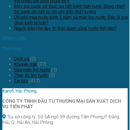
mà nhiều gia đình chưa để ý
Máy lọc nước có thực sự tiết kiệm hơn nước đóng chai?
So sánh chi tiết từ chi phí đến chất lượng
Chi phí mua nước bình 5 năm và máy lọc nước: Đâu là lựa
chọn kinh tế hơn?
Người bận rộn duy trì thói quen uống nước thế nào?
BÌNH LUẬN
Danh mục
Dịch vụ
(2)
Khuyến mãi
(77)
Sửa máy lọc nước
(1)
Thay lõi lọc nước
(3)
Tin tức
(417)
Karofi Hải Phòng
CÔNG TY TNHH ĐẦU TƯ THƯƠNG MẠI SẢN XUẤT DỊCH
VỤ TIẾN PHÁT
Trụ sở công ty: Số 5A ngõ 99 đường Tiền Phong,P. Đằng
Hải, Q. Hải An, Hải Phòng