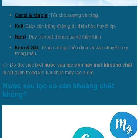
Canxi & Magie
:
Tốt cho xương và răng.
Kali
:
Giúp cân bằng điện giải, điều hòa huyết áp.
Natri
:
Duy trì hoạt động của hệ thần kinh.
Kẽm & Sắt
:
Tăng cường miễn dịch và vận chuyển oxy
trong máu.
👉 Do đó, việc biết
nước sau lọc còn hay mất khoáng chất
là rất quan trọng khi lựa chọn máy lọc nước.
Nước sau lọc có còn khoáng chất
không?