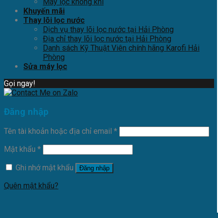
Máy lọc không khí
Khuyến mãi
Thay lõi lọc nước
Dịch vụ thay lõi lọc nước tại Hải Phòng
Địa chỉ thay lõi lọc nước tại Hải Phòng
Danh sách Kỹ Thuật Viên chính hãng Karofi Hải
Phòng
Sửa máy lọc
Gọi ngay!
Đăng nhập
Tên tài khoản hoặc địa chỉ email
*
Mật khẩu
*
Ghi nhớ mật khẩu
Đăng nhập
Quên mật khẩu?