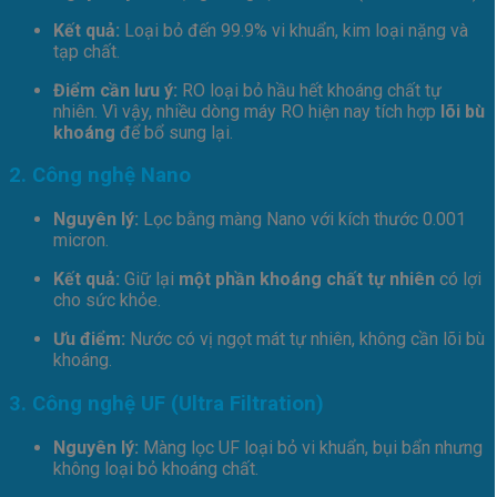
Kết quả:
Loại bỏ đến 99.9% vi khuẩn, kim loại nặng và
tạp chất.
Điểm cần lưu ý:
RO loại bỏ hầu hết khoáng chất tự
nhiên. Vì vậy, nhiều dòng máy RO hiện nay tích hợp
lõi bù
khoáng
để bổ sung lại.
2. Công nghệ Nano
Nguyên lý:
Lọc bằng màng Nano với kích thước 0.001
micron.
Kết quả:
Giữ lại
một phần khoáng chất tự nhiên
có lợi
cho sức khỏe.
Ưu điểm:
Nước có vị ngọt mát tự nhiên, không cần lõi bù
khoáng.
3. Công nghệ UF (Ultra Filtration)
Nguyên lý:
Màng lọc UF loại bỏ vi khuẩn, bụi bẩn nhưng
không loại bỏ khoáng chất.