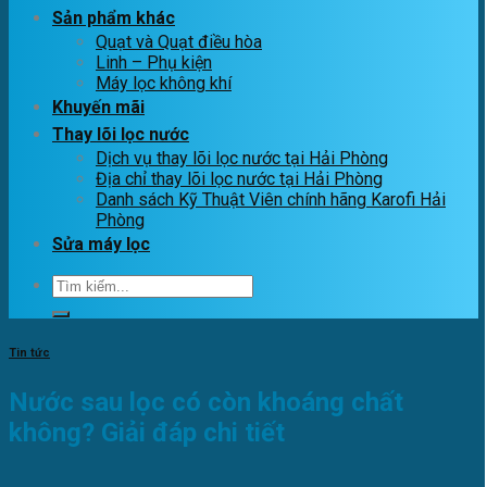
Sản phẩm khác
Quạt và Quạt điều hòa
Linh – Phụ kiện
Máy lọc không khí
Khuyến mãi
Thay lõi lọc nước
Dịch vụ thay lõi lọc nước tại Hải Phòng
Địa chỉ thay lõi lọc nước tại Hải Phòng
Danh sách Kỹ Thuật Viên chính hãng Karofi Hải
Phòng
Sửa máy lọc
Tìm
kiếm:
Tin tức
Nước sau lọc có còn khoáng chất
không? Giải đáp chi tiết