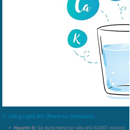
1. Công nghệ RO (Reverse Osmosis)
Nguyên lý:
Sử dụng màng lọc siêu nhỏ (0.0001 micron).