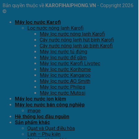
Bản quyền thuộc về
KAROFIHAIPHONG.VN
- Copyright 2026
©
Máy lọc nước Karofi
Lọc nước nóng lạnh Karofi
Máy lọc nước nóng lạnh Karofi
Cây nước nóng lạnh hút bình Karofi
Cây nước nóng lạnh úp bình Karofi
Máy lọc nước tủ đứng
Máy lọc nước để gầm
Máy lọc nước Karofi Livotec
Máy lọc nước Korihome
Máy lọc nước Kangaroo
Máy lọc nước AO Smith
Máy lọc nước Philips
Máy lọc nước Mutosi
Máy lọc nước ion kiềm
Máy lọc nước bán công nghiệp
image
Hệ thống lọc đầu nguồn
Sản phẩm khác
Quạt và Quạt điều hòa
Linh – Phụ kiện