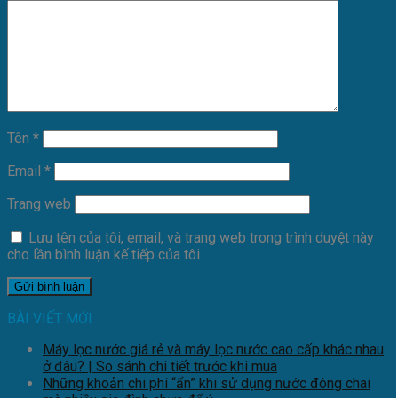
Tên
*
Email
*
Trang web
Lưu tên của tôi, email, và trang web trong trình duyệt này
cho lần bình luận kế tiếp của tôi.
BÀI VIẾT MỚI
Máy lọc nước giá rẻ và máy lọc nước cao cấp khác nhau
ở đâu? | So sánh chi tiết trước khi mua
Những khoản chi phí “ẩn” khi sử dụng nước đóng chai