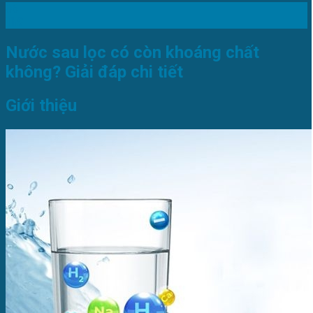
06
Th9
Nước sau lọc có còn khoáng chất
không? Giải đáp chi tiết
Giới thiệu