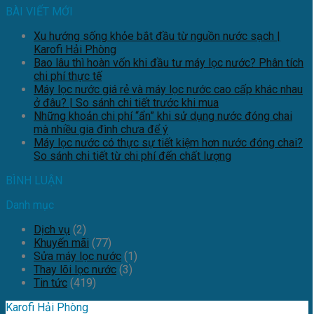
BÀI VIẾT MỚI
Xu hướng sống khỏe bắt đầu từ nguồn nước sạch |
Karofi Hải Phòng
Bao lâu thì hoàn vốn khi đầu tư máy lọc nước? Phân tích
chi phí thực tế
Máy lọc nước giá rẻ và máy lọc nước cao cấp khác nhau
ở đâu? | So sánh chi tiết trước khi mua
Những khoản chi phí “ẩn” khi sử dụng nước đóng chai
mà nhiều gia đình chưa để ý
Máy lọc nước có thực sự tiết kiệm hơn nước đóng chai?
So sánh chi tiết từ chi phí đến chất lượng
BÌNH LUẬN
Danh mục
Dịch vụ
(2)
Khuyến mãi
(77)
Sửa máy lọc nước
(1)
Thay lõi lọc nước
(3)
Tin tức
(419)
Karofi Hải Phòng