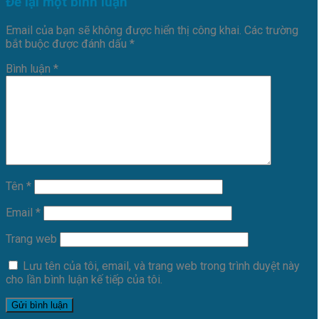
Để lại một bình luận
Email của bạn sẽ không được hiển thị công khai.
Các trường
bắt buộc được đánh dấu
*
Bình luận
*
Tên
*
Email
*
Trang web
Lưu tên của tôi, email, và trang web trong trình duyệt này
cho lần bình luận kế tiếp của tôi.