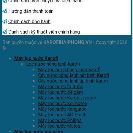
Chính sách vận chuyển và kiểm hàng
Hướng dẫn thanh toán
Chính sách bảo hành
Danh sách kỹ thuật viên chính hãng
Bản quyền thuộc về
KAROFIHAIPHONG.VN
- Copyright 2026
©
Máy lọc nước Karofi
Lọc nước nóng lạnh Karofi
Máy lọc nước nóng lạnh Karofi
Cây nước nóng lạnh hút bình Karofi
Cây nước nóng lạnh úp bình Karofi
Máy lọc nước tủ đứng
Máy lọc nước để gầm
Máy lọc nước Karofi Livotec
Máy lọc nước Korihome
Máy lọc nước Kangaroo
Máy lọc nước AO Smith
Máy lọc nước Philips
Máy lọc nước Mutosi
Máy lọc nước ion kiềm