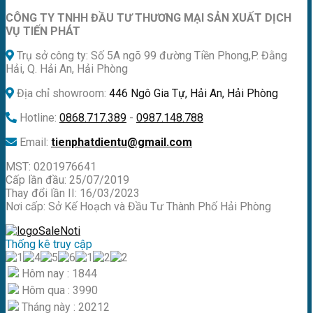
CÔNG TY TNHH ĐẦU TƯ THƯƠNG MẠI SẢN XUẤT DỊCH
VỤ TIẾN PHÁT
Trụ sở công ty: Số 5A ngõ 99 đường Tiền Phong,P. Đằng
Hải, Q. Hải An, Hải Phòng
Địa chỉ showroom:
446 Ngô Gia Tự, Hải An, Hải Phòng
Hotline:
0868.717.389
-
0987.148.788
Email:
tienphatdientu@gmail.com
MST: 0201976641
Cấp lần đầu: 25/07/2019
Thay đổi lần II: 16/03/2023
Nơi cấp: Sở Kế Hoạch và Đầu Tư Thành Phố Hải Phòng
Thống kê truy cập
Hôm nay : 1844
Hôm qua : 3990
Tháng này : 20212