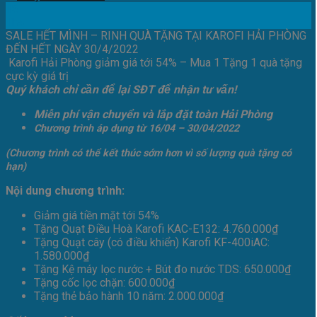
18
Th4
SALE HẾT MÌNH – RINH QUÀ TẶNG TẠI KAROFI HẢI PHÒNG
ĐẾN HẾT NGÀY 30/4/2022
Karofi Hải Phòng giảm giá tới 54% – Mua 1 Tặng 1 quà tặng
cực kỳ giá trị
Quý khách chỉ cần để lại SĐT để nhận tư vấn!
Miễn phí vận chuyển và lắp đặt toàn Hải Phòng
Chương trình áp dụng từ 16/04 – 30/04/2022
(Chương trình có thể kết thúc sớm hơn vì số lượng quà tặng có
hạn)
Nội dung chương trình:
Giảm giá tiền mặt tới 54%
Tặng Quạt Điều Hoà Karofi KAC-E132: 4.760.000₫
Tặng Quạt cây (có điều khiển) Karofi KF-400iAC:
1.580.000₫
Tặng Kệ máy lọc nước + Bút đo nước TDS: 650.000₫
Tặng cốc lọc chặn: 600.000₫
Tặng thẻ bảo hành 10 năm: 2.000.000₫