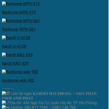
Korihome WPK-915
Korihome WPK-G61
Karofi O-H128
Karofi KAD-X39
Korihome wpk-902
————
Liên hệ ngay 𝐊𝐀𝐑𝐎𝐅𝐈 𝐇𝐀̉𝐈 𝐏𝐇𝐎̀𝐍𝐆 – 𝐍𝐇𝐀̀ 𝐏𝐇𝐀̂𝐍
𝐏𝐇𝐎̂́𝐈 𝐀𝐍𝐇 𝐏𝐇𝐀́𝐓
Địa chỉ: 446 Ngô Gia Tự, quận Hải An, TP. Hải Phòng.
Hotline: 086.871.7389 – 0987.148.788