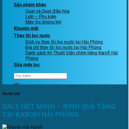
Sản phẩm khác
Quạt và Quạt điều hòa
Linh – Phụ kiện
Máy lọc không khí
Khuyến mãi
Thay lõi lọc nước
Dịch vụ thay lõi lọc nước tại Hải Phòng
Địa chỉ thay lõi lọc nước tại Hải Phòng
Danh sách Kỹ Thuật Viên chính hãng Karofi Hải
Phòng
Sửa máy lọc
Tìm
kiếm:
Khuyến mãi
SALE HẾT MÌNH – RINH QUÀ TẶNG
TẠI KAROFI HẢI PHÒNG