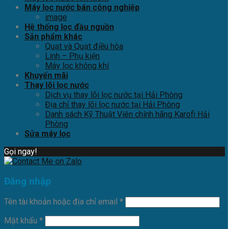
Máy lọc nước bán công nghiệp
image
Hệ thống lọc đầu nguồn
Sản phẩm khác
Quạt và Quạt điều hòa
Linh – Phụ kiện
Máy lọc không khí
Khuyến mãi
Thay lõi lọc nước
Dịch vụ thay lõi lọc nước tại Hải Phòng
Địa chỉ thay lõi lọc nước tại Hải Phòng
Danh sách Kỹ Thuật Viên chính hãng Karofi Hải
Phòng
Sửa máy lọc
Gọi ngay!
Đăng nhập
Tên tài khoản hoặc địa chỉ email
*
Mật khẩu
*