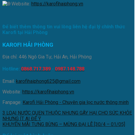
Website:
https://karofihaiphong.vn
Để biết thêm thông tin vui lòng liên hệ đại lý chính thức
Karofi tại Hải Phòng
KAROFI HẢI PHÒNG
Địa chỉ: 446 Ngô Gia Tự, Hải An, Hải Phòng
Hotline:
0868.717.389
-
0987.148.788
Email:
karofihaiphong625@gmail.com
Website:
https://karofihaiphong.vn
Fanpage:
Karofi Hải Phòng - Chuyên gia lọc nước thông minh
3 LOẠI NƯỚC QUEN THUỘC NHƯNG GÂY HẠI CHO SỨC KHỎE
NHƯNG ÍT AI ĐỂ Ý
KHUYẾN MÃI TƯNG BỪNG – MỪNG ĐẠI LỄ [30/4 – 01/05]