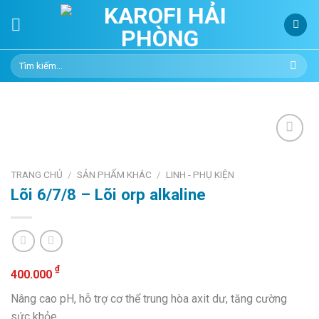
Skip
to
content
Tìm
kiếm:
TRANG CHỦ
/
SẢN PHẨM KHÁC
/
LINH - PHỤ KIỆN
Add to
Lõi 6/7/8 – Lõi orp alkaline
wishlist
₫
400.000
Nâng cao pH, hỗ trợ cơ thể trung hòa axit dư, tăng cường
sức khỏe