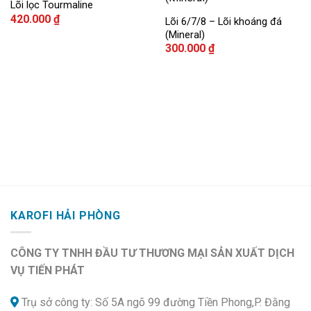
Lõi lọc Tourmaline
420.000
₫
Lõi 6/7/8 – Lõi khoáng đá
Add to
Add to
(Mineral)
wishlist
wishlist
300.000
₫
KAROFI HẢI PHÒNG
CÔNG TY TNHH ĐẦU TƯ THƯƠNG MẠI SẢN XUẤT DỊCH
VỤ TIẾN PHÁT
Trụ sở công ty: Số 5A ngõ 99 đường Tiền Phong,P. Đằng