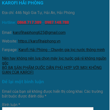
KAROFI HẢI PHÒNG
Địa chỉ: 446 Ngô Gia Tự, Hải An, Hải Phòng
Hotline:
0868.717.389
-
0987.148.788
Email:
karofihaiphong625@gmail.com
Website:
https://karofihaiphong.vn
Fanpage:
Karofi Hải Phòng - Chuyên gia lọc nước thông minh
Nên hay không nên lựa chọn máy lọc nước giá rẻ không nguồn
gốc
BỘ BA SẢN PHẨM QUỐC DÂN PHÙ HỢP VỚI MỌI KHÔNG
GIAN CỦA KAROFI
Để lại một bình luận
Email của bạn sẽ không được hiển thị công khai.
Các trường
bắt buộc được đánh dấu
*
Bình luận
*