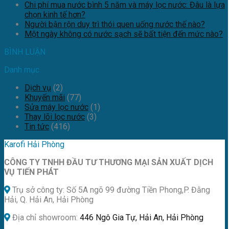
Chi phí mua nước bình 5 năm và máy lọc nước: Đâu là lựa
chọn kinh tế hơn?
Người bận rộn duy trì thói quen uống nước thế nào?
Một ngày không có nước sạch sẽ bất tiện đến mức nào?
BÌNH LUẬN
Danh mục
Dịch vụ
(2)
Khuyến mãi
(77)
Sửa máy lọc nước
(1)
Thay lõi lọc nước
(3)
Tin tức
(416)
Karofi Hải Phòng
CÔNG TY TNHH ĐẦU TƯ THƯƠNG MẠI SẢN XUẤT DỊCH
VỤ TIẾN PHÁT
Trụ sở công ty: Số 5A ngõ 99 đường Tiền Phong,P. Đằng
Hải, Q. Hải An, Hải Phòng
Địa chỉ showroom:
446 Ngô Gia Tự, Hải An, Hải Phòng