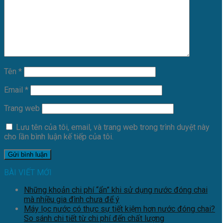
Tên
*
Email
*
Trang web
Lưu tên của tôi, email, và trang web trong trình duyệt này
cho lần bình luận kế tiếp của tôi.
BÀI VIẾT MỚI
Những khoản chi phí “ẩn” khi sử dụng nước đóng chai
mà nhiều gia đình chưa để ý
Máy lọc nước có thực sự tiết kiệm hơn nước đóng chai?
So sánh chi tiết từ chi phí đến chất lượng