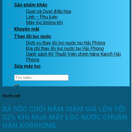
Sản phẩm khác
Quạt và Quạt điều hòa
Linh – Phụ kiện
Máy lọc không khí
Khuyến mãi
Thay lõi lọc nước
Dịch vụ thay lõi lọc nước tại Hải Phòng
Địa chỉ thay lõi lọc nước tại Hải Phòng
Danh sách Kỹ Thuật Viên chính hãng Karofi Hải
Phòng
Sửa máy lọc
Tìm
kiếm:
Khuyến mãi
XẢ SỐC CUỐI NĂM GIẢM GIÁ LÊN TỚI
32% KHI MUA MÁY LỌC NƯỚC CHUẨN
HÀN KORIHOME