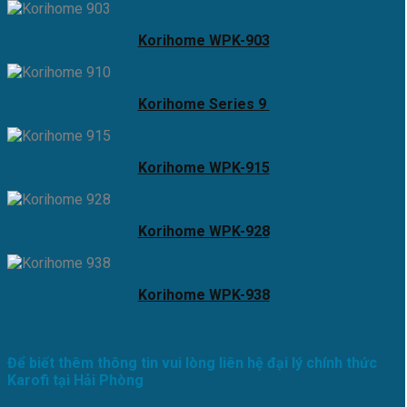
Korihome WPK-903
Korihome Series 9
Korihome WPK-915
Korihome WPK-928
Korihome WPK-938
Để biết thêm thông tin vui lòng liên hệ đại lý chính thức
Karofi tại Hải Phòng