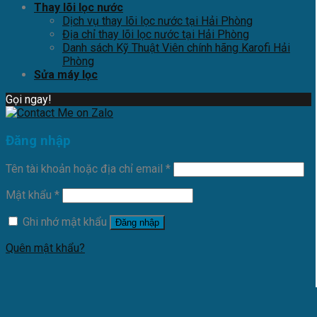
Thay lõi lọc nước
Dịch vụ thay lõi lọc nước tại Hải Phòng
Địa chỉ thay lõi lọc nước tại Hải Phòng
Danh sách Kỹ Thuật Viên chính hãng Karofi Hải
Phòng
Sửa máy lọc
Gọi ngay!
Đăng nhập
Tên tài khoản hoặc địa chỉ email
*
Mật khẩu
*
Ghi nhớ mật khẩu
Đăng nhập
Quên mật khẩu?