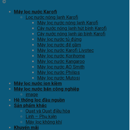
©
Máy lọc nước Karofi
Lọc nước nóng lạnh Karofi
Máy lọc nước nóng lạnh Karofi
Cây nước nóng lạnh hút bình Karofi
Cây nước nóng lạnh úp bình Karofi
Máy lọc nước tủ đứng
Máy lọc nước để gầm
Máy lọc nước Karofi Livotec
Máy lọc nước Korihome
Máy lọc nước Kangaroo
Máy lọc nước AO Smith
Máy lọc nước Philips
Máy lọc nước Mutosi
Máy lọc nước ion kiềm
Máy lọc nước bán công nghiệp
image
Hệ thống lọc đầu nguồn
Sản phẩm khác
Quạt và Quạt điều hòa
Linh – Phụ kiện
Máy lọc không khí
Khuyến mãi