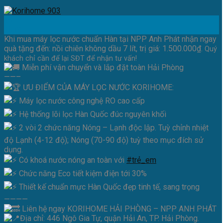
19
Th12
Khi mua máy lọc nước chuẩn Hàn tại NPP Anh Phát nhận ngay
quà tặng đến: nồi chiên không dầu 7 lít, trị giá: 1.500.000₫.
Quý
khách chỉ cần để lại SĐT để nhận tư vấn!
Miễn phí vận chuyển và lắp đặt toàn Hải Phòng
——–
ƯU ĐIỂM CỦA MÁY LỌC NƯỚC KORIHOME:
Máy lọc nước công nghệ RO cao cấp
Hệ thống lõi lọc Hàn Quốc đúc nguyên khối
2 vòi 2 chức năng Nóng – Lạnh độc lập. Tuỳ chỉnh nhiệt
độ Lạnh (4-12 độ); Nóng (70-90 độ) tuỳ theo mục đích sử
dụng.
Có khoá nước nóng an toàn với
#trẻ_em
Chức năng Eco tiết kiệm điện tới 30%
Thiết kế chuẩn mực Hàn Quốc đẹp tinh tế, sang trọng
————
Liên hệ ngay KORIHOME HẢI PHÒNG – NPP ANH PHÁT
Địa chỉ: 446 Ngô Gia Tự, quận Hải An, TP. Hải Phòng.