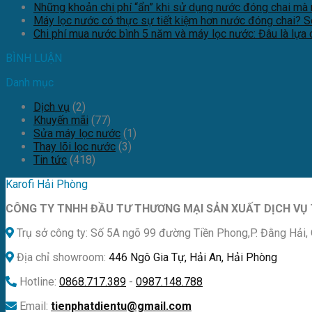
Những khoản chi phí “ẩn” khi sử dụng nước đóng chai mà 
Máy lọc nước có thực sự tiết kiệm hơn nước đóng chai? So 
Chi phí mua nước bình 5 năm và máy lọc nước: Đâu là lựa 
BÌNH LUẬN
Danh mục
Dịch vụ
(2)
Khuyến mãi
(77)
Sửa máy lọc nước
(1)
Thay lõi lọc nước
(3)
Tin tức
(418)
Karofi Hải Phòng
CÔNG TY TNHH ĐẦU TƯ THƯƠNG MẠI SẢN XUẤT DỊCH VỤ 
Trụ sở công ty: Số 5A ngõ 99 đường Tiền Phong,P. Đằng Hải, 
Địa chỉ showroom:
446 Ngô Gia Tự, Hải An, Hải Phòng
Hotline:
0868.717.389
-
0987.148.788
Email:
tienphatdientu@gmail.com