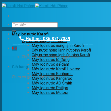
Skip
to
content
Tìm
kiếm:
Máy lọc nước Karofi
Hotline: 086.871.7389
Lọc nước nóng lạnh Karofi
Máy lọc nước nóng lạnh Karofi
Cho thuê máy photocopy tại hải Phòng
Khắc dấu Hải phòng
Máy lọc nước Hải Phòng
Yến Sào Hải Phòng
Cầm Đồ Hải Phòng
Điện năng lượng mặt trời Hải Phòng
Điện mặt trời Hải Phòng
0
₫
Cây nước nóng lạnh hút bình Karofi
Cây nước nóng lạnh úp bình Karofi
Chưa có sản phẩm trong giỏ hàng.
Máy lọc nước tủ đứng
Máy lọc nước để gầm
Giỏ hàng
Máy lọc nước Karofi Livotec
Máy lọc nước Korihome
Chưa có sản phẩm trong giỏ hàng.
Máy lọc nước Kangaroo
Máy lọc nước AO Smith
Máy lọc nước Philips
Máy lọc nước Mutosi