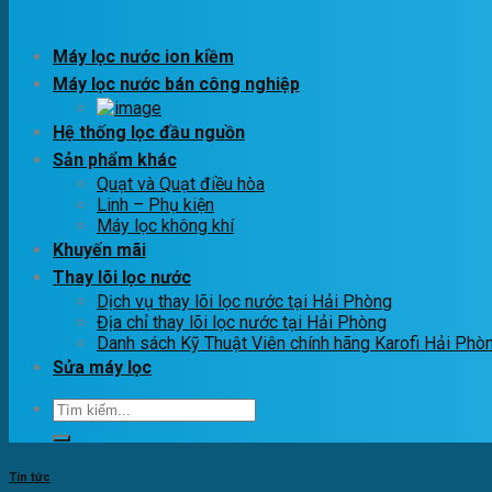
Máy lọc nước ion kiềm
Máy lọc nước bán công nghiệp
Hệ thống lọc đầu nguồn
Sản phẩm khác
Quạt và Quạt điều hòa
Linh – Phụ kiện
Máy lọc không khí
Khuyến mãi
Thay lõi lọc nước
Dịch vụ thay lõi lọc nước tại Hải Phòng
Địa chỉ thay lõi lọc nước tại Hải Phòng
Danh sách Kỹ Thuật Viên chính hãng Karofi Hải Phò
Sửa máy lọc
Tìm
kiếm:
Tin tức