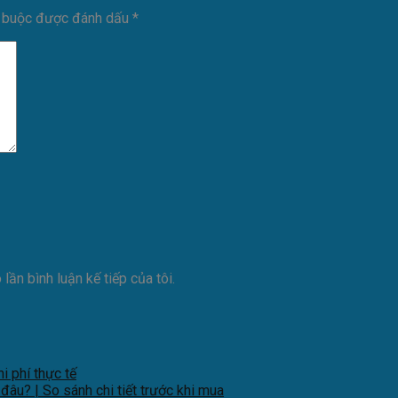
t buộc được đánh dấu
*
lần bình luận kế tiếp của tôi.
i phí thực tế
âu? | So sánh chi tiết trước khi mua