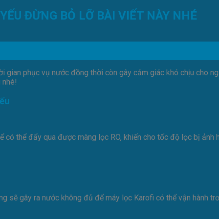
ẾU ĐỪNG BỎ LỠ BÀI VIẾT NÀY NHÉ
i gian phục vụ nước đồng thời còn gây cảm giác khó chịu cho n
 nhé!
yếu
ó thể đẩy qua được màng lọc RO, khiến cho tốc độ lọc bị ảnh hư
 sẽ gây ra nước không đủ để máy lọc Karofi có thể vận hành trơn