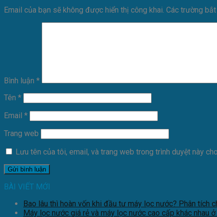
Email của bạn sẽ không được hiển thị công khai.
Các trường bắ
Bình luận
*
Tên
*
Email
*
Trang web
Lưu tên của tôi, email, và trang web trong trình duyệt này cho 
BÀI VIẾT MỚI
Bao lâu thì hoàn vốn khi đầu tư máy lọc nước? Phân tích ch
Máy lọc nước giá rẻ và máy lọc nước cao cấp khác nhau ở đ