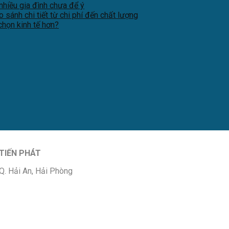
nhiều gia đình chưa để ý
sánh chi tiết từ chi phí đến chất lượng
chọn kinh tế hơn?
TIẾN PHÁT
Q. Hải An, Hải Phòng