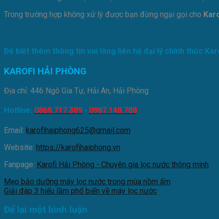
Trong trường hợp không xử lý được bạn đừng ngại gọi cho
Karo
Để biết thêm thông tin vui lòng liên hệ đại lý chính thức Kar
KAROFI HẢI PHÒNG
Địa chỉ: 446 Ngô Gia Tự, Hải An, Hải Phòng
Hotline:
0868.717.389
-
0987.148.788
Email:
karofihaiphong625@gmail.com
Website:
https://karofihaiphong.vn
Fanpage:
Karofi Hải Phòng - Chuyên gia lọc nước thông minh
Mẹo bảo dưỡng máy lọc nước trong mùa nồm ẩm
Giải đáp 3 hiểu lầm phổ biến về máy lọc nước
Để lại một bình luận